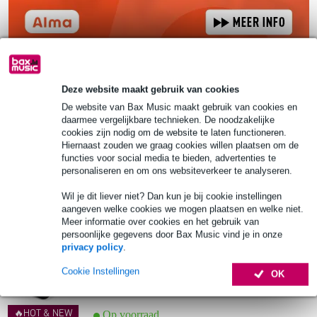
AlphaTheta DJC-AN BAG
Deze website maakt gebruik van cookies
De website van Bax Music maakt gebruik van cookies en
€ 139,-
daarmee vergelijkbare technieken. De noodzakelijke
cookies zijn nodig om de website te laten functioneren.
Hiernaast zouden we graag cookies willen plaatsen om de
🔥HOT & NEW
Op voorraad
functies voor social media te bieden, advertenties te
Ook in
1 winkel
op voorraad
personaliseren en om ons websiteverkeer te analyseren.
Wil je dit liever niet? Dan kun je bij cookie instellingen
In mijn winkelwagen
aangeven welke cookies we mogen plaatsen en welke niet.
Meer informatie over cookies en het gebruik van
persoonlijke gegevens door Bax Music vind je in onze
privacy policy
.
AlphaTheta SLAB-BAG
Cookie Instellingen
OK
€ 52,-
Adviesprijs
€ 62,-
🔥HOT & NEW
Op voorraad