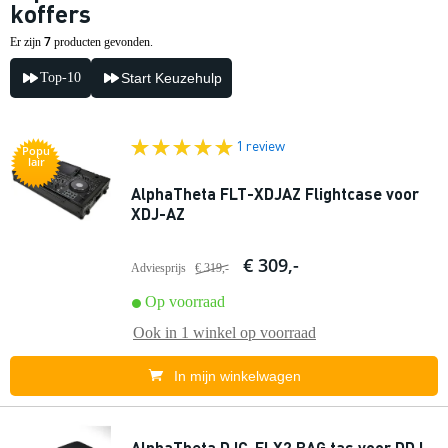
koffers
7
Er zijn
producten gevonden.
Top-10
Start Keuzehulp
1 review
Popu
lair
AlphaTheta FLT-XDJAZ Flightcase voor
XDJ-AZ
€ 309,-
Adviesprijs
€ 319,-
Op voorraad
Ook in
1 winkel
op voorraad
In mijn winkelwagen
AlphaTheta DJC-FLX2 BAG tas voor DDJ-