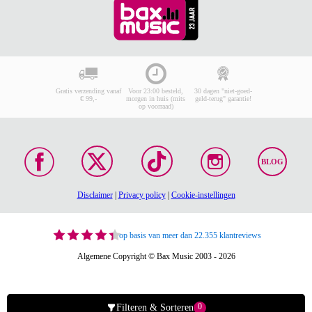
Gratis verzending vanaf
Voor 23:00 besteld,
30 dagen "niet-goed-
€ 99,-
morgen in huis (mits
geld-terug" garantie!
op voorraad)
BLOG
Disclaimer
|
Privacy policy
|
Cookie-instellingen
op basis van meer dan 22.355 klantreviews
Algemene Copyright © Bax Music 2003 - 2026
0
Filteren & Sorteren