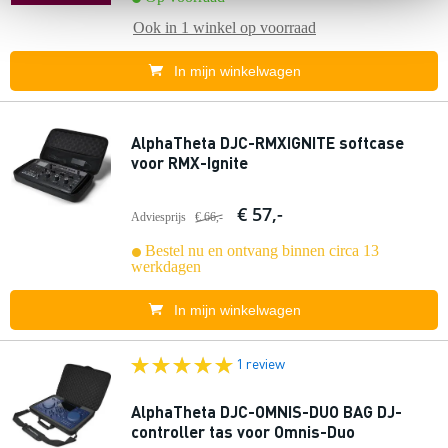
Ook in
1 winkel
op voorraad
In mijn winkelwagen
AlphaTheta DJC-RMXIGNITE softcase
voor RMX-Ignite
€ 57,-
Adviesprijs
€ 66,-
Bestel nu en ontvang binnen circa 13
werkdagen
In mijn winkelwagen
1 review
AlphaTheta DJC-OMNIS-DUO BAG DJ-
controller tas voor Omnis-Duo