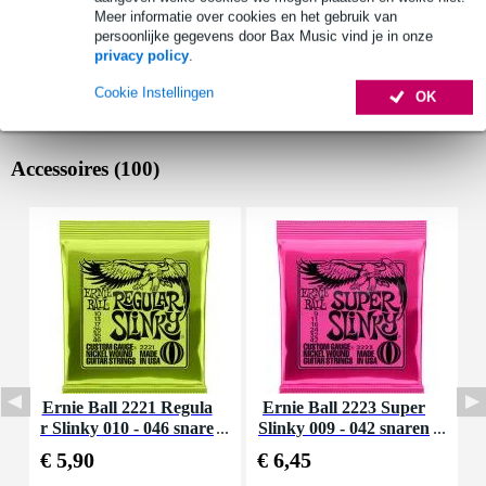
Meer informatie over cookies en het gebruik van
persoonlijke gegevens door Bax Music vind je in onze
privacy policy
.
Cookie Instellingen
OK
Accessoires (100)
Ernie Ball 2221 Regula
Ernie Ball 2223 Super
D
r Slinky 010 - 046 snare
Slinky 009 - 042 snaren
a
nset voor elektrische git
set voor elektrische gita
€ 5,90
€ 6,45
€
aar
ar