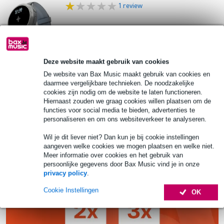
1 review
Soundbrenner Core 2 Grey Smart Music
Tool
Deze website maakt gebruik van cookies
€ 260,-
Adviesprijs
€ 304,-
De website van Bax Music maakt gebruik van cookies en
Bestel nu en ontvang binnen circa 7 weken
daarmee vergelijkbare technieken. De noodzakelijke
cookies zijn nodig om de website te laten functioneren.
Hiernaast zouden we graag cookies willen plaatsen om de
In mijn winkelwagen
functies voor social media te bieden, advertenties te
personaliseren en om ons websiteverkeer te analyseren.
Wil je dit liever niet? Dan kun je bij cookie instellingen
aangeven welke cookies we mogen plaatsen en welke niet.
Meer informatie over cookies en het gebruik van
persoonlijke gegevens door Bax Music vind je in onze
privacy policy
.
Cookie Instellingen
OK