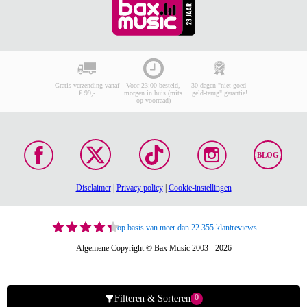
Gratis verzending vanaf
Voor 23:00 besteld,
30 dagen "niet-goed-
€ 99,-
morgen in huis (mits
geld-terug" garantie!
op voorraad)
BLOG
Disclaimer
|
Privacy policy
|
Cookie-instellingen
op basis van meer dan 22.355 klantreviews
Algemene Copyright © Bax Music 2003 - 2026
0
Filteren & Sorteren