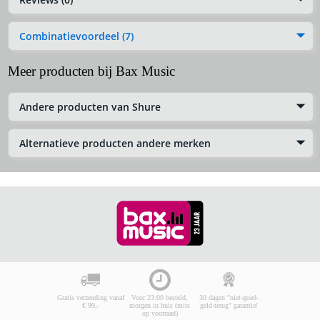
Combinatievoordeel (7)
Meer producten bij Bax Music
Andere producten van Shure
Alternatieve producten andere merken
Gratis verzending vanaf
Voor 23:00 besteld,
30 dagen "niet-goed-
€ 99,-
morgen in huis (mits
geld-terug" garantie!
op voorraad)