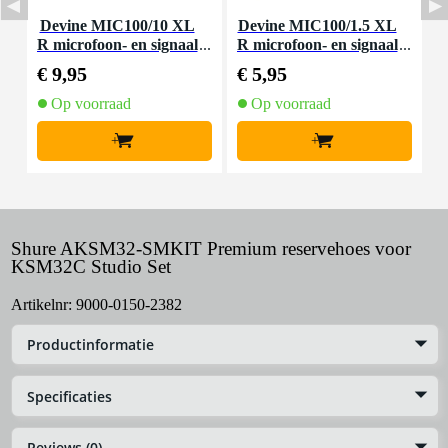
Devine MIC100/10 XL
Devine MIC100/1.5 XL
D
R microfoon- en signaal
R microfoon- en signaal
m
kabel 10 meter
kabel 1.5 meter
€ 9,95
€ 5,95
€
Op voorraad
Op voorraad
+
+
Shure AKSM32-SMKIT Premium reservehoes voor
KSM32C Studio Set
Artikelnr:
9000-0150-2382
Productinformatie
Specificaties
Reviews (0)