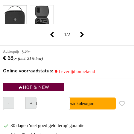
1
/
2
Adviesprijs
€ 64,-
€ 63,-
(incl. 21% btw)
Online voorraadstatus:
Levertijd onbekend
🔥HOT & NEW
In winkelwagen
30 dagen 'niet goed geld terug' garantie