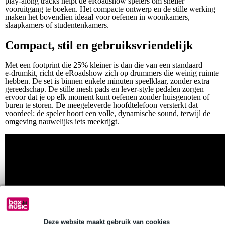
play‑along tracks helpt de eRoadshow spelers om sneller
vooruitgang te boeken. Het compacte ontwerp en de stille werking
maken het bovendien ideaal voor oefenen in woonkamers,
slaapkamers of studentenkamers.
Compact, stil en gebruiksvriendelijk
Met een footprint die 25% kleiner is dan die van een standaard
e‑drumkit, richt de eRoadshow zich op drummers die weinig ruimte
hebben. De set is binnen enkele minuten speelklaar, zonder extra
gereedschap. De stille mesh pads en lever‑style pedalen zorgen
ervoor dat je op elk moment kunt oefenen zonder huisgenoten of
buren te storen. De meegeleverde hoofdtelefoon versterkt dat
voordeel: de speler hoort een volle, dynamische sound, terwijl de
omgeving nauwelijks iets meekrijgt.
Deze website maakt gebruik van cookies