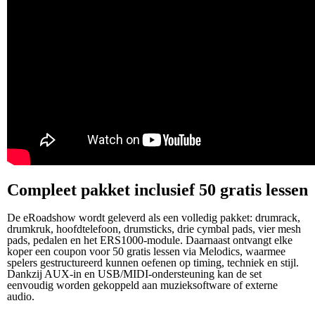
Compleet pakket inclusief 50 gratis lessen
De eRoadshow wordt geleverd als een volledig pakket: drumrack,
drumkruk, hoofdtelefoon, drumsticks, drie cymbal pads, vier mesh
pads, pedalen en het ERS1000‑module. Daarnaast ontvangt elke
koper een coupon voor 50 gratis lessen via Melodics, waarmee
spelers gestructureerd kunnen oefenen op timing, techniek en stijl.
Dankzij AUX‑in en USB/MIDI‑ondersteuning kan de set
eenvoudig worden gekoppeld aan muzieksoftware of externe
audio.