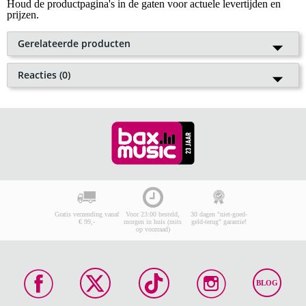
Houd de productpagina's in de gaten voor actuele levertijden en
prijzen.
Gerelateerde producten
Pearl ERS-1000 eRoadshow
Reacties (0)
Electronic Drum Set starterset
Plaats als eerste een reactie
elektronisch drumstel
Je waardering
€ 399,-
Adviesprijs
€ 442,-
🔥HOT & NEW
Naam
Op voorraad bij de leverancier
E-mailadres
In mijn winkelwagen
Je reactie
(min.10, max.10000 tekens)
Gratis verzending vanaf
Voor 23:00 besteld,
30 dagen "niet-goed-
€ 99,-
morgen in huis (mits
geld-terug" garantie!
op voorraad)
Geschreven tekens:
0
BLOG
Plaats je reactie