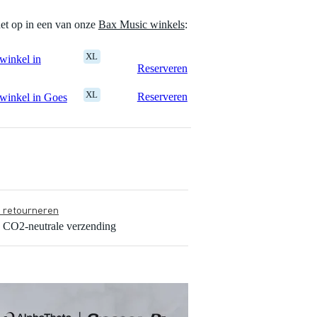
het op in een van onze
Bax Music winkels
:
XL
winkel in
Reserveren
XL
Reserveren
winkel in Goes
s retourneren
s CO2-neutrale verzending