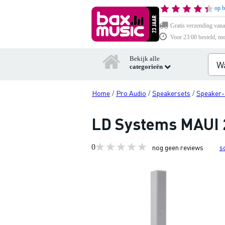
op b
Gratis verzending vana
Voor 23:00 besteld, mo
Bekijk alle
categorieën
Home
Pro Audio
Speakersets
Speaker-
/
/
/
LD Systems MAUI 2
0
nog geen reviews
s