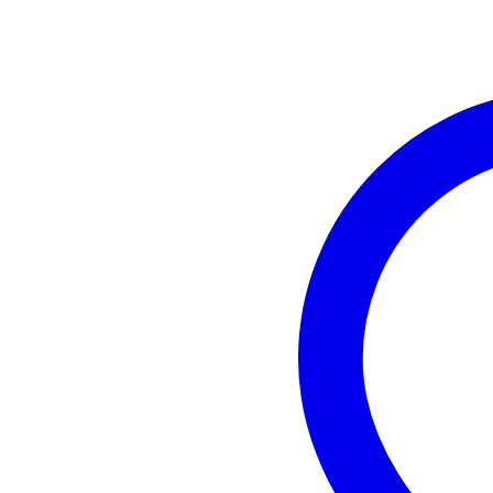
Gewicht en afmetingen inclusief verpakking
Gewicht
38
(incl. verpakking)
Afmeting
60,
(incl. verpakking)
Productspecificaties
max. SPL: 127 dB
frequentierespons: 37 Hz - 20 k
spreiding: 120° x 30°
6-kanaals mixer:
app bediening (Easy & E
Bluetooth audio-streamin
cardioïde zuil
voertschakelaar input
on-board effects & dynam
SysLink (cascade van twe
subwoofer:
woofergrootte: 12 inch
magneet: ferriet
spreekspoel: 3 inch
constructie: bass reflex
behuizing: 15 mm berken
oppervlak: polyurea