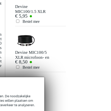
jg
Devine
Innox SNAP PRO
MIC100/1.5 XLR
kabelbinderset (5
€ 5,95
€ 7,50
microfoon- en
stuks)
signaalkabel 1.5
Bestel mee
Bestel mee
meter
n
t
0
s
Devine MIC100/5
Devine JACM/5
n
,
XLR microfoon- en
signaalkabel 6.3
€ 8,50
€ 6,95
t
signaalkabel 5
mm TS mono jack-
e
meter
jack kabel 5 meter
Bestel mee
Bestel mee
n
en. De noodzakelijke
Devine
Devine
ies willen plaatsen om
MIC100/0.5 XLR
MIC500N/10 XLR
teverkeer te analyseren.
€ 4,50
€ 25,-
microfoon- en
microfoon/signaalk