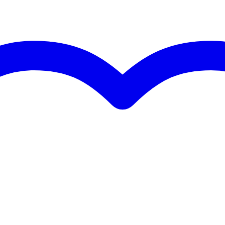
,0 kg
0 x 50,0 x 40,0 cm
Hz
xpert Mode)
g
ics
e systemen)
hout