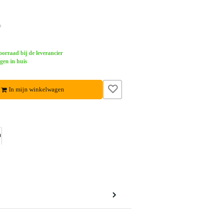
w
orraad bij de leverancier
gen in huis
In mijn winkelwagen