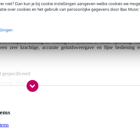
iever niet? Dan kun je bij cookie instellingen aangeven welke cookies we mog
tie over cookies en het gebruik van persoonlijke gegevens door Bax Music 
 G3 MIX W cardioïde zuilsysteem 2060 Watt
llingen
 compact, krachtig en volledig PA-systeem, de ideale oplossing voo
een zeer krachtige, accurate geluidsweergave en fijne bediening e
t gespecificeerd
etooth, line in
- 34.9 kg
0 - 749 Watt
ne in gebalanceerd (6.3 mm TRS jack), microfooningang (XLR)
tems
x out gebalanceerd (XLR)
stems