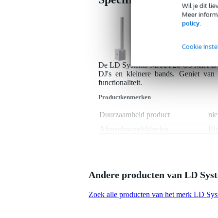
Wil je dit l
Meer informa
policy
.
1x LD Systems MAUI 28
Cookie Inste
De LD Systems MAUI 28 G3 MIX is een
DJ's en kleinere bands. Geniet van 
functionaliteit.
Productkenmerken
Duurzaamheid product
nie
Afspeelmogelijkheden
Blu
Gewicht
30 
RMS vermogen in Watt
50
Type analoge audio ingang(en)
li
Andere producten van LD Sys
Type analoge audio uitgang(en)
mi
Zoek alle producten van het merk LD Sy
Kleur
wit