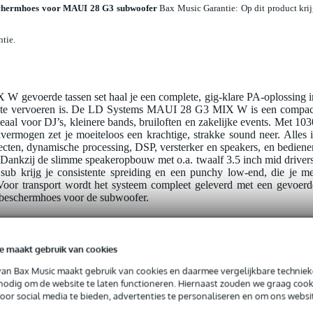
hermhoes voor MAUI 28 G3 subwoofer
Bax Music Garantie
: Op dit product kri
ntie.
gevoerde tassen set haal je een complete, gig-klare PA-oplossing i
lig te vervoeren is. De LD Systems MAUI 28 G3 MIX W is een compac
eaal voor DJ’s, kleinere bands, bruiloften en zakelijke events. Met 103
kvermogen zet je moeiteloos een krachtige, strakke sound neer. Alles i
fecten, dynamische processing, DSP, versterker en speakers, en bediene
 Dankzij de slimme speakeropbouw met o.a. twaalf 3.5 inch mid drivers
sub krijg je consistente spreiding en een punchy low-end, die je me
 Voor transport wordt het systeem compleet geleverd met een gevoerd
n beschermhoes voor de subwoofer.
ct
 zogenaamde 'spacer'-kolom. Het is normaal dat hier geen luidspreker i
e maakt gebruik van cookies
van Bax Music maakt gebruik van cookies en daarmee vergelijkbare techniek
 nodig om de website te laten functioneren. Hiernaast zouden we graag cook
voor social media te bieden, advertenties te personaliseren en om ons websi