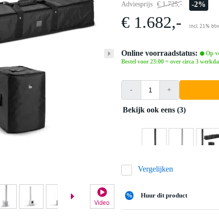
-2%
Adviesprijs
€ 1.725,-
€ 1.682,-
incl. 21% bt
Online voorraadstatus:
Op vo
Bestel voor 23:00 = over circa 3 werkda
-
+
Bekijk ook eens (3)
Vergelijken
%
Huur dit product
Video