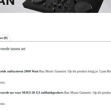
ews
(0)
rde tassen set
ïde zuilsysteem 2060 Watt
Bax Music Garantie
: Op dit product krijg je 3 jaar B
ntie.
erde tas voor MAUI 28 G3 zuilluidsprekers
Bax Music Garantie
: Op dit produ
ntie.