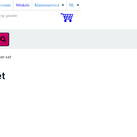
ccount
Winkels
Klantenservice
NL
rug' garantie
en set
et