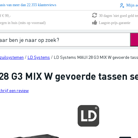
asis van meer dan 22.355 klantreviews
Mijn a
f € 99,-
30 dagen 'niet goed geld te
rgen in huis (mits op voorraad)
Laagste-prijs-garantie
zuilsystemen
LD Systems
LD Systems MAUI 28 G3 MIX W gevoerde tass
/
/
8 G3 MIX W gevoerde tassen s
chrijf een review