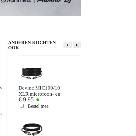
ANDEREN KOCHTEN
OOK
Devine MIC100/10
Devine
ax
XLR microfoon- en
MIC500N/5 XLR
€ 9,95
€ 20,-
signaalkabel 10
microfoon/signaalk
meter
met Neutrik-
Bestel mee
Bestel mee
connectoren 5
ct
meter