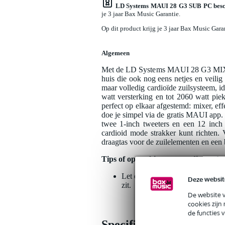
LD Systems MAUI 28 G3 SUB PC besc
je 3 jaar Bax Music Garantie.
Op dit product krijg je 3 jaar Bax Music Gara
Algemeen
Met de LD Systems MAUI 28 G3 MIX W 
huis die ook nog eens netjes en vei
maar volledig cardioïde zuilsysteem, id
watt versterking en tot 2060 watt pie
perfect op elkaar afgestemd: mixer, ef
doe je simpel via de gratis MAUI app.
twee 1-inch tweeters en een 12 inch 
cardioid mode strakker kunt richten.
draagtas voor de zuilelementen en ee
Tips of opmerkingen over dit produ
Let op: de onderste kolom is een
Deze websit
zit.
De website 
cookies zijn
de functies 
Specificaties