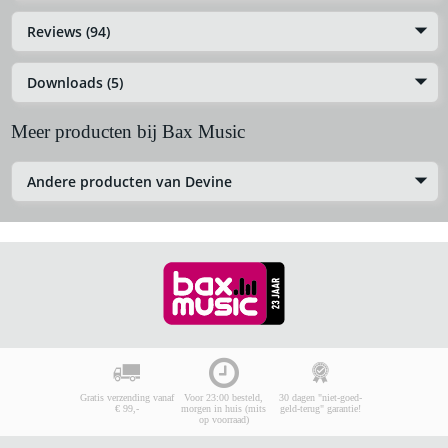
Reviews (94)
Downloads (5)
Meer producten bij Bax Music
Andere producten van Devine
Gratis verzending vanaf
Voor 23:00 besteld,
30 dagen "niet-goed-
€ 99,-
morgen in huis (mits
geld-terug" garantie!
op voorraad)