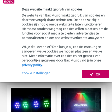
3 jaar Bax Music garantie
Deze website maakt gebruik van cookies
De website van Bax Music maakt gebruik van cookies en
daarmee vergelijkbare technieken. De noodzakelijke
Gratis ophalen in de winkel
cookies zijn nodig om de website te laten functioneren.
Hiernaast zouden we graag cookies willen plaatsen om de
functies voor social media te bieden, advertenties te
personaliseren en om ons websiteverkeer te analyseren.
%
Huur dit product
Wil je dit liever niet? Dan kun je bij cookie instellingen
aangeven welke cookies we mogen plaatsen en welke
Productinformatie
Huur dit product al vanaf 67 euro per maand
niet. Meer informatie over cookies en het gebruik van
Huur meerdere producten tegelijk: min. € 300,- en max.
persoonlijke gegevens door Bax Music vind je in onze
Bekijk alle productspecificaties
€ 2.500,-
privacy policy
.
Gratis
thuisbezorgd of op te halen in de winkel
Cookie Instellingen
Al na 4 maanden maandelijks opzegbaar
OK
Accessoires (4)
De mogelijkheid om je product(en) met korting te kopen
Snelle vervanging door Bax Music bij een defect
Huur dit product