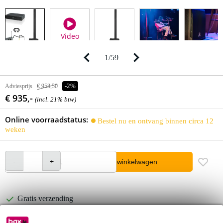
Video
1
/
59
Adviesprijs
€ 958,50
-2%
€ 935,-
(incl. 21% btw)
Online voorraadstatus:
Bestel nu en ontvang binnen circa 12
weken
In winkelwagen
Gratis verzending
30 dagen 'niet goed geld terug' garantie