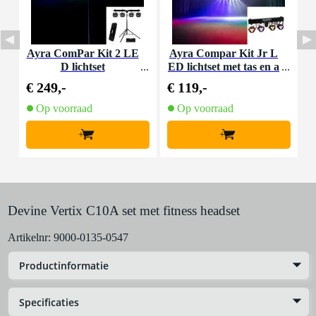
Ayra ComPar Kit 2 LE
Ayra Compar Kit Jr L
G
D lichtset
ED lichtset met tas en a
-
fstandsbediening
€ 249,-
€ 119,-
€
Op voorraad
Op voorraad
+
+
Devine Vertix C10A set met fitness headset
Artikelnr:
9000-0135-0547
Productinformatie
Specificaties