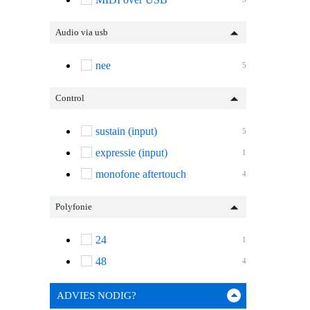
Audio via usb
nee
5
Control
sustain (input)
5
expressie (input)
1
monofone aftertouch
4
Polyfonie
24
1
48
4
ADVIES NODIG?