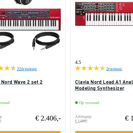
4.5
226
reviews
2
reviews
 Nord Wave 2 set 2
Clavia Nord Lead A1 Ana
Modeling Synthesizer
orraad
Op voorraad
€ 2.406,-
€ 
js
Adviesprijs
0
€ 1.899,-