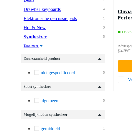
Deals
2
Drawbar-keyboards
4
Clavi
Perfo
Elektronische percussie pads
1
Hot & New
3
Op vo
Synthesizer
5
Toon meer
Adviespri
€ 2.799,-
Duurzaamheid product
niet gespecificeerd
5
Ve
Soort synthesizer
algemeen
5
Mogelijkheden synthesizer
gemiddeld
1