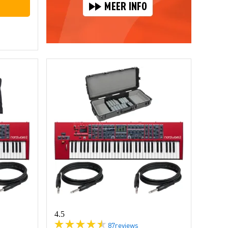
4.5
87
reviews