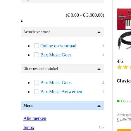
(€ 0,00 - € 3.000,00)
Actuele voorraad
Online op voorraad
4
Bax Music Goes
4
4.6
Uit te testen in winkel
Clavia
Bax Music Goes
2
Bax Music Antwerpen
1
Op vo
Merk
Adviespri
Alle merken
€ 2.467,9
Innox
185