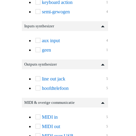
keyboard action
1
semi-gewogen
4
Inputs synthesizer
aux input
4
geen
1
Outputs synthesizer
line out jack
5
hoofdtelefoon
5
MIDI & overige communicatie
MIDI in
5
MIDI out
5
MIDI over USB
5