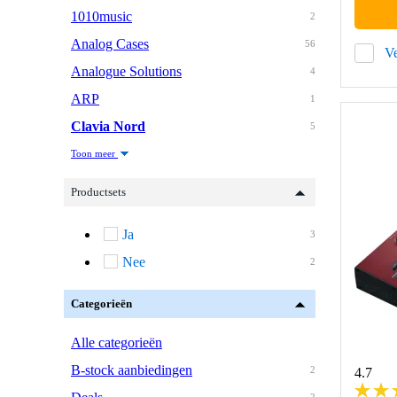
1010music
2
Analog Cases
56
Ve
Analogue Solutions
4
ARP
1
Clavia Nord
5
Toon meer
Productsets
Ja
3
Nee
2
Categorieën
Alle categorieën
B-stock aanbiedingen
2
4.7