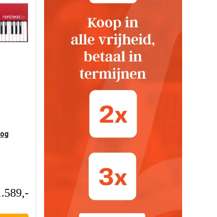
log
1.589,-