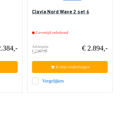
Clavia Nord Wave 2 set 6
Levertijd onbekend
2.384,-
€ 2.894,-
Adviesprijs
€ 2.967,90
In mijn winkelwagen
Vergelijken