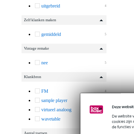
uitgebreid
4
Zelf klanken maken
gemiddeld
5
Vintage remake
nee
5
Klankbron
FM
4
sample player
4
Deze websit
virtueel analoog
5
De website 
wavetable
4
cookies zijn
de functies 
Aantal toetsen