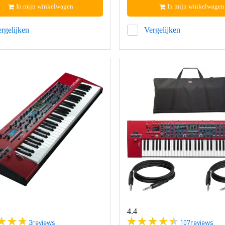
In mijn winkelwagen
In mijn winkelwagen
rgelijken
Vergelijken
4.4
3
reviews
107
reviews