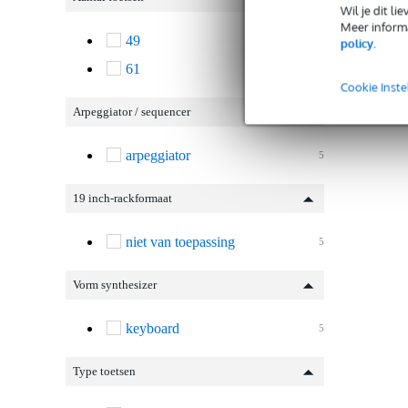
Wil je dit l
Meer informa
49
1
policy
.
61
4
Cookie Inste
Arpeggiator / sequencer
arpeggiator
5
19 inch-rackformaat
niet van toepassing
5
Vorm synthesizer
keyboard
5
Type toetsen