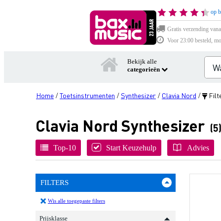
op b
Gratis verzending vana
Voor 23:00 besteld, mo
Bekijk alle
categorieën
Home
Toetsinstrumenten
Synthesizer
Clavia Nord
Filt
/
/
/
/
Clavia Nord Synthesizer
(5
Top-10
Start Keuzehulp
Advies
FILTERS
Wis alle toegepaste filters
Prijsklasse