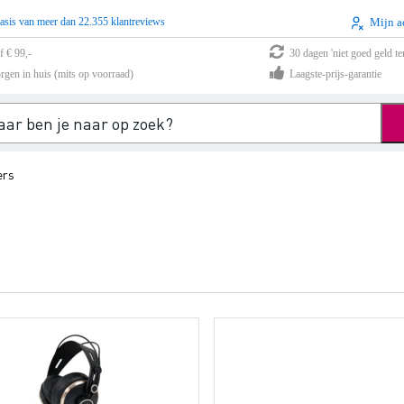
asis van meer dan 22.355 klantreviews
Mijn a
f € 99,-
30 dagen 'niet goed geld te
rgen in huis (mits op voorraad)
Laagste-prijs-garantie
ers
)