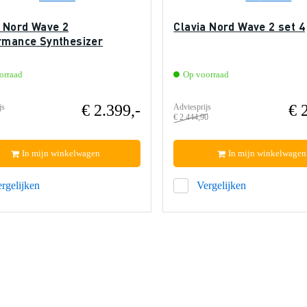
a Nord Wave 2
Clavia Nord Wave 2 set 4
rmance Synthesizer
orraad
Op voorraad
€ 2.399,-
€ 
js
Adviesprijs
€ 2.444,90
In mijn winkelwagen
In mijn winkelwagen
rgelijken
Vergelijken