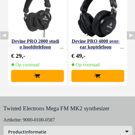
Devine PRO 2000 studi
Devine PRO 4000 over-
D
o hoofdtelefoon
ear koptelefoon
a
€ 29,-
€ 49,-
€
Op voorraad
Op voorraad
+
+
Twisted Electrons Mega FM MK2 synthesizer
Artikelnr:
9000-0100-0587
Productinformatie