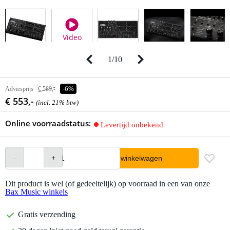
Video
1
/
10
Adviesprijs
€ 589,-
-6%
€ 553,-
(incl. 21% btw)
Online voorraadstatus:
Levertijd onbekend
In winkelwagen
Dit product is wel (of gedeeltelijk) op voorraad in een van onze
Bax Music winkels
Gratis verzending