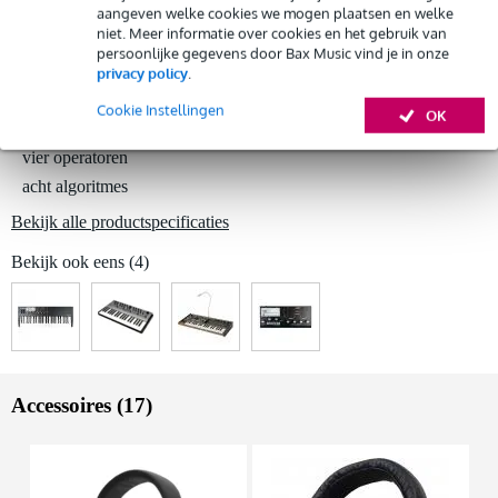
aangeven welke cookies we mogen plaatsen en welke
niet. Meer informatie over cookies en het gebruik van
Twisted Electrons Mega FM MK2 synthesizer
persoonlijke gegevens door Bax Music vind je in onze
Huur dit product
klankbron: 2x YM3438 FM-chip
privacy policy
.
per chip:
Cookie Instellingen
zes polyfoon per chip (de twee chips samen bieden een polyfonie
OK
van twaalf)
vier operatoren
acht algoritmes
Bekijk alle productspecificaties
Bekijk ook eens (4)
Accessoires (17)