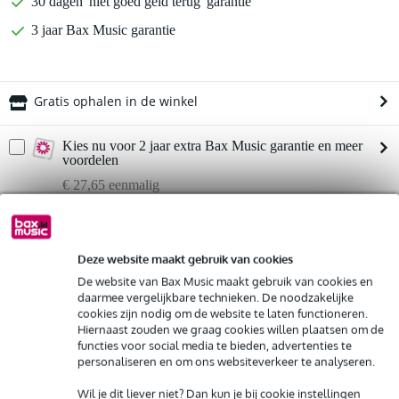
30 dagen 'niet goed geld terug' garantie
3 jaar Bax Music garantie
Gratis ophalen in de winkel
Kies nu voor 2 jaar extra Bax Music garantie en meer
voordelen
€ 27,65 eenmalig
%
Huur dit product
Deze website maakt gebruik van cookies
De website van Bax Music maakt gebruik van cookies en
Huur dit product al vanaf 40 euro per maand
Twisted Electrons Mega FM MK2
Twijfel je of de
daarmee vergelijkbare technieken. De noodzakelijke
synthesizer
Huur meerdere producten tegelijk: min. € 300,- en max.
bij je past? Doe de check.
cookies zijn nodig om de website te laten functioneren.
€ 2.500,-
Hiernaast zouden we graag cookies willen plaatsen om de
Start de check
Gratis
thuisbezorgd of op te halen in de winkel
functies voor social media te bieden, advertenties te
Al na 4 maanden maandelijks opzegbaar
personaliseren en om ons websiteverkeer te analyseren.
De mogelijkheid om je product(en) met korting te kopen
Snelle vervanging door Bax Music bij een defect
Productinformatie
Wil je dit liever niet? Dan kun je bij cookie instellingen