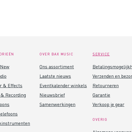
ORIEËN
OVER BAX MUSIC
SERVICE
 New
Ons assortiment
Betalingsmogelijk
dio
Laatste nieuws
Verzenden en bezo
r & Effects
Eventkalender winkels
Retourneren
 & Recording
Nieuwsbrief
Garantie
foons
Samenwerkingen
Verkoop je gear
elefoons
OVERIG
kinstrumenten
Algemene voorwaa