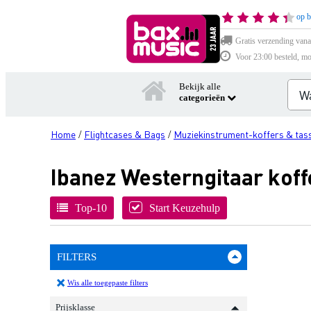
op b
Gratis verzending vana
Voor 23:00 besteld, mo
Bekijk alle
categorieën
Home
Flightcases & Bags
Muziekinstrument-koffers & tas
/
/
Ibanez Westerngitaar koff
Top-10
Start Keuzehulp
FILTERS
Wis alle toegepaste filters
Prijsklasse