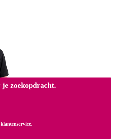
 je zoekopdracht.
a
klantenservice
.