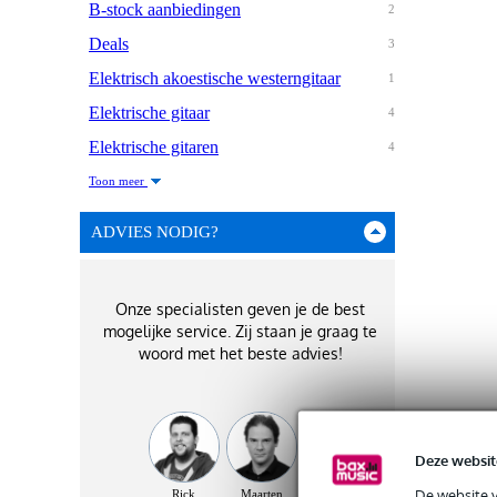
B-stock aanbiedingen
2
Deals
3
Elektrisch akoestische westerngitaar
1
Elektrische gitaar
4
Elektrische gitaren
4
Toon meer
ADVIES NODIG?
Onze specialisten geven je de best
mogelijke service. Zij staan je graag te
woord met het beste advies!
Deze websit
De website 
Rick
Maarten