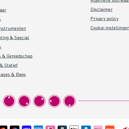
Disclaimer
aar
Privacy policy
s
Cookie-instellinge
instrumenten
hting & Special
s
s & Gereedschap
& Statief
cases & Bags