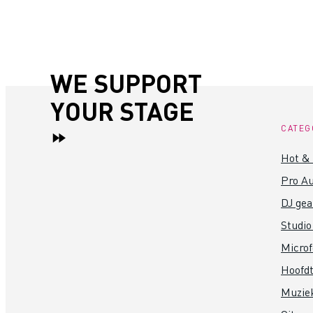
WE SUPPORT
YOUR STAGE
CATEG
Hot &
Pro Au
DJ gea
Studio
Micro
Hoofdt
Muzie