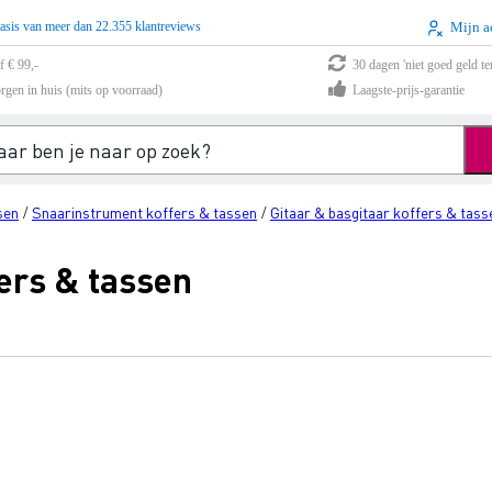
asis van meer dan 22.355 klantreviews
Mijn a
f € 99,-
30 dagen 'niet goed geld te
rgen in huis (mits op voorraad)
Laagste-prijs-garantie
sen
Snaarinstrument koffers & tassen
Gitaar & basgitaar koffers & tass
/
/
ers & tassen