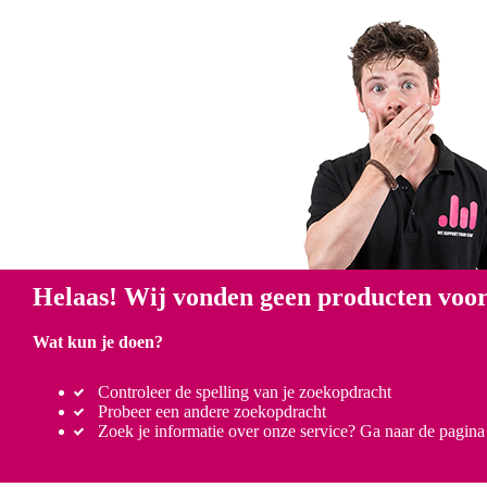
Helaas! Wij vonden geen producten voor
Wat kun je doen?
Controleer de spelling van je zoekopdracht
Probeer een andere zoekopdracht
Zoek je informatie over onze service? Ga naar de pagin