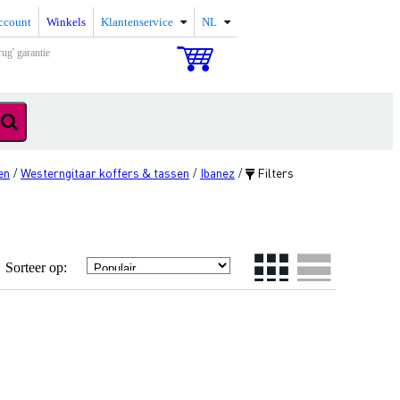
ccount
Winkels
Klantenservice
NL
rug' garantie
en
Westerngitaar koffers & tassen
Ibanez
Filters
/
/
/
Sorteer op: