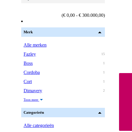
(€ 0,00 - € 300.000,00)
Merk
Alle merken
Fazley
15
Boss
1
Cordoba
1
Cort
1
Dimavery
2
Toon meer
Categorieën
Alle categorieën