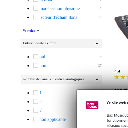
modélisation physique
1
lecteur d'échantillons
17
Voir plus
Entrée pédale externe
oui
4
non
27
4.9
Nombre de canaux d'entrée analogiques
Artur
1
11
à ryt
2
7
Ce site web 
7
En st
1
Bax Music ut
non applicable
12
fonctionneme
Prix publi
réseaux socia