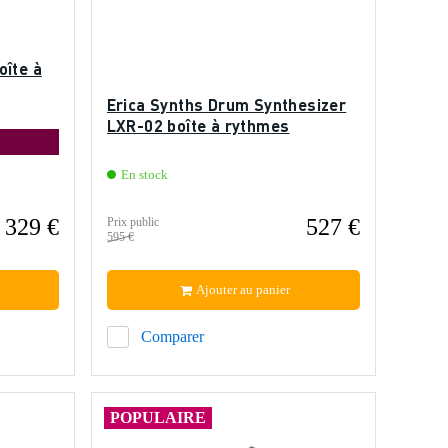
oîte à
Erica Synths Drum Synthesizer
LXR-02 boîte à rythmes
En stock
 329 €
527 €
Prix public
595 €
Ajouter au panier
Comparer
POPULAIRE