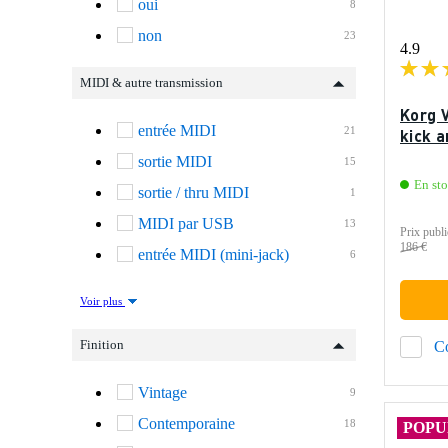
oui
8
non
23
4.9
MIDI & autre transmission
Korg 
entrée MIDI
21
kick 
sortie MIDI
15
En st
sortie / thru MIDI
1
MIDI par USB
13
Prix publi
186 €
entrée MIDI (mini-jack)
6
Voir plus
Finition
C
Vintage
9
Contemporaine
18
POPU