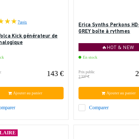
7
avis
Erica Synths Perkons HD
GREY boîte à rythmes
Volca Kick générateur de
analogique
🔥HOT & NEW
ock
En stock
143 €
2
c
Prix public
2 337 €
Ajouter au panier
Ajouter au panier
omparer
Comparer
LAIRE