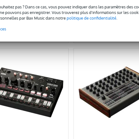
492 €
ouhaitez pas ? Dans ce cas, vous pouvez indiquer dans les paramètres des co
e pouvons pas enregistrer. Vous trouverez plus d'informations sur les cookies
Ajouter au panier
Ajouter au panier
sonnelles par Bax Music dans notre
politique de confidentialité
.
nces
omparer
Comparer