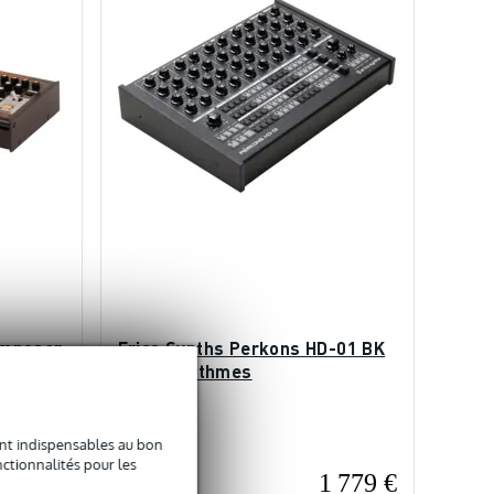
omposer
Erica Synths Perkons HD-01 BK
boîte à rythmes
En stock
sont indispensables au bon
ctionnalités pour les
399 €
1 779 €
Prix public