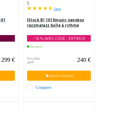
5
1
avis
-01
(Stock B) 1010music nanobox
razzmatazz boîte à rythme
- 10 % AVEC CODE : EXTRA10
En stock
 299 €
240 €
Prix public
354 €
Ajouter au panier
Comparer