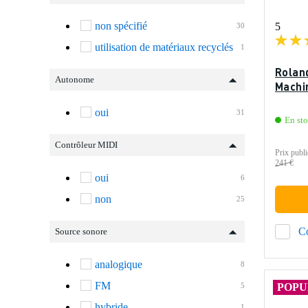
non spécifié
5
30
utilisation de matériaux recyclés
1
Rolan
Autonome
Machi
oui
31
En st
Contrôleur MIDI
Prix publi
241 €
oui
6
non
25
C
Source sonore
analogique
8
FM
5
POPU
hybride
1