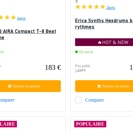
5
2
avis
4
avis
Erica Synths Hexdrums b
rythmes
d AIRA Compact T-8 Beat
ne
🔥HOT & NEW
ock
En stock
183 €
1
c
Prix public
1 459 €
Ajouter au panier
Ajouter au panier
omparer
Comparer
LAIRE
POPULAIRE