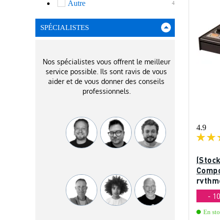
Autre
4
SPÉCIALISTES
Nos spécialistes vous offrent le meilleur
service possible. Ils sont ravis de vous
aider et de vous donner des conseils
professionnels.
4.9
(Stoc
Compo
rythm
- 1
En st