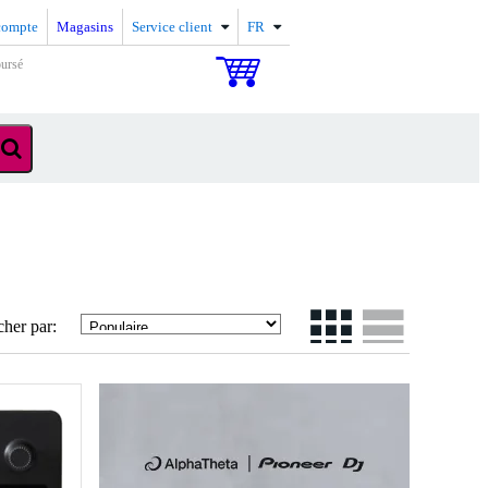
compte
Magasins
Service client
FR
oursé
cher par: