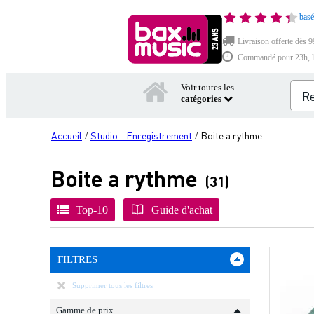
basé
Livraison offerte dès 9
Commandé pour 23h, li
Voir toutes les
catégories
Accueil
Studio - Enregistrement
Boite a rythme
/
/
Boite a rythme
(31)
Top-10
Guide d'achat
FILTRES
Supprimer tous les filtres
Gamme de prix