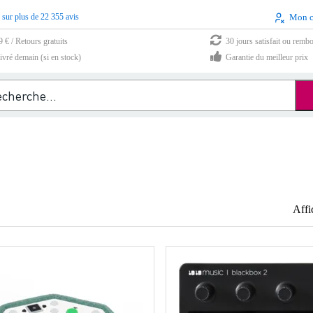
 sur plus de 22 355 avis
Mon 
9 € / Retours gratuits
30 jours satisfait ou remb
vré demain (si en stock)
Garantie du meilleur prix
Affi