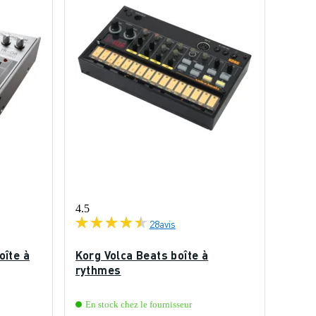
4.5
28
avis
oîte à
Korg Volca Beats boîte à
rythmes
En stock chez le fournisseur