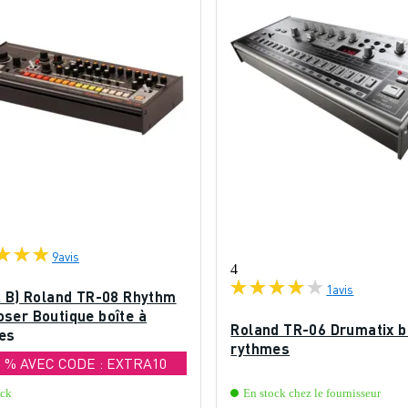
9
avis
4
1
avis
k B) Roland TR-08 Rhythm
ser Boutique boîte à
Roland TR-06 Drumatix b
es
rythmes
0 % AVEC CODE : EXTRA10
ock
En stock chez le fournisseur