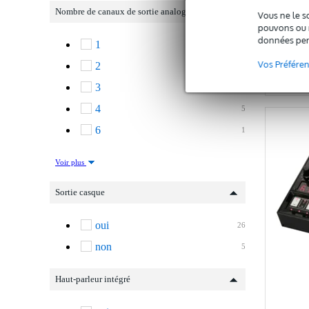
383 €
Nombre de canaux de sortie analogiques
Vous ne le s
pouvons ou n
données per
1
10
Vos Préfére
2
7
C
3
2
4
5
6
1
Voir plus
Sortie casque
oui
26
non
5
Haut-parleur intégré