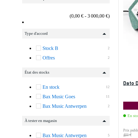
(0,00 € - 3 000,00 €)
Type d'accord
Stock B
2
Offres
2
État des stocks
Dato 
En stock
12
Bax Music Goes
11
Bax Music Antwerpen
2
En st
À tester en magasin
Prix publi
Bax Music Antwerpen
401 €
5