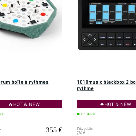
Drum boîte à rythmes
1010music blackbox 2 bo
rythme
🔥HOT & NEW
🔥HOT & NEW
ock
En stock
355 €
c
Prix public
759 €