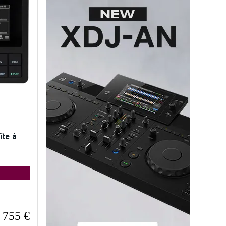
îte à
755 €