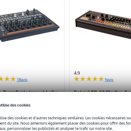
4.9
18
avis
9
avis
ia DrumBrute Impact boîte
Roland TR-08 Rhythm C
hmes analogique
Boutique boîte à rythmes
utilise des cookies
ock
En stock
ilise des cookies et d'autres techniques similaires. Les cookies nécessaires 
nt du site. Nous aimerions également placer des cookies pour offrir des fon
255 €
c
Prix public
ux, personnaliser les publicités et analyser le trafic sur notre site.