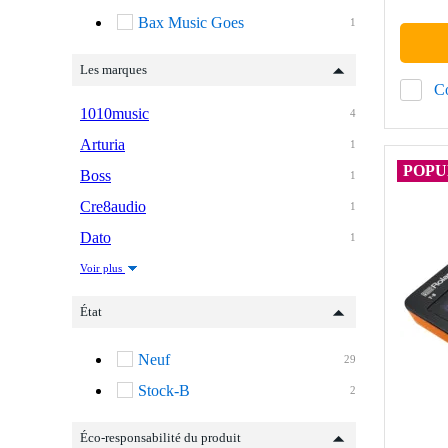
Bax Music Goes
1
Les marques
C
1010music
4
Arturia
1
POPU
Boss
1
Cre8audio
1
Dato
1
Voir plus
État
Neuf
29
Stock-B
2
Éco-responsabilité du produit