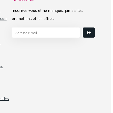
t
Inscrivez-vous et ne manquez jamais les
ison
promotions et les offres.
s
es
okies