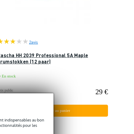
2
avis
Cascha HH 2039 Professional 5A Maple
drumstokken (12 paar)
En stock
29 €
rix public
7 €
Ajouter au panier
sont indispensables au bon
Comparer
ctionnalités pour les