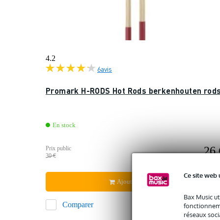
4.2
6
avis
Promark H-RODS Hot Rods berkenhouten rod
En stock
26 
Prix public
30 €
Ce site web 
Ajouter au panier
Bax Music ut
Comparer
fonctionneme
réseaux socia