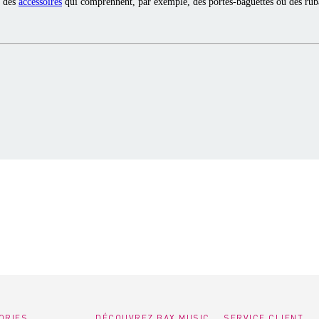
 des
accessoires
qui comprennent, par exemple, des portes-baguettes ou des rub
ORIES
DÉCOUVREZ BAX MUSIC
SERVICE CLIENT