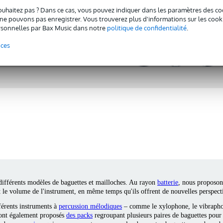
ouhaitez pas ? Dans ce cas, vous pouvez indiquer dans les paramètres des co
e pouvons pas enregistrer. Vous trouverez plus d'informations sur les cookies
sonnelles par Bax Music dans notre
politique de confidentialité
.
Besoin d'un conseil ?
nces
Demandez à nos spécialistes !
 différents modèles de baguettes et mailloches. Au rayon
batterie
, nous proposon
 et le volume de l'instrument, en même temps qu'ils offrent de nouvelles perspect
férents instruments à
percussion mélodiques
– comme le xylophone, le vibrapho
sont également proposés
des packs
regroupant plusieurs paires de baguettes pour 