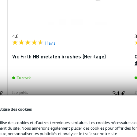
4.6
3
11
avis
s
Vic Firth HB metalen brushes (Heritage)
En stock
€
34 €
Prix public
P
43 €
3
utilise des cookies
Ajouter au panier
ilise des cookies et d'autres techniques similaires. Les cookies nécessaires 
Comparer
nt du site. Nous aimerions également placer des cookies pour offrir des fon
ux, personnaliser les publicités et analyser le trafic sur notre site.