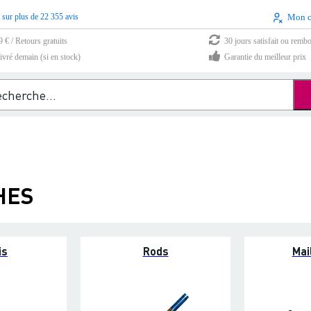
 sur plus de 22 355 avis
Mon 
9 € / Retours gratuits
30 jours satisfait ou remb
vré demain (si en stock)
Garantie du meilleur prix
HES
is
Rods
Mai