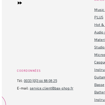
Music 
PLUS
Hot &
Audio 
Materi
Studio
Micro
Casque
Instr
COORDONNÉES
Guitar
Tél:
0033 (0)3 66 88 08 25
Basse
E-mail:
service.client@bax-shop.fr
Batter
Instru