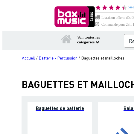
basé
Livraison offerte dès 9
Commandé pour 23h, li
Voir toutes les
catégories
Accueil
Batterie - Percussion
Baguettes et mailloches
/
/
BAGUETTES ET MAILLOC
Baguettes de batterie
Bala