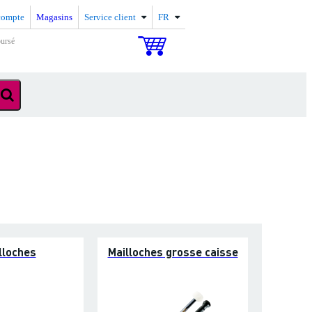
compte
Magasins
Service client
FR
oursé
lloches
Mailloches grosse caisse