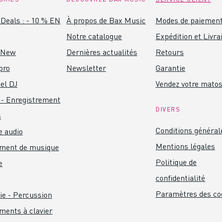
Deals : - 10 % EN
À propos de Bax Music
Modes de paiemen
Notre catalogue
Expédition et Livra
 New
Dernières actualités
Retours
pro
Newsletter
Garantie
el DJ
Vendez votre mato
 - Enregistrement
DIVERS
s
Conditions général
 audio
Mentions légales
ument de musique
Politique de
e
confidentialité
Paramètres des co
ie - Percussion
ments à clavier