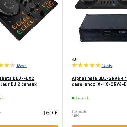
4.9
16
avis
14
avis
Theta DDJ-FLX2
AlphaTheta DDJ-GRV6 + f
ôleur DJ 2 canaux
case Innox IX-HX-GRV6-
ock
En stock
169 €
c
Prix public
916 €