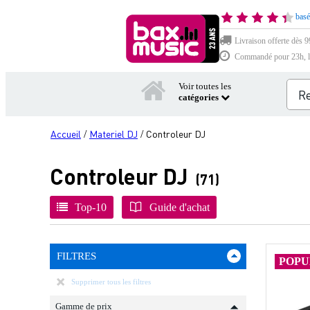
basé
Livraison offerte dès 9
Commandé pour 23h, li
Voir toutes les
catégories
Accueil
Materiel DJ
Controleur DJ
/
/
Controleur DJ
(71)
Top-10
Guide d'achat
FILTRES
POPU
Supprimer tous les filtres
Gamme de prix