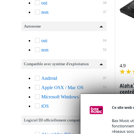
oui
34
non
37
Autonome
oui
16
non
55
Compatible avec système d'exploitation
4.9
Android
37
Alpha
Apple OSX / Mac OS
71
contr
Microsoft Windows
71
iOS
32
En st
Ce site web 
Logiciel DJ officiellement compatible
Bax Music ut
Prix publi
889 €
fonctionneme
réseaux socia