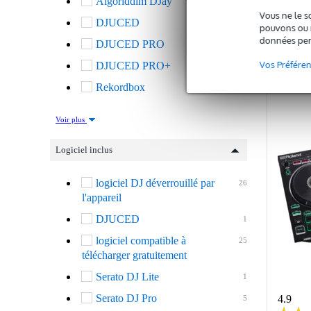
Algoriddim DJay
7
Vous ne le s
DJUCED
10
pouvons ou n
données per
DJUCED PRO
1
C
Vos Préfére
DJUCED PRO+
1
Rekordbox
44
Voir plus
Logiciel inclus
logiciel DJ déverrouillé par
26
l'appareil
DJUCED
1
logiciel compatible à
25
télécharger gratuitement
Serato DJ Lite
1
Serato DJ Pro
4.9
5