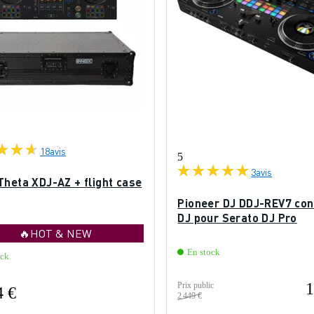
18
avis
5
3
avis
Theta XDJ-AZ + flight case
Pioneer DJ DDJ-REV7 con
DJ pour Serato DJ Pro
🔥HOT & NEW
En stock
ock
1
Prix public
4 €
2 449 €