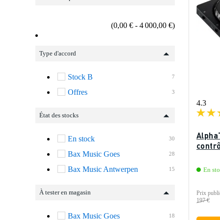
(0,00 € - 4 000,00 €)
Type d'accord
Stock B
7
Offres
3
4.3
État des stocks
Alpha
En stock
30
contr
Bax Music Goes
28
Bax Music Antwerpen
15
En st
À tester en magasin
Prix publi
197 €
Bax Music Goes
18