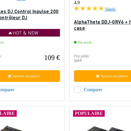
4.9
14
avis
les DJ Control Inpulse 200
ontrôleur DJ
AlphaTheta DDJ-GRV6 + f
case
🔥HOT & NEW
ock
En stock
109 €
c
Prix public
918 €
Ajouter au panier
Ajouter au panier
omparer
Comparer
LAIRE
POPULAIRE