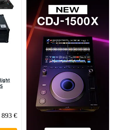
light
DS
893 €