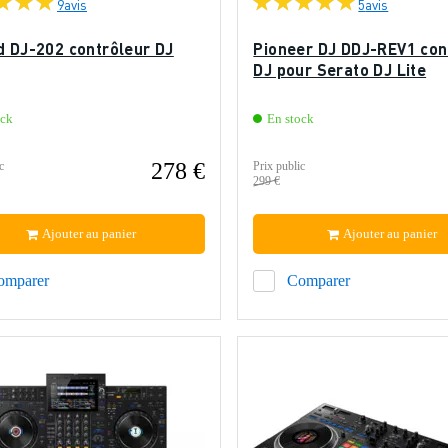
9
avis
5
avis
d DJ-202 contrôleur DJ
Pioneer DJ DDJ-REV1 con
DJ pour Serato DJ Lite
ock
En stock
278 €
c
Prix public
299 €
Ajouter au panier
Ajouter au panier
omparer
Comparer