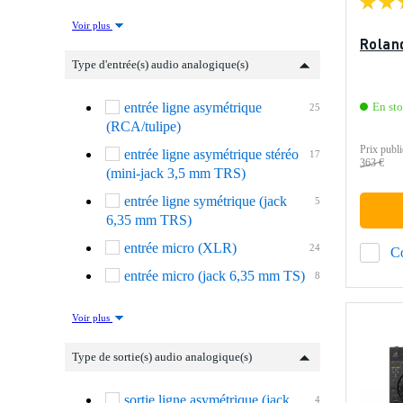
Voir plus
Rolan
Type d'entrée(s) audio analogique(s)
entrée ligne asymétrique
En st
25
(RCA/tulipe)
Prix publi
entrée ligne asymétrique stéréo
17
363 €
(mini-jack 3,5 mm TRS)
entrée ligne symétrique (jack
5
6,35 mm TRS)
entrée micro (XLR)
24
C
entrée micro (jack 6,35 mm TS)
8
Voir plus
Type de sortie(s) audio analogique(s)
sortie ligne asymétrique (jack
4