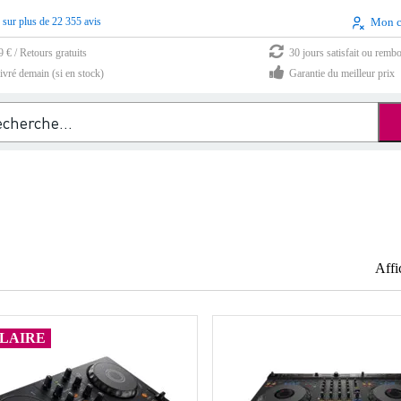
 sur plus de 22 355 avis
Mon 
9 € / Retours gratuits
30 jours satisfait ou remb
vré demain (si en stock)
Garantie du meilleur prix
Affi
LAIRE