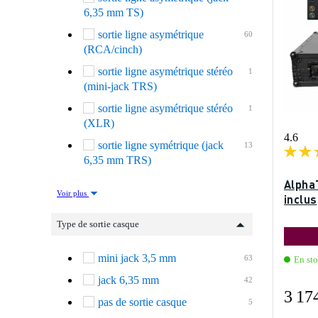
6,35 mm TS)
sortie ligne asymétrique
60
(RCA/cinch)
sortie ligne asymétrique stéréo
1
(mini-jack TRS)
sortie ligne asymétrique stéréo
1
(XLR)
4.6
sortie ligne symétrique (jack
13
6,35 mm TRS)
Alpha
Voir plus
inclus
Type de sortie casque
mini jack 3,5 mm
63
En st
jack 6,35 mm
42
3 17
pas de sortie casque
5