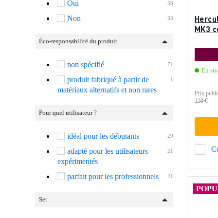
Oui
38
Hercu
Non
33
MK3 c
Éco-responsabilité du produit
non spécifié
71
En st
produit fabriqué à partir de
1
matériaux alternatifs et non rares
Prix publi
110 €
Pour quel utilisateur ?
idéal pour les débutants
29
C
adapté pour les utilisateurs
21
expérimentés
parfait pour les professionnels
21
POPU
Set