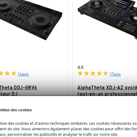
4.6
14
avis
17
avis
Theta DDJ-GRV6
AlphaTheta XDJ-AZ syst
ôleur DJ
tout-en-un professionne
ock
En stock
utilise des cookies
ilise des cookies et d'autres techniques similaires. Les cookies nécessaires 
719 €
2
c
Prix public
3 299 €
nt du site. Nous aimerions également placer des cookies pour offrir des fon
ux, personnaliser les publicités et analyser le trafic sur notre site.