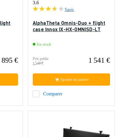
3.6
5
avis
light
AlphaTheta Omnis-Duo + flight
case Innox IX-HX-OMNISD-LT
En stock
895 €
1 541 €
Prix public
1 548 €
Ajouter au panier
Comparer