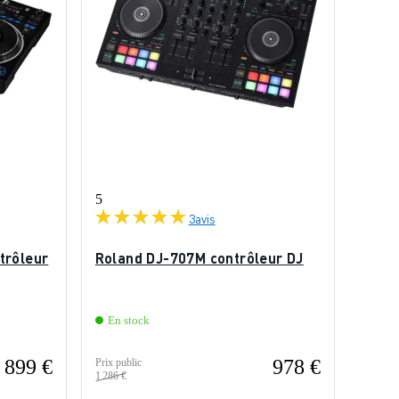
5
3
avis
trôleur
Roland DJ-707M contrôleur DJ
En stock
 899 €
978 €
Prix public
1 286 €