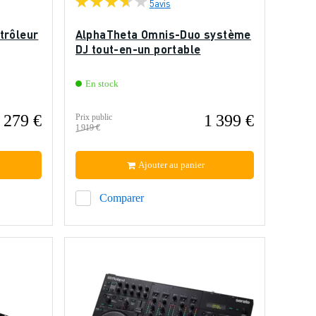
5
avis
trôleur
AlphaTheta Omnis-Duo système
DJ tout-en-un portable
En stock
279 €
1 399 €
Prix public
1 919 €
Ajouter au panier
Comparer