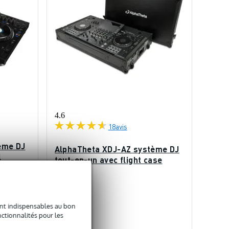
4.6
18
avis
ème DJ
AlphaTheta XDJ-AZ système DJ
l
tout-en-un avec flight case
En stock
sont indispensables au bon
 955 €
3 264 €
ctionnalités pour les