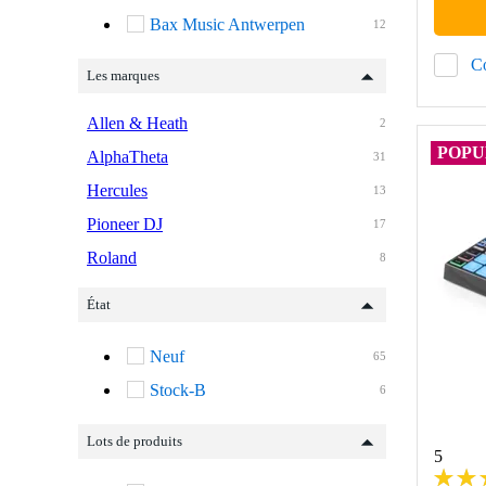
Bax Music Antwerpen
12
C
Les marques
Allen & Heath
2
POPU
AlphaTheta
31
Hercules
13
Pioneer DJ
17
Roland
8
État
Neuf
65
Stock-B
6
Lots de produits
5