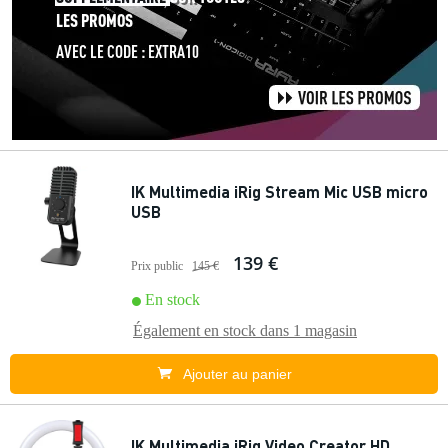
IK Multimedia iRig Stream Mic USB micro
USB
139 €
Prix public
145 €
En stock
Également en stock dans
1 magasin
Ajouter au panier
IK Multimedia iRig Video Creator HD