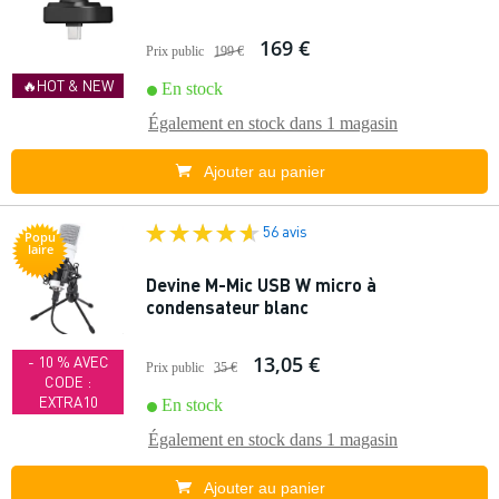
169 €
Prix public
199 €
🔥HOT & NEW
En stock
Également en stock dans
1 magasin
Ajouter au panier
56 avis
Popu
laire
Devine M-Mic USB W micro à
condensateur blanc
13,05 €
- 10 % AVEC
Prix public
35 €
CODE :
EXTRA10
En stock
Également en stock dans
1 magasin
Ajouter au panier