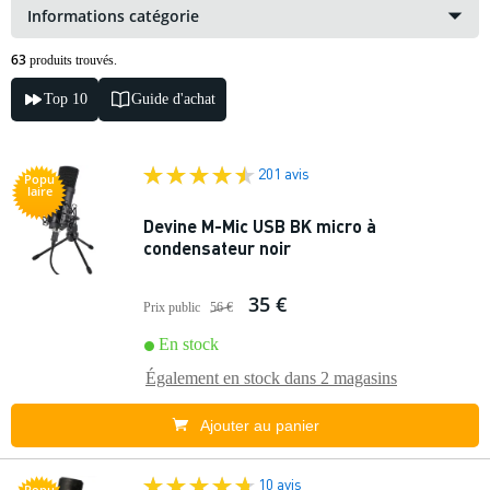
Informations catégorie
63
produits trouvés.
Top 10
Guide d'achat
201 avis
Popu
laire
Devine M-Mic USB BK micro à
condensateur noir
35 €
Prix public
56 €
En stock
Également en stock dans
2 magasins
Ajouter au panier
10 avis
Popu