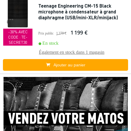
Teenage Engineering CM-15 Black
microphone à condensateur à grand
diaphragme (USB/mini-XLR/minijack)
1 199 €
-30% AVEC
Prix public
1 279 €
CODE : TE-
SECRET30
En stock
Également en stock dans
1 magasin
Ajouter au panier