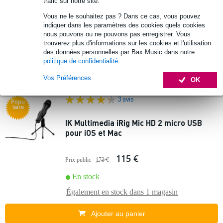
trafic sur notre site.
369 €
Vous ne le souhaitez pas ? Dans ce cas, vous pouvez
Prix public
422 €
indiquer dans les paramètres des cookies quels cookies
🔥HOT & NEW
nous pouvons ou ne pouvons pas enregistrer. Vous
En stock
trouverez plus d'informations sur les cookies et l'utilisation
Également en stock dans
1 magasin
des données personnelles par Bax Music dans notre
politique de confidentialité
.
Ajouter au panier
Vos Préférences
OK
3 avis
Popu
laire
IK Multimedia iRig Mic HD 2 micro USB
pour iOS et Mac
115 €
Prix public
173 €
En stock
Également en stock dans
1 magasin
Ajouter au panier