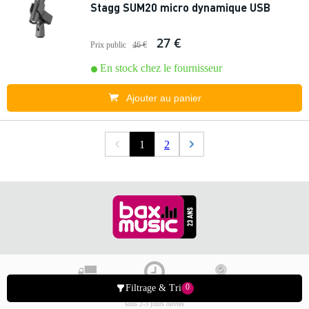
Stagg SUM20 micro dynamique USB
27 €
Prix public
46 €
En stock chez le fournisseur
Ajouter au panier
1
2
0
Filtrage & Tri
Livraison offerte dès 99
Commande passée
30 jours satisfait ou
€ / retours gratuits
avant 23h, livraison
remboursé
sous 2-3 jours ouvrés