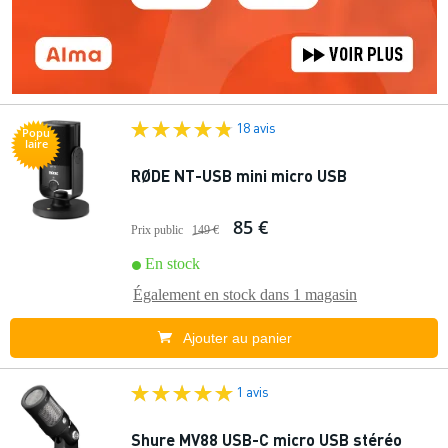
18 avis
Popu
laire
RØDE NT-USB mini micro USB
85 €
Prix public
149 €
En stock
Également en stock dans
1 magasin
Ajouter au panier
1 avis
Shure MV88 USB-C micro USB stéréo