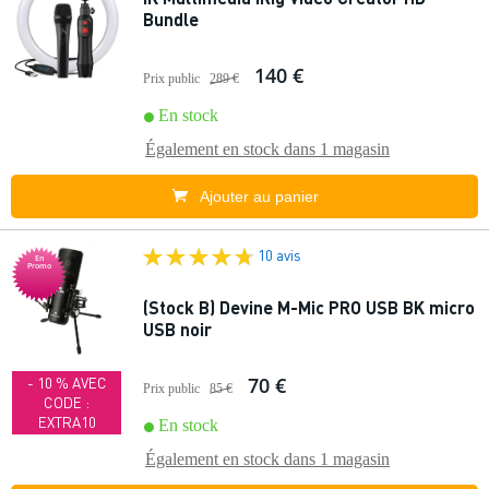
Bundle
140 €
Prix public
289 €
En stock
Également en stock dans
1 magasin
Ajouter au panier
10 avis
En
Promo
(Stock B) Devine M-Mic PRO USB BK micro
USB noir
70 €
- 10 % AVEC
Prix public
85 €
CODE :
EXTRA10
En stock
Également en stock dans
1 magasin