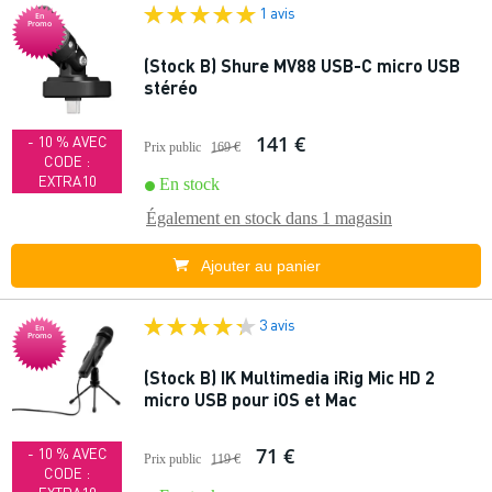
1 avis
En
Promo
(Stock B) Shure MV88 USB-C micro USB
stéréo
141 €
- 10 % AVEC
Prix public
169 €
CODE :
EXTRA10
En stock
Également en stock dans
1 magasin
Ajouter au panier
3 avis
En
Promo
(Stock B) IK Multimedia iRig Mic HD 2
micro USB pour iOS et Mac
71 €
- 10 % AVEC
Prix public
119 €
CODE :