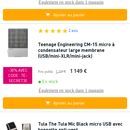
Également en stock dans
1 magasin
Ajouter au panier
2 avis
Teenage Engineering CM-15 micro à
condensateur large membrane
(USB/mini-XLR/mini-jack)
1 149 €
-30% AVEC
Prix public
1 237 €
CODE : TE-
SECRET30
En stock
Également en stock dans
1 magasin
Ajouter au panier
Tula The Tula Mic Black micro USB avec
bonnette anti-vent