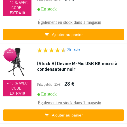
- 10 % AVEC
CODE :
En stock
EXTRA10
Également en stock dans
1 magasin
Ajouter au panier
201 avis
En
Promo
(Stock B) Devine M-Mic USB BK micro à
condensateur noir
28 €
- 10 % AVEC
Prix public
35 €
CODE :
EXTRA10
En stock
Également en stock dans
1 magasin
Ajouter au panier