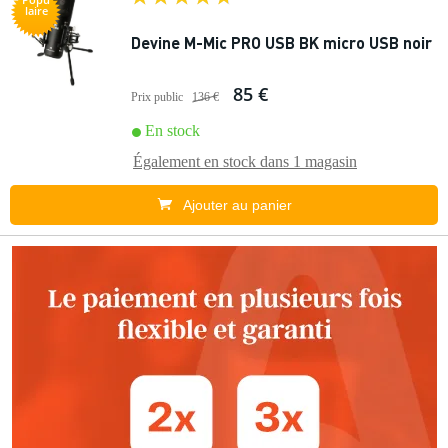
laire
Devine M-Mic PRO USB BK micro USB noir
85 €
Prix public
136 €
En stock
Également en stock dans
1 magasin
Ajouter au panier