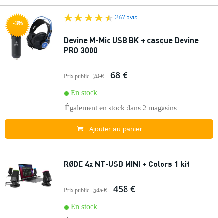
267 avis
-3%
Devine M-Mic USB BK + casque Devine
PRO 3000
68 €
Prix public
70 €
En stock
Également en stock dans
2 magasins
Ajouter au panier
RØDE 4x NT-USB MINI + Colors 1 kit
458 €
Prix public
545 €
En stock