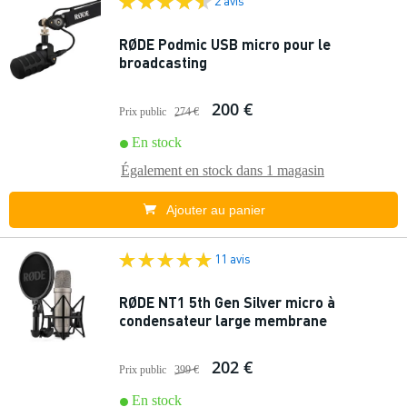
2 avis
RØDE Podmic USB micro pour le
broadcasting
200 €
Prix public
274 €
En stock
Également en stock dans
1 magasin
Ajouter au panier
11 avis
RØDE NT1 5th Gen Silver micro à
condensateur large membrane
202 €
Prix public
399 €
En stock