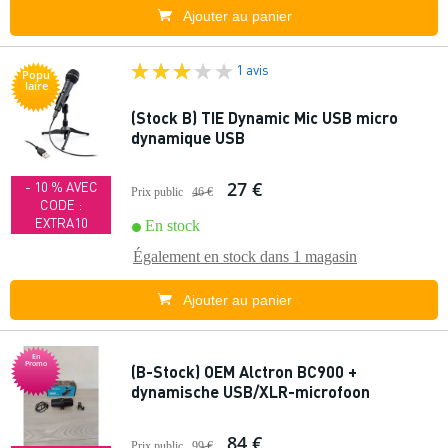
Ajouter au panier
1 avis
Popu
laire
(Stock B) TIE Dynamic Mic USB micro
dynamique USB
27 €
- 10 % AVEC
Prix public
46 €
CODE :
EXTRA10
En stock
Également en stock dans
1 magasin
Ajouter au panier
En
Promo
(B-Stock) OEM Alctron BC900 +
dynamische USB/XLR-microfoon
84 €
Prix public
99 €