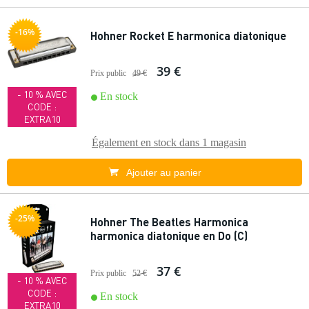
-16%
Hohner Rocket E harmonica diatonique
39 €
Prix public
49 €
- 10 % AVEC
En stock
CODE :
EXTRA10
Également en stock dans
1 magasin
Ajouter au panier
-25%
Hohner The Beatles Harmonica
harmonica diatonique en Do (C)
37 €
Prix public
52 €
- 10 % AVEC
CODE :
En stock
EXTRA10