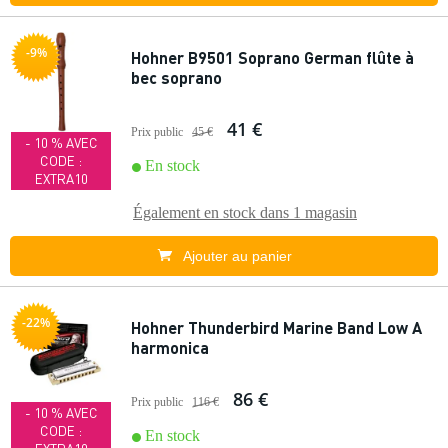
-9%
Hohner B9501 Soprano German flûte à
bec soprano
41 €
Prix public
45 €
- 10 % AVEC
CODE :
En stock
EXTRA10
Également en stock dans
1 magasin
Ajouter au panier
-22%
Hohner Thunderbird Marine Band Low A
harmonica
86 €
Prix public
116 €
- 10 % AVEC
CODE :
En stock