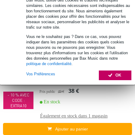
Bax Music utilise des cookies et d'autres techniques
49 €
Prix public
55 €
similaires. Les cookies nécessaires sont indispensables au
bon fonctionnement du site. Nous aimerions également
- 10 % AVEC
En stock
placer des cookies pour offrir des fonctionnalités pour les
CODE :
réseaux sociaux, personnaliser les publicités et analyser le
EXTRA10
trafic sur notre site.
Également en stock dans
1 magasin
Vous ne le souhaitez pas ? Dans ce cas, vous pouvez
indiquer dans les paramètres des cookies quels cookies
nous pouvons ou ne pouvons pas enregistrer. Vous
Ajouter au panier
trouverez plus d'informations sur les cookies et l'utilisation
des données personnelles par Bax Music dans notre
politique de confidentialité
.
-18%
Hohner Rocket-Amp D harmonica
Vos Préférences
diatonique
OK
38 €
Prix public
49 €
- 10 % AVEC
CODE :
En stock
EXTRA10
Également en stock dans
1 magasin
Ajouter au panier