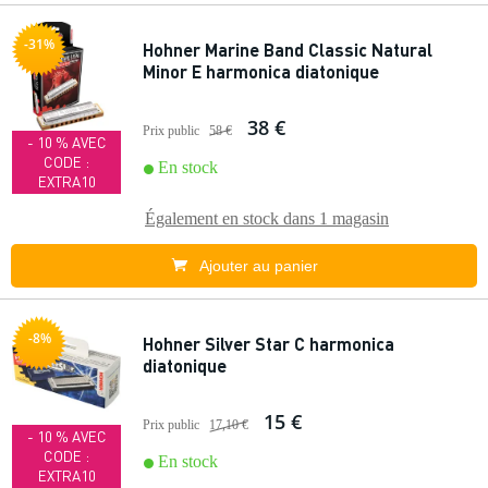
-31%
Hohner Marine Band Classic Natural
Minor E harmonica diatonique
38 €
Prix public
58 €
- 10 % AVEC
CODE :
En stock
EXTRA10
Également en stock dans
1 magasin
Ajouter au panier
-8%
Hohner Silver Star C harmonica
diatonique
15 €
Prix public
17,10 €
- 10 % AVEC
CODE :
En stock
EXTRA10