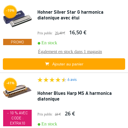
-19%
Hohner Silver Star G harmonica
diatonique avec étui
16,50 €
Prix public
20,40 €
PROMO
En stock
Également en stock dans
1 magasin
Ajouter au panier
6 avis
-41%
Hohner Blues Harp MS A harmonica
diatonique
26 €
- 10 % AVEC
Prix public
44 €
CODE :
EXTRA10
En stock