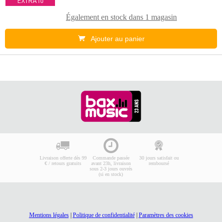
EXTRA10
Également en stock dans
1 magasin
Ajouter au panier
Livraison offerte dès 99
Commande passée
30 jours satisfait ou
€ / retours gratuits
avant 23h, livraison
remboursé
sous 2-3 jours ouvrés
(si en stock)
Mentions légales
|
Politique de confidentialité
|
Paramètres des cookies