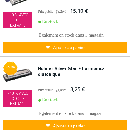
15,10 €
Prix public
17,20 €
- 10 % AVEC
CODE :
En stock
EXTRA10
Également en stock dans
1 magasin
Ajouter au panier
-60%
Hohner Silver Star F harmonica
diatonique
8,25 €
Prix public
21,95 €
- 10 % AVEC
CODE :
En stock
EXTRA10
Également en stock dans
1 magasin
Ajouter au panier