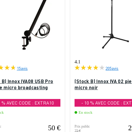
4.1
15
avis
205
avis
 B) Innox IVA08 USB Pro
(Stock B) Innox IVA 02 pi
de micro broadcasting
micro noir
0 % AVEC CODE : EXTRA10
- 10 % AVEC CODE : EX
ock
En stock
50 €
2
c
Prix public
25 €