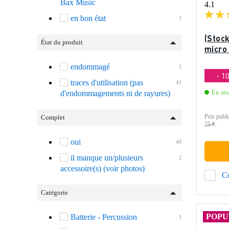
Bax Music
4.1
en bon état
1
(Stock
État du produit
micro 
endommagé
1
- 1
traces d'utilisation (pas
41
En st
d'endommagements ni de rayures)
Prix publi
Complet
25 €
oui
40
il manque un/plusieurs
2
accessoire(s) (voir photos)
C
Catégorie
POPU
Batterie - Percussion
1