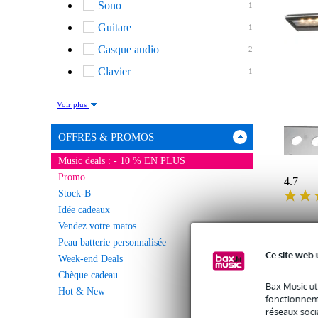
Sono
1
Guitare
1
Casque audio
2
Clavier
1
Voir plus
OFFRES & PROMOS
Music deals : - 10 % EN PLUS
Promo
4.7
Stock-B
Idée cadeaux
Vendez votre matos
(Stoc
pupitr
Peau batterie personnalisée
Ce site web 
Week-end Deals
Chèque cadeau
- 1
Bax Music ut
Hot & New
fonctionneme
En st
réseaux socia