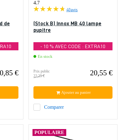
4.7
40
avis
ed de
(Stock B) Innox MB 40 lampe
pupitre
TRA10
- 10 % AVEC CODE : EXTRA10
En stock
0,85 €
20,55 €
Prix public
22,25 €
Ajouter au panier
Comparer
POPULAIRE