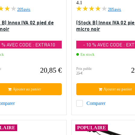
4.1
205
avis
205
avis
 B) Innox IVA 02 pied de
(Stock B) Innox IVA 02 pi
noir
micro noir
0 % AVEC CODE : EXTRA10
- 10 % AVEC CODE : EX
ock
En stock
20,85 €
2
c
Prix public
25 €
Ajouter au panier
Ajouter au panier
omparer
Comparer
LAIRE
POPULAIRE