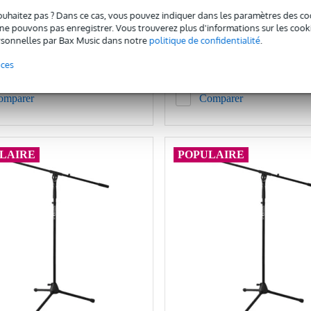
ouhaitez pas ? Dans ce cas, vous pouvez indiquer dans les paramètres des co
20,55 €
c
Prix public
e pouvons pas enregistrer. Vous trouverez plus d'informations sur les cookies
65 €
sonnelles par Bax Music dans notre
politique de confidentialité
.
nces
Ajouter au panier
Ajouter au panier
omparer
Comparer
LAIRE
POPULAIRE