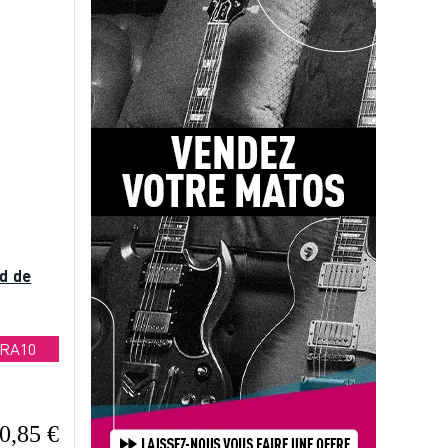
ed de
TRA10
0,85 €