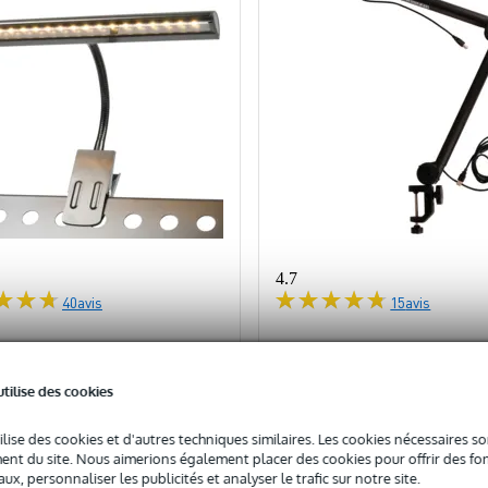
4.7
40
avis
15
avis
k B) Innox MB 40 lampe
(Stock B) Innox IVA08 US
e
pied de micro broadcasti
utilise des cookies
0 % AVEC CODE : EXTRA10
- 10 % AVEC CODE : EX
ilise des cookies et d'autres techniques similaires. Les cookies nécessaires 
nt du site. Nous aimerions également placer des cookies pour offrir des fon
ock
En stock
ux, personnaliser les publicités et analyser le trafic sur notre site.