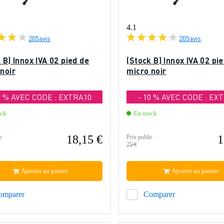
4.1
205
avis
205
avis
 B) Innox IVA 02 pied de
(Stock B) Innox IVA 02 pi
noir
micro noir
0 % AVEC CODE : EXTRA10
- 10 % AVEC CODE : EX
ock
En stock
18,15 €
1
c
Prix public
25 €
Ajouter au panier
Ajouter au panier
omparer
Comparer