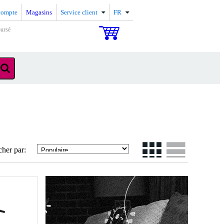
compte
Magasins
Service client
FR
oursé
cher par: