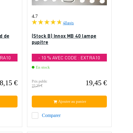
4.7
40
avis
ed de
(Stock B) Innox MB 40 lampe
pupitre
TRA10
- 10 % AVEC CODE : EXTRA10
En stock
8,15 €
19,45 €
Prix public
22,25 €
Ajouter au panier
Comparer