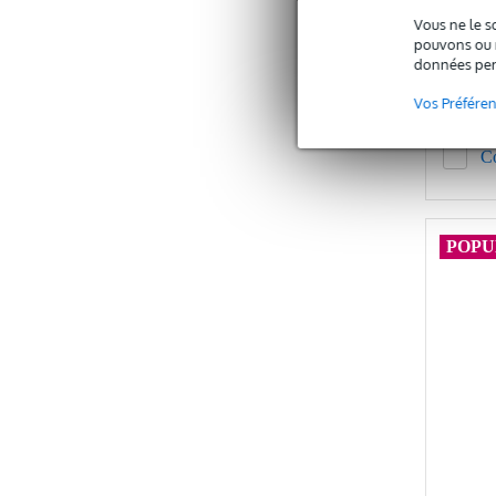
Vous ne le s
Prix publi
pouvons ou n
22,25 €
données per
Vos Préfére
C
POPU