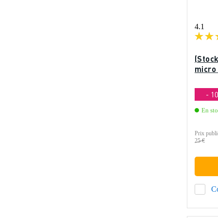
4.1
(Stock
micro 
- 1
En st
Prix publi
25 €
C