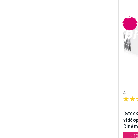
e
p
4
(Stoc
vidéo
Ciném
- 1