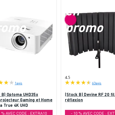
n
en
romo
promo
4.5
1
avis
63
avis
k B) Optoma UHD35x
(Stock B) Devine RF 20 fi
projecteur Gaming et Home
réflexion
a True 4K UHD
0 % AVEC CODE : EXTRA10
- 10 % AVEC CODE : EX