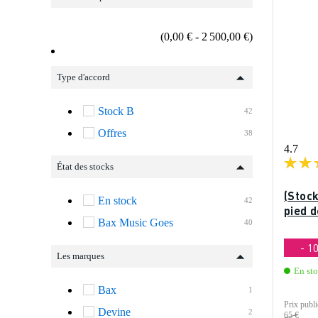
(0,00 € - 2 500,00 €)
Type d'accord
Stock B
42
Offres
38
4.7
État des stocks
(Stock
En stock
42
pied 
Bax Music Goes
40
- 1
Les marques
En st
Bax
1
Prix publi
Devine
2
65 €