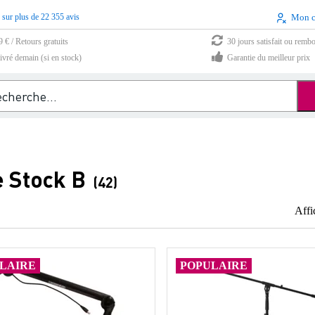
 sur plus de 22 355 avis
Mon 
9 € / Retours gratuits
30 jours satisfait ou remb
vré demain (si en stock)
Garantie du meilleur prix
e Stock B
(42)
Affi
LAIRE
POPULAIRE