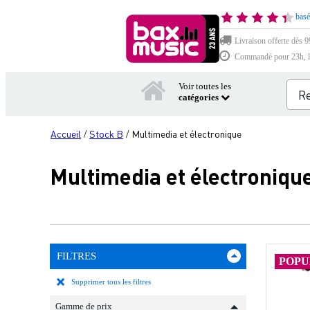
basé
Livraison offerte dès 9
Commandé pour 23h, li
Voir toutes les
catégories
Accueil
Stock B
Multimedia et électronique
/
/
Multimedia et électroniqu
FILTRES
POPU
Supprimer tous les filtres
Gamme de prix