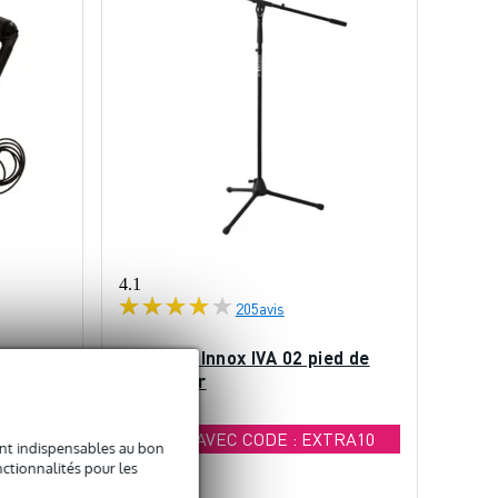
4.1
205
avis
B Pro
(Stock B) Innox IVA 02 pied de
ng
micro noir
TRA10
- 10 % AVEC CODE : EXTRA10
sont indispensables au bon
ctionnalités pour les
En stock