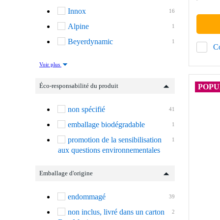
Innox
16
Alpine
1
Beyerdynamic
1
C
Voir plus
Éco-responsabilité du produit
POPU
non spécifié
41
emballage biodégradable
1
promotion de la sensibilisation
1
aux questions environnementales
Emballage d'origine
endommagé
39
non inclus, livré dans un carton
2