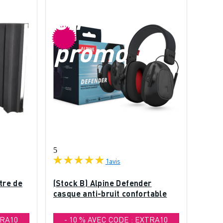
en
promo
5
1
avis
ltre de
(Stock B) Alpine Defender
casque anti-bruit confortable
TRA10
- 10 % AVEC CODE : EXTRA10