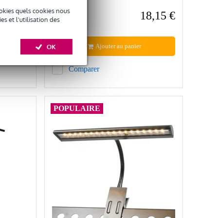
okies quels cookies nous
60 €
18,15 €
Prix public
 et l'utilisation des
25 €
Ajouter au panier
OK
Comparer
POPULAIRE