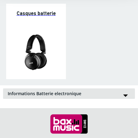
Casques batterie
Informations Batterie electronique
Les instruments de percussion électronique, dont la batterie
électronique, ne cessent de gagner en popularité. Les sons
intégrés des
batteries
électroniques sont de plus en plus
réalistes et les pads de percussion offrent une réponse qui
ressemble de plus en plus à celle d'une vraie batterie. Un kit
de batterie numérique présente les avantages d'être compact et
silencieux et de pouvoir être utilisé dans n'importe quel style
de musique. Notez qu'une
batterie électronique
/ numérique,