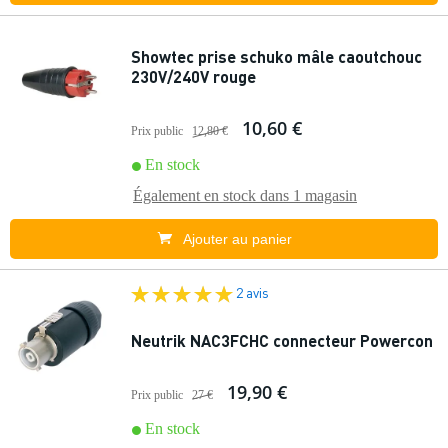
Showtec prise schuko mâle caoutchouc
230V/240V rouge
10,60 €
Prix public
12,80 €
En stock
Également en stock dans
1 magasin
Ajouter au panier
2 avis
Neutrik NAC3FCHC connecteur Powercon
19,90 €
Prix public
27 €
En stock