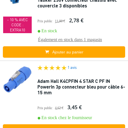
couvercle 3 disponibles
2,78 €
- 10 % AVEC
Prix public
11,90 €
CODE :
EXTRA10
En stock
Également en stock dans
1 magasin
Ajouter au panier
1 avis
Adam Hall K4CPFIN 4 STAR C PF IN
PowerIn 3p connecteur bleu pour câble 6-
15 mm
3,45 €
Prix public
4,62 €
En stock chez le fournisseur