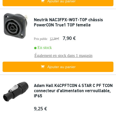
Ajouter au panier
Neutrik NAC3FPX-WOT-TOP châssis
PowerCON True1 TOP femelle
7,90 €
Prix public
12,50 €
En stock
Également en stock dans
1 magasin
Ajouter au panier
Adam Hall K4CPFTCON 4 STAR C PF TCON
connecteur d'alimentation verrouillable,
IP65
9,25 €