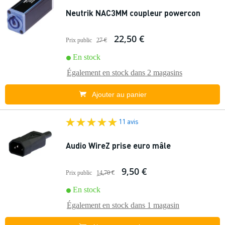
Neutrik NAC3MM coupleur powercon
22,50 €
Prix public
27 €
En stock
Également en stock dans
2 magasins
Ajouter au panier
11 avis
Audio WireZ prise euro mâle
9,50 €
Prix public
14,70 €
En stock
Également en stock dans
1 magasin