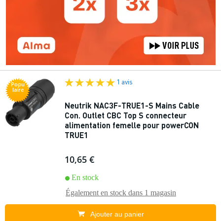
1 avis
Popu
laire
Neutrik NAC3F-TRUE1-S Mains Cable
Con. Outlet CBC Top S connecteur
alimentation femelle pour powerCON
TRUE1
10,65 €
En stock
Également en stock dans
1 magasin
Ajouter au panier