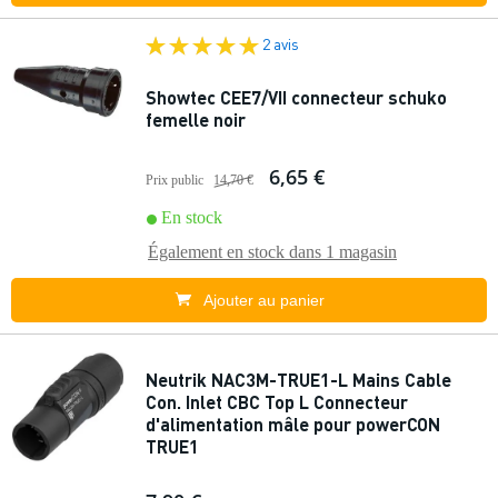
2 avis
Showtec CEE7/VII connecteur schuko
femelle noir
6,65 €
Prix public
14,70 €
En stock
Également en stock dans
1 magasin
Ajouter au panier
Neutrik NAC3M-TRUE1-L Mains Cable
Con. Inlet CBC Top L Connecteur
d'alimentation mâle pour powerCON
TRUE1