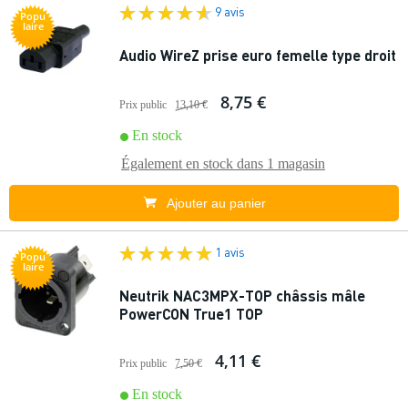
9 avis
Popu
laire
Audio WireZ prise euro femelle type droit
8,75 €
Prix public
13,10 €
En stock
Également en stock dans
1 magasin
Ajouter au panier
1 avis
Popu
laire
Neutrik NAC3MPX-TOP châssis mâle
PowerCON True1 TOP
4,11 €
Prix public
7,50 €
En stock