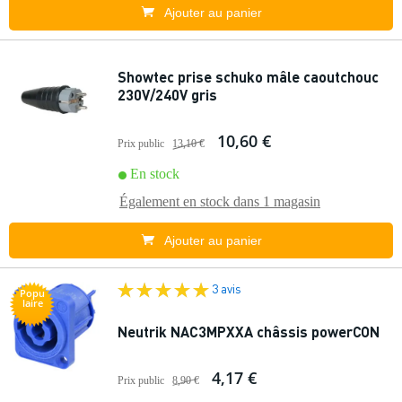
Ajouter au panier
Showtec prise schuko mâle caoutchouc
230V/240V gris
10,60 €
Prix public
13,10 €
En stock
Également en stock dans
1 magasin
Ajouter au panier
3 avis
Popu
laire
Neutrik NAC3MPXXA châssis powerCON
4,17 €
Prix public
8,90 €