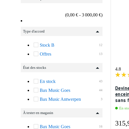
(0,00 € - 3 000,00 €)
Type d'accord
Stock B
12
Offres
13
État des stocks
4.8
En stock
43
Devin
Bax Music Goes
44
encei
Bax Music Antwerpen
sans f
3
En st
À tester en magasin
315,
Bax Music Goes
16