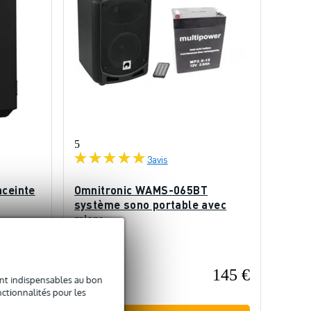
5
3
avis
nceinte
Omnitronic WAMS-065BT
système sono portable avec
micro
En stock
739 €
145 €
Prix public
sont indispensables au bon
179 €
ctionnalités pour les