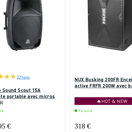
221
avis
NUX Busking 200FR Ence
active FRFR 200W avec b
e Sound Scout 15A
nte portable avec micros
🔥HOT & NEW
il
ock
En stock
95 €
318 €