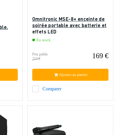
Omnitronic MSE-8+ enceinte de
soirée portable avec batterie et
ble,
effets LED
En stock
169 €
Prix public
213 €
Ajouter au panier
Comparer