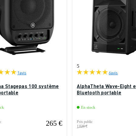
5
1
avis
6
avis
a Stagepas 100 système
AlphaTheta Wave-Eight e
portable
Bluetooth portable
ock
En stock
265 €
c
Prix public
1 026 €