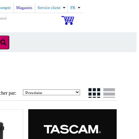
compte
Magasins
Service client
FR
oursé
cher par: