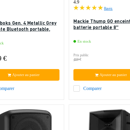
4.9
8
avis
Mackie Thump GO encein
boks Gen. 4 Metallic Grey
batterie portable 8''
te Bluetooth portable,
C
En stock
ock
Prix public
9 €
469 €
Ajouter au panier
Ajouter au panier
omparer
Comparer