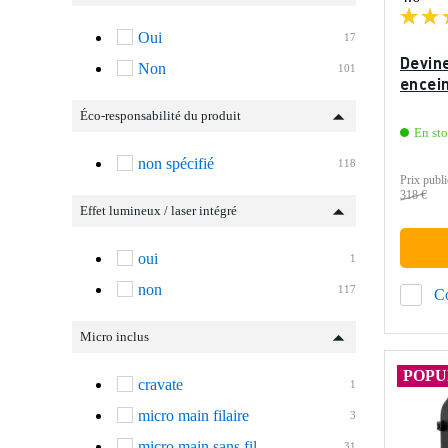
Oui
17
Devin
Non
101
encei
Éco-responsabilité du produit
En st
non spécifié
118
Prix publi
318 €
Effet lumineux / laser intégré
oui
1
non
117
C
Micro inclus
POPU
cravate
1
micro main filaire
3
micro main sans fil
31