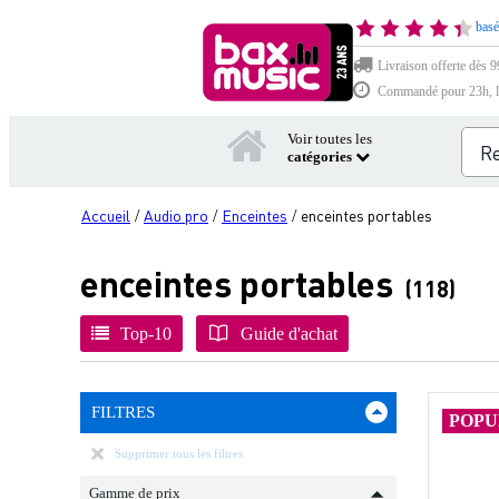
basé
Livraison offerte dès 9
Commandé pour 23h, li
Voir toutes les
catégories
Accueil
Audio pro
Enceintes
enceintes portables
/
/
/
enceintes portables
(118)
Top-10
Guide d'achat
FILTRES
POPU
Supprimer tous les filtres
Gamme de prix