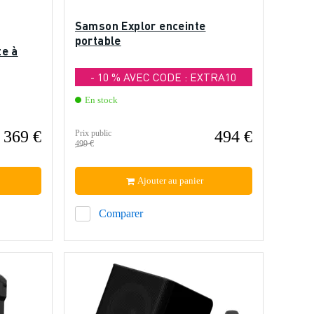
Samson Explor enceinte
portable
te à
- 10 % AVEC CODE : EXTRA10
En stock
369 €
494 €
Prix public
499 €
Ajouter au panier
Comparer