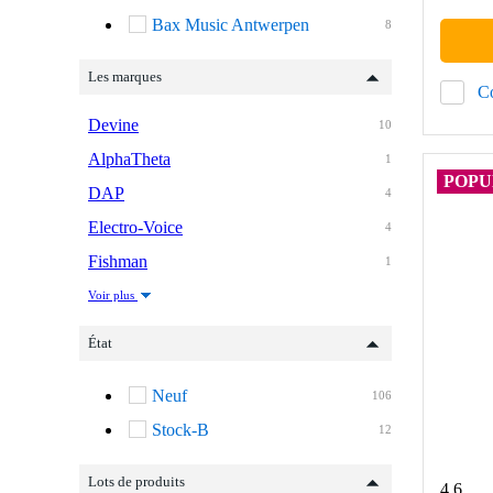
Bax Music Antwerpen
8
Les marques
C
Devine
10
AlphaTheta
1
POPU
DAP
4
Electro-Voice
4
Fishman
1
Voir plus
État
Neuf
106
Stock-B
12
Lots de produits
4.6