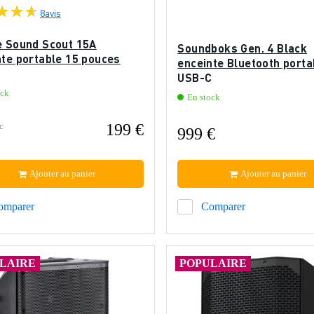
8
avis
e Sound Scout 15A
Soundboks Gen. 4 Black
nte portable 15 pouces
enceinte Bluetooth porta
USB-C
ock
En stock
199 €
c
999 €
Ajouter au panier
Ajouter au panier
omparer
Comparer
LAIRE
POPULAIRE