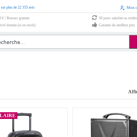
 sur plus de 22 355 avis
Mon 
9 € / Retours gratuits
30 jours satisfait ou remb
vré demain (si en stock)
Garantie du meilleur prix
Affi
LAIRE