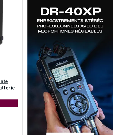
inte
atterie