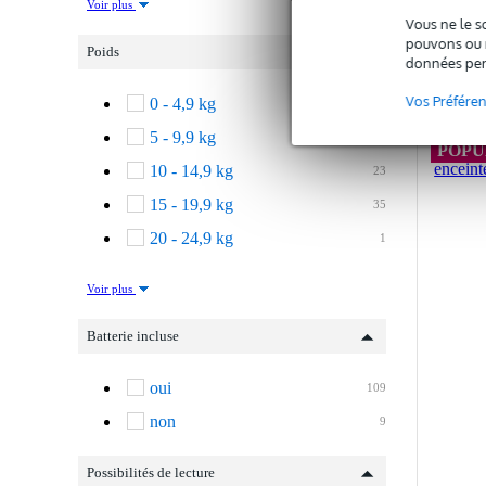
Voir plus
Vous ne le s
pouvons ou n
Poids
C
données per
Vos Préfére
0 - 4,9 kg
5
5 - 9,9 kg
53
POPU
10 - 14,9 kg
23
15 - 19,9 kg
35
20 - 24,9 kg
1
Voir plus
Batterie incluse
oui
109
non
9
Possibilités de lecture