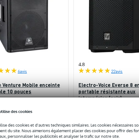
4.8
6
avis
22
avis
e Venture Mobile enceinte
Electro-Voice Everse 8 e
ble 10 pouces
portable résistante aux
intempéries (noir)
ock
En stock
utilise des cookies
349 €
c
Prix public
ilise des cookies et d'autres techniques similaires. Les cookies nécessaires 
905 €
nt du site. Nous aimerions également placer des cookies pour offrir des fon
ux, personnaliser les publicités et analyser le trafic sur notre site.