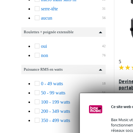
serre-tête
31
aucun
56
Roulettes + poignée extensible
oui
42
non
76
5
Puissance RMS en watts
Devin
0 - 49 watts
18
porta
50 - 99 watts
51
100 - 199 watts
En st
22
Ce site web 
200 - 349 watts
16
Prix publi
Bax Music ut
350 - 499 watts
2
558 €
fonctionneme
réseaux socia