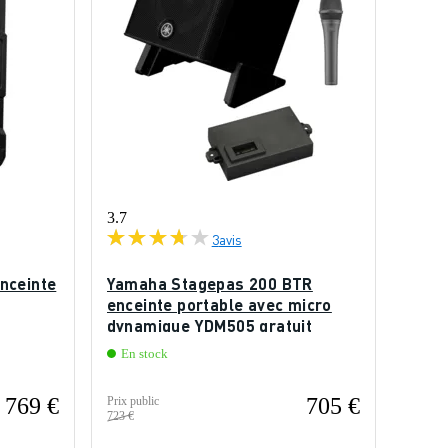
3.7
3
avis
nceinte
Yamaha Stagepas 200 BTR
enceinte portable avec micro
dynamique YDM505 gratuit
En stock
769 €
705 €
Prix public
723 €