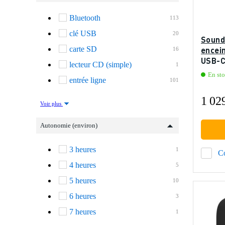
Bluetooth
113
clé USB
20
Sound
carte SD
encein
16
USB-
lecteur CD (simple)
1
En st
entrée ligne
101
1 02
Voir plus
Autonomie (environ)
3 heures
1
C
4 heures
5
5 heures
10
6 heures
3
7 heures
1