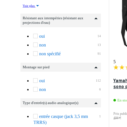
Voir plus
Résistant aux intempéries (résistant aux
projections d'eau)
oui
14
non
13
non spécifié
91
5
Montage sur pied
Yamah
oui
112
sono 
non
6
En st
Type d'entrée(s) audio analogique(s)
Prix publi
entrée casque (jack 3,5 mm
1
406 €
TRRS)