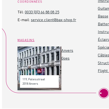
Instr
COORDONNÉES
Guitar
Tél:
0033 (0)3 66 88 08 25
Basse
E-mail:
service.client@bax-shop.fr
Batter
Instru
Éclair
MAGASINS
Spéci
Anvers
Câbles
Goes
Struct
Flight
119, Paleisstraat
2018 Anvers