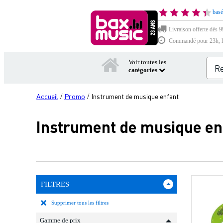
basé
Livraison offerte dès 9
Commandé pour 23h, li
Voir toutes les
catégories
Accueil
Promo
Instrument de musique enfant
/
/
Instrument de musique e
FILTRES
Supprimer tous les filtres
Gamme de prix