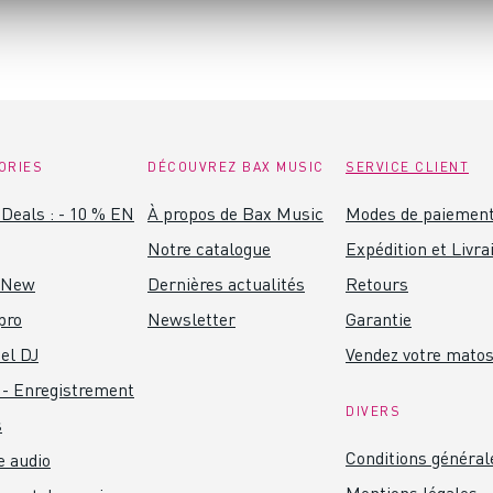
ORIES
DÉCOUVREZ BAX MUSIC
SERVICE CLIENT
Deals : - 10 % EN
À propos de Bax Music
Modes de paiemen
Notre catalogue
Expédition et Livra
 New
Dernières actualités
Retours
pro
Newsletter
Garantie
el DJ
Vendez votre mato
 - Enregistrement
DIVERS
s
Conditions général
 audio
Mentions légales