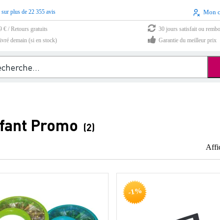
 sur plus de 22 355 avis
Mon 
9 € / Retours gratuits
30 jours satisfait ou remb
vré demain (si en stock)
Garantie du meilleur prix
nfant Promo
(2)
Affi
-1%