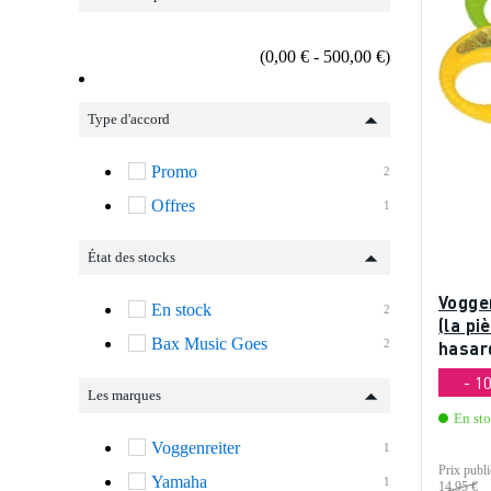
(0,00 € - 500,00 €)
Type d'accord
Promo
2
Offres
1
État des stocks
Vogge
En stock
2
(la pi
Bax Music Goes
2
hasar
- 1
Les marques
En st
Voggenreiter
1
Prix publi
Yamaha
1
14,95 €