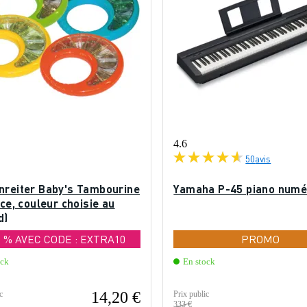
4.6
50
avis
nreiter Baby's Tambourine
Yamaha P-45 piano numé
èce, couleur choisie au
d)
0 % AVEC CODE : EXTRA10
PROMO
ock
En stock
14,20 €
c
Prix public
333 €