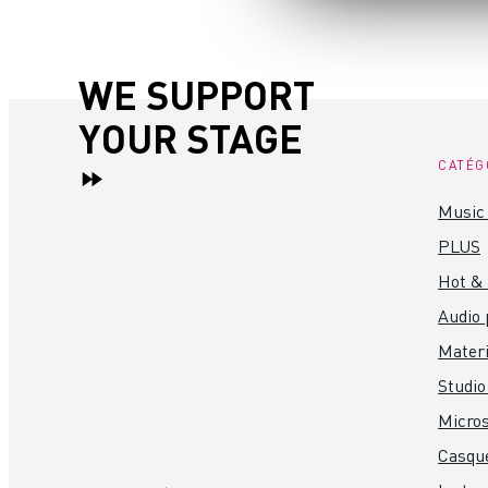
WE SUPPORT
YOUR STAGE
CATÉG
Music 
PLUS
Hot &
Audio 
Materi
Studio
Micro
Casque