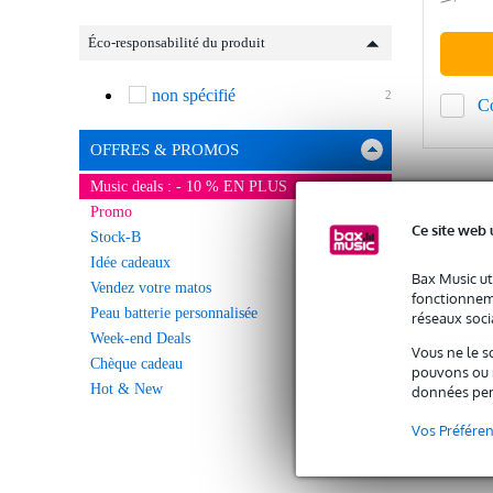
Éco-responsabilité du produit
non spécifié
2
C
OFFRES & PROMOS
Music deals : - 10 % EN PLUS
Promo
Ce site web 
Stock-B
Idée cadeaux
Bax Music ut
Vendez votre matos
fonctionneme
Peau batterie personnalisée
réseaux socia
Week-end Deals
Vous ne le s
Chèque cadeau
pouvons ou n
Hot & New
données per
Vos Préfére