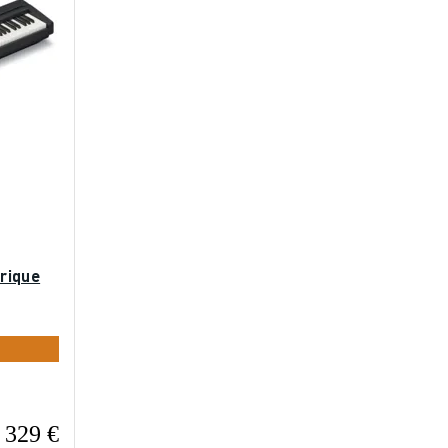
rique
329 €