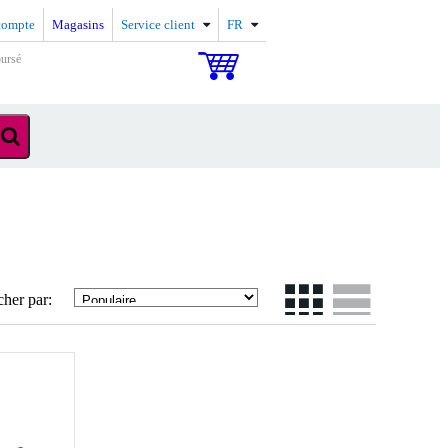
compte
Magasins
Service client
FR
oursé
cher par: