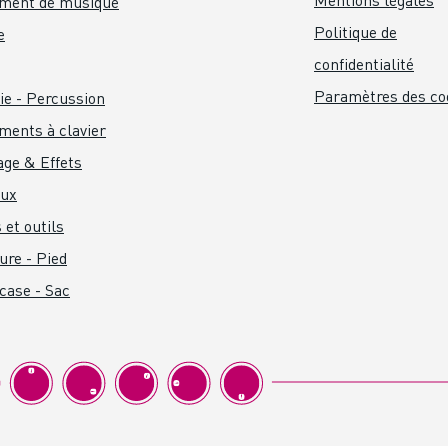
ument de musique
Politique de
e
confidentialité
Paramètres des co
ie - Percussion
ments à clavier
age & Effets
aux
 et outils
ure - Pied
 case - Sac