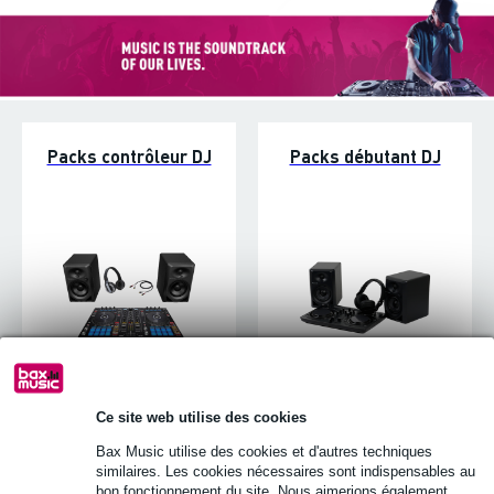
Packs contrôleur DJ
Packs débutant DJ
Ce site web utilise des cookies
Pack DJ enfant
Pack platine vinyle
Bax Music utilise des cookies et d'autres techniques
similaires. Les cookies nécessaires sont indispensables au
bon fonctionnement du site. Nous aimerions également