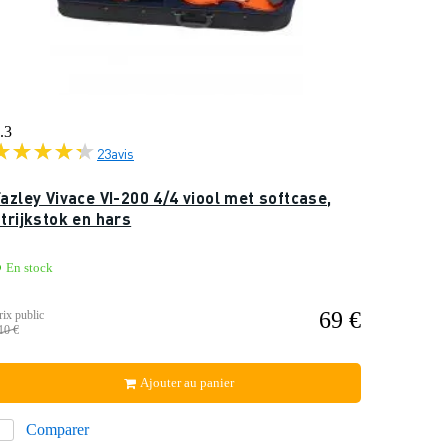
.3
23
avis
azley Vivace VI-200 4/4 viool met softcase,
trijkstok en hars
En stock
69 €
rix public
10 €
Ajouter au panier
Comparer