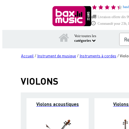
basé
Livraison offerte dès 9
Commandé pour 23h, li
Voir toutes les
catégories
Accueil
Instrument de musique
Instruments à cordes
Viol
/
/
/
VIOLONS
Violons acoustiques
Violons