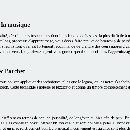
e la musique
ité, c'est l'un des instruments dont la technique de base est la plus difficile à 
e ce long processus d'apprentissage, vous devez faire preuve de beaucoup de per
urs réunis font qu'il est fortement recommandé de prendre des cours auprès d'un
seul un véritable professeur peut vous guider spécifiquement dans l'apprentissa
c l'archet
ous pouvez appliquer des techniques telles que le legato, où les notes s'enchaîn
iolon. Cette technique s'appelle le pizzicato et donne un timbre complètement di
diffèrent en termes de son, de jouabilité, de longévité et, bien sûr, de prix. En 
ues. Les cordes en boyau offrent un son chaud et sont douces à jouer. L'inconvéni
r et un prix relativement bas. Le principal inconvénient est qu'elles sont plus d