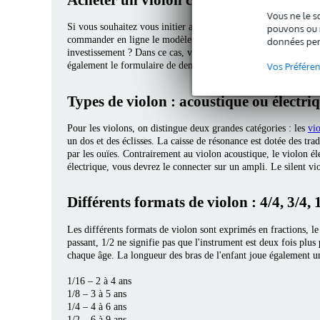
Vous ne le s
Si vous souhaitez vous initier au violon à moindre coût ou si 
pouvons ou n
commander en ligne le modèle qui vous intéresse ou passer dans
données per
investissement ? Dans ce cas, vous pouvez aussi louer un violo
également le formulaire de demande.
Vos Préfére
Types de violon : acoustique ou électri
Pour les violons, on distingue deux grandes catégories : les
vi
un dos et des éclisses. La caisse de résonance est dotée des trad
par les ouïes. Contrairement au violon acoustique, le violon él
électrique, vous devrez le connecter sur un ampli. Le silent vi
Différents formats de violon : 4/4, 3/4, 1
Les différents formats de violon sont exprimés en fractions, le
passant, 1/2 ne signifie pas que l'instrument est deux fois plus
chaque âge. La longueur des bras de l'enfant joue également u
1/16 – 2 à 4 ans
1/8 – 3 à 5 ans
1/4 – 4 à 6 ans
1/2 – 6 à 9 ans