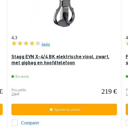
4.3
4
4
avis
Stagg EVN X-4/4 BK elektrische viool, zwart,
F
met gigbag en hoofdtelefoon
s
En stock
€
219 €
Prix public
P
256 €
1
Ajouter au panier
Comparer