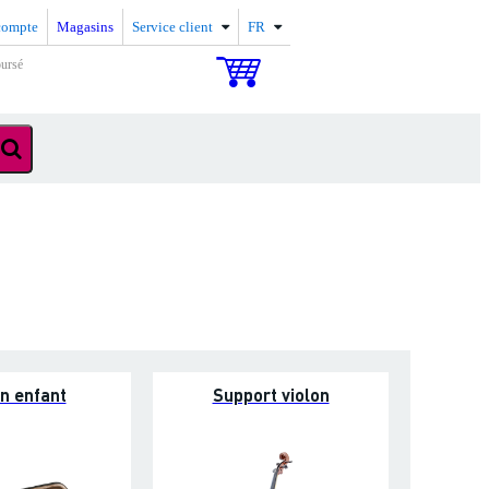
compte
Magasins
Service client
FR
oursé
on enfant
Support violon