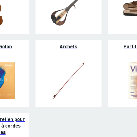
iolon
Archets
Partit
retien pour
 à cordes
ées