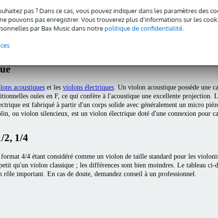
ouhaitez pas ? Dans ce cas, vous pouvez indiquer dans les paramètres des co
vous êtes à la recherche d'un instrument d'étude digne de ce nom, Bax Music es
e pouvons pas enregistrer. Vous trouverez plus d'informations sur les cookies
 l'un de nos magasins pour obtenir des conseils personnalisés sur les différen
sonnelles par Bax Music dans notre
politique de confidentialité
.
n chez Bax Music. Pour plus d'informations sur les prix et les conditions, rend
nces
que
olons acoustiques
et les
violons électriques
. Un violon acoustique possède une ca
itionnelles ouïes en F, ce qui confère à l'acoustique une excellente projection. L
ectrique est fabriqué à partir d'un corps solide avec généralement un micro piéz
olin, ou violon silencieux, est un violon électrique doté d'une connexion pour c
/2, 1/4
 format 4/4 étant considéré comme un violon de taille standard pour les violonist
 petit qu'un violon classique ; les différences sont bien moindres. Le tableau ci
n rôle important. En cas de doute, demandez conseil à un professionnel.