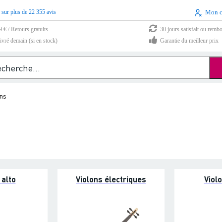
 sur plus de 22 355 avis
Mon 
9 € / Retours gratuits
30 jours satisfait ou remb
vré demain (si en stock)
Garantie du meilleur prix
ons
 alto
Violons électriques
Viol