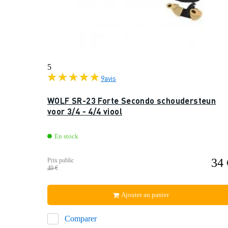
5
9
avis
WOLF SR-23 Forte Secondo schoudersteun
voor 3/4 - 4/4 viool
En stock
34 
Prix public
40 €
Ajouter au panier
Comparer