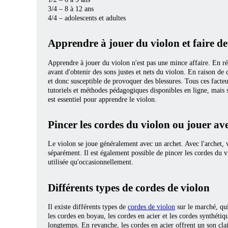
3/4 – 8 à 12 ans
4/4 – adolescents et adultes
Apprendre à jouer du violon et faire d
Apprendre à jouer du violon n'est pas une mince affaire. En réal
avant d'obtenir des sons justes et nets du violon. En raison d
et donc susceptible de provoquer des blessures. Tous ces facte
tutoriels et méthodes pédagogiques disponibles en ligne, mais 
est essentiel pour apprendre le violon.
Pincer les cordes du violon ou jouer ave
Le violon se joue généralement avec un archet. Avec l'archet, v
séparément. Il est également possible de pincer les cordes du v
utilisée qu'occasionnellement.
Différents types de cordes de violon
Il existe différents types de
cordes de violon
sur le marché, qui 
les cordes en boyau, les cordes en acier et les cordes synthétiq
longtemps. En revanche, les cordes en acier offrent un son clai