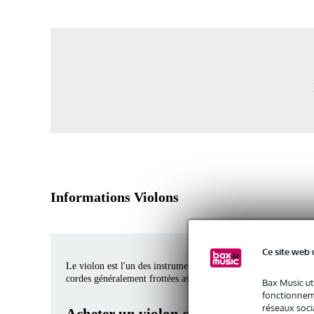
Informations Violons
Ce site web 
Le violon est l'un des instruments les plus proéminents de l'or
cordes généralement frottées avec un archet. Il est lié (par ordr
Bax Music ut
fonctionneme
réseaux socia
Acheter un violon chez Bax Music