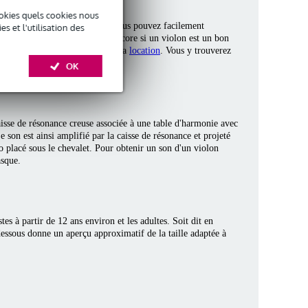
okies quels cookies nous
t une référence en la matière. Vous pouvez facilement
 et l'utilisation des
ts types. Vous vous demandez encore si un violon est un bon
ez-vous sur la page consacrée à la
location
. Vous y trouverez
OK
isse de résonance creuse associée à une table d'harmonie avec
e son est ainsi amplifié par la caisse de résonance et projeté
o placé sous le chevalet. Pour obtenir un son d'un violon
asque.
es à partir de 12 ans environ et les adultes. Soit dit en
-dessous donne un aperçu approximatif de la taille adaptée à