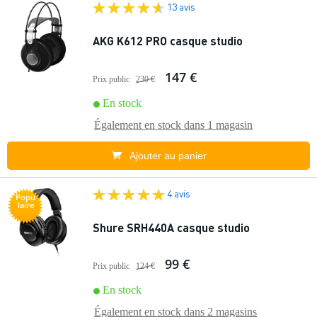
13 avis
AKG K612 PRO casque studio
147 €
Prix public
230 €
En stock
Également en stock dans
1 magasin
Ajouter au panier
4 avis
Popu
laire
Shure SRH440A casque studio
99 €
Prix public
124 €
En stock
Également en stock dans
2 magasins