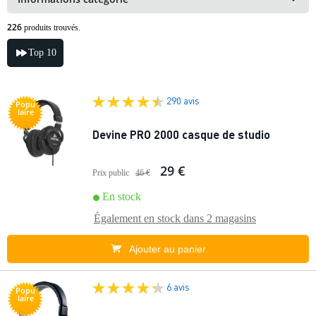
226
produits trouvés.
Top 10
290 avis
Popu
laire
Devine PRO 2000 casque de studio
29 €
Prix public
46 €
En stock
Également en stock dans
2 magasins
Ajouter au panier
6 avis
Popu
laire