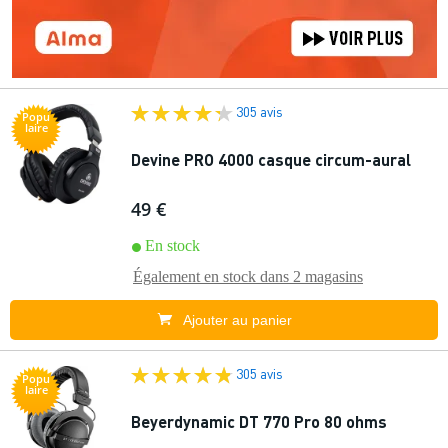
305 avis
Popu
laire
Devine PRO 4000 casque circum-aural
49 €
En stock
Également en stock dans
2 magasins
Ajouter au panier
305 avis
Popu
laire
Beyerdynamic DT 770 Pro 80 ohms