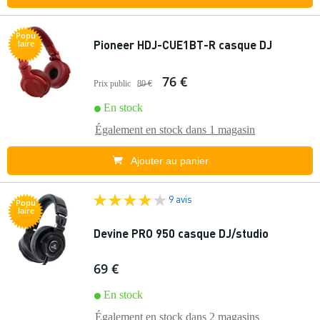
Popu
Pioneer HDJ-CUE1BT-R casque DJ
laire
76 €
Prix public
80 €
En stock
Également en stock dans
1 magasin
Ajouter au panier
9 avis
Popu
laire
Devine PRO 950 casque DJ/studio
69 €
En stock
Également en stock dans
2 magasins