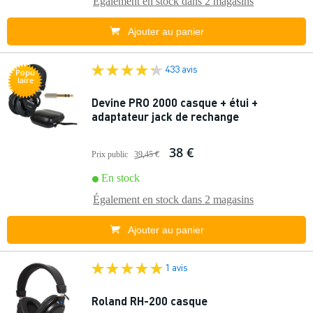
Également en stock dans
2 magasins
Ajouter au panier
433 avis
Popu
laire
Devine PRO 2000 casque + étui +
adaptateur jack de rechange
38 €
Prix public
39,45 €
En stock
Également en stock dans
2 magasins
Ajouter au panier
1 avis
Roland RH-200 casque