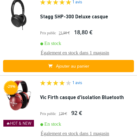
1 avis
Stagg SHP-300 Deluxe casque
18,80 €
Prix public
21,90 €
En stock
Également en stock dans
1 magasin
Ajouter au panier
1 avis
-29%
Vic Firth casque d'isolation Bluetooth
92 €
Prix public
129 €
🔥HOT & NEW
En stock
Également en stock dans
1 magasin