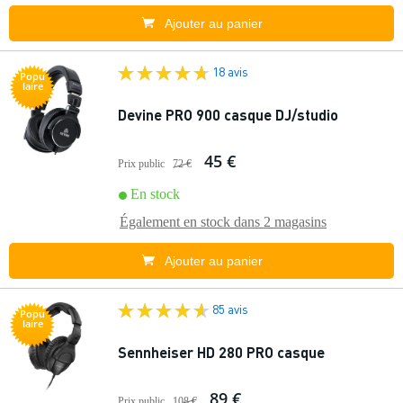
Ajouter au panier
18 avis
Popu
laire
Devine PRO 900 casque DJ/studio
45 €
Prix public
72 €
En stock
Également en stock dans
2 magasins
Ajouter au panier
85 avis
Popu
laire
Sennheiser HD 280 PRO casque
89 €
Prix public
108 €