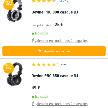
142 avis
Popu
laire
Devine PRO 800 casque DJ
25 €
Prix public
40 €
En stock
Également en stock dans
2 magasins
Ajouter au panier
18 avis
Popu
laire
Devine PRO 850 casque DJ
49 €
En stock
Également en stock dans
2 magasins