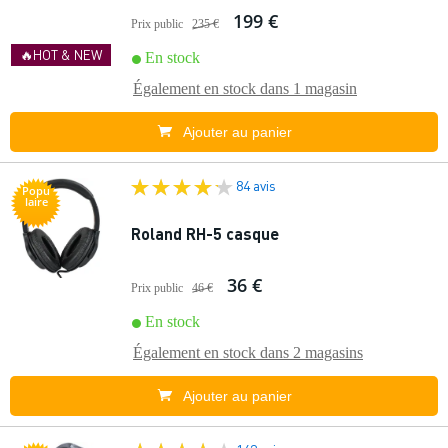
199 €
Prix public
235 €
🔥HOT & NEW
En stock
Également en stock dans
1 magasin
Ajouter au panier
84 avis
Popu
laire
Roland RH-5 casque
36 €
Prix public
46 €
En stock
Également en stock dans
2 magasins
Ajouter au panier