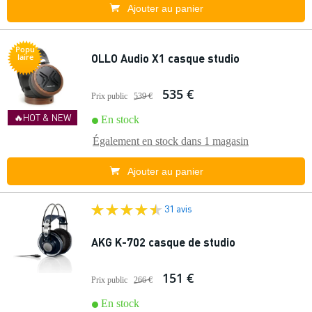
Ajouter au panier
Popu
OLLO Audio X1 casque studio
laire
535 €
Prix public
539 €
🔥HOT & NEW
En stock
Également en stock dans
1 magasin
Ajouter au panier
31 avis
AKG K-702 casque de studio
151 €
Prix public
266 €
En stock