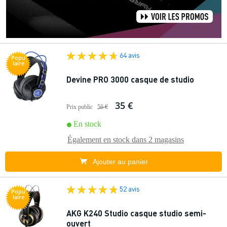
64 avis
Popu
laire
Devine PRO 3000 casque de studio
35 €
Prix public
56 €
En stock
Également en stock dans
2 magasins
Ajouter au panier
52 avis
Popu
laire
AKG K240 Studio casque studio semi-
ouvert