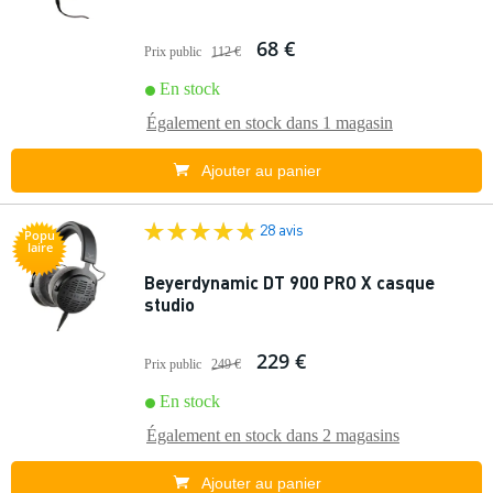
68 €
Prix public
112 €
En stock
Également en stock dans
1 magasin
Ajouter au panier
28 avis
Popu
laire
Beyerdynamic DT 900 PRO X casque
studio
229 €
Prix public
249 €
En stock
Également en stock dans
2 magasins
Ajouter au panier