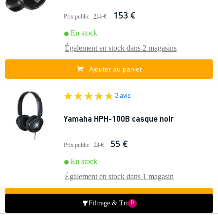
153 €
Prix public
211 €
En stock
Également en stock dans
2 magasins
Ajouter au panier
3 avis
Yamaha HPH-100B casque noir
55 €
Prix public
73 €
En stock
Également en stock dans
1 magasin
Ajouter au panier
0
Filtrage & Tri