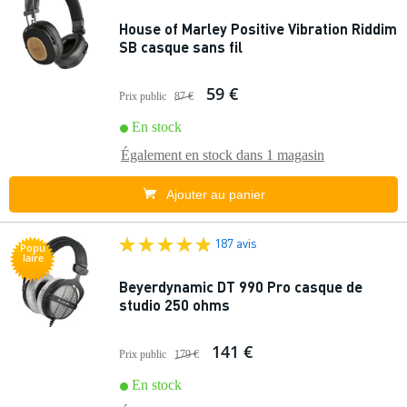
House of Marley Positive Vibration Riddim
SB casque sans fil
59 €
Prix public
87 €
En stock
Également en stock dans
1 magasin
Ajouter au panier
187 avis
Popu
laire
Beyerdynamic DT 990 Pro casque de
studio 250 ohms
141 €
Prix public
179 €
En stock