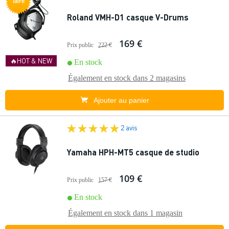
laire
Roland VMH-D1 casque V-Drums
169 €
Prix public
222 €
🔥HOT & NEW
En stock
Également en stock dans
2 magasins
Ajouter au panier
2 avis
Yamaha HPH-MT5 casque de studio
109 €
Prix public
157 €
En stock
Également en stock dans
1 magasin