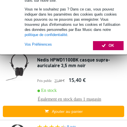
trafic sur notre site.
119 €
Prix public
157 €
Vous ne le souhaitez pas ? Dans ce cas, vous pouvez
indiquer dans les paramètres des cookies quels cookies
En stock
nous pouvons ou ne pouvons pas enregistrer. Vous
trouverez plus d'informations sur les cookies et l'utilisation
Également en stock dans
1 magasin
des données personnelles par Bax Music dans notre
politique de confidentialité
.
Ajouter au panier
Vos Préférences
OK
Nedis HPWD1100BK casque supra-
auriculaire 3,5 mm noir
15,40 €
Prix public
21,60 €
En stock
Également en stock dans
1 magasin
Ajouter au panier
9 avis