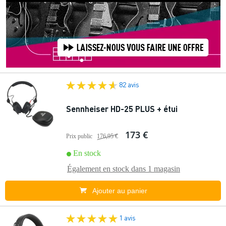
82 avis
Sennheiser HD-25 PLUS + étui
173 €
Prix public
176,95 €
En stock
Également en stock dans
1 magasin
Ajouter au panier
1 avis