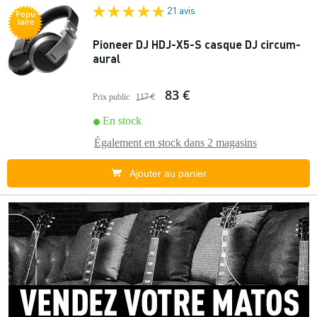
21 avis
Popu
laire
Pioneer DJ HDJ-X5-S casque DJ circum-
aural
83 €
Prix public
117 €
En stock
Également en stock dans
2 magasins
Ajouter au panier