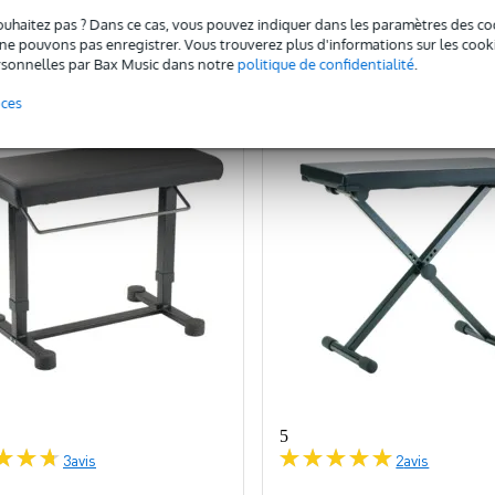
ouhaitez pas ? Dans ce cas, vous pouvez indiquer dans les paramètres des co
omparer
Comparer
e pouvons pas enregistrer. Vous trouverez plus d'informations sur les cookies
sonnelles par Bax Music dans notre
politique de confidentialité
.
nces
5
3
avis
2
avis