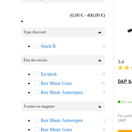
(0,00 € - 400,00 €)
Type d'accord
Stock B
2
État des stocks
3.4
En stock
13
DAP b
Bax Music Goes
11
Bax Music Antwerpen
3
En st
À tester en magasin
Prix publi
Bax Music Antwerpen
102 €
3
Bax Music Goes
3