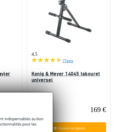
4.5
17
avis
avier
Konig & Meyer 14045 tabouret
universel
En stock
52 €
169 €
Prix public
212 €
sont indispensables au bon
ctionnalités pour les
Ajouter au panier