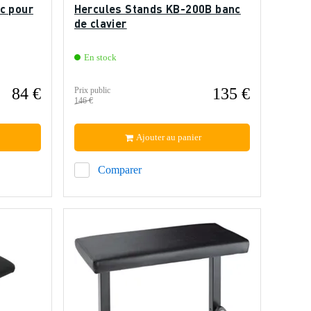
c pour
Hercules Stands KB-200B banc
de clavier
En stock
84 €
135 €
Prix public
146 €
Ajouter au panier
Comparer