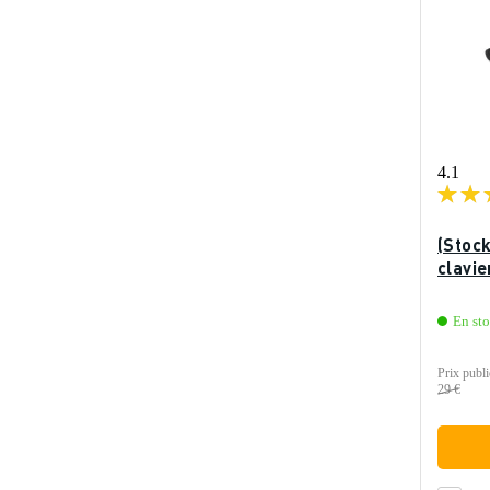
4.1
(Stoc
clavie
En st
Prix publi
29 €