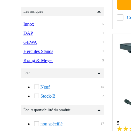
Les marques
C
Innox
5
DAP
1
GEWA
1
Hercules Stands
1
Konig & Meyer
9
État
Neuf
15
Stock-B
2
Éco-responsabilité du produit
5
non spécifié
17