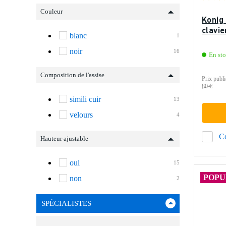
Couleur
Konig
clavie
blanc
1
noir
16
En st
Composition de l'assise
Prix publi
80 €
simili cuir
13
velours
4
C
Hauteur ajustable
oui
15
POPU
non
2
SPÉCIALISTES