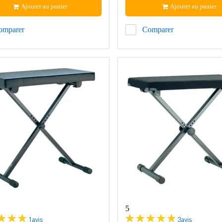
Ajouter au panier
Ajouter au panier
omparer
Comparer
5
1
avis
3
avis