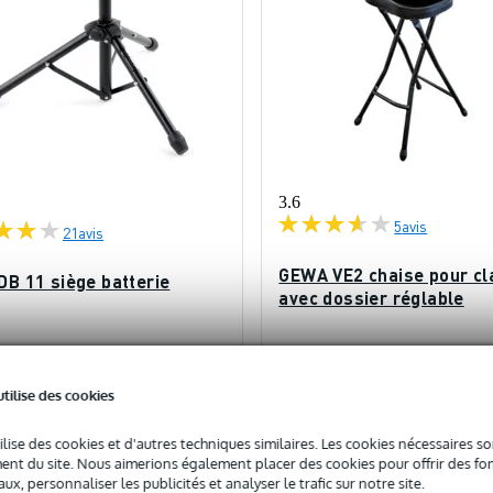
3.6
5
avis
21
avis
GEWA VE2 chaise pour cl
DB 11 siège batterie
avec dossier réglable
En stock
ock
utilise des cookies
Prix public
77 €
ilise des cookies et d'autres techniques similaires. Les cookies nécessaires 
nt du site. Nous aimerions également placer des cookies pour offrir des fon
Ajouter au panier
Ajouter au panier
ux, personnaliser les publicités et analyser le trafic sur notre site.