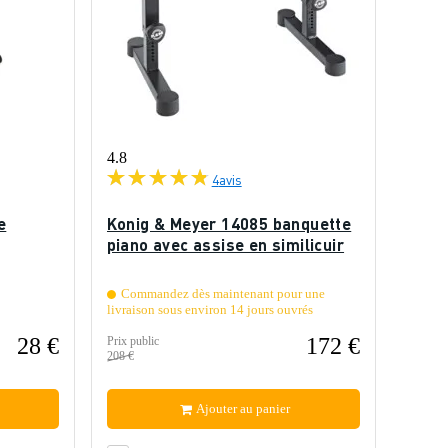
4.8
4
avis
e
Konig & Meyer 14085 banquette
piano avec assise en similicuir
Commandez dès maintenant pour une
livraison sous environ 14 jours ouvrés
28 €
172 €
Prix public
208 €
Ajouter au panier