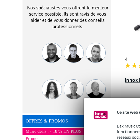
Nos spécialistes vous offrent le meilleur
service possible. Ils sont ravis de vous
aider et de vous donner des conseils
professionnels.
4
Innox 
En st
Ce site web 
35 €
OFFRES & PROMOS
Bax Music ut
fonctionneme
Music deals : - 10 % EN PLUS
réseaux socia
Promo