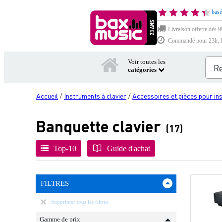
basé
Livraison offerte dès 9
Commandé pour 23h, li
Voir toutes les
catégories
Accueil
Instruments à clavier
Accessoires et pièces pour in
/
/
Banquette clavier
(17)
Top-10
Guide d'achat
FILTRES
Supprimer tous les filtres
Gamme de prix