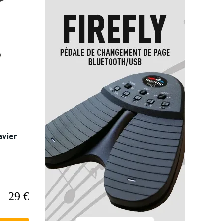
avier
29 €