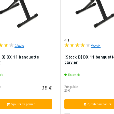
4.1
96
avis
96
avis
k B) DX 11 banquette
(Stock B) DX 11 banquett
r
clavier
ock
En stock
28 €
c
Prix public
29 €
Ajouter au panier
Ajouter au panier