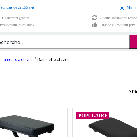
 sur plus de 22 355 avis
Mon 
9 € / Retours gratuits
30 jours satisfait ou remb
vré demain (si en stock)
Garantie du meilleur prix
struments à clavier
Banquette clavier
/
Affi
POPULAIRE