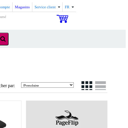
compte
Magasins
Service client
FR
oursé
cher par: