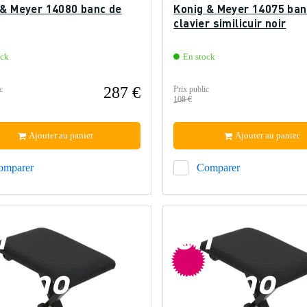
 & Meyer 14080 banc de
Konig & Meyer 14075 ban
clavier similicuir noir
ock
En stock
287 €
c
Prix public
108 €
Ajouter au panier
Ajouter au panier
omparer
Comparer
n
en
romo
promo