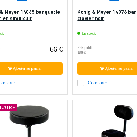
 & Meyer 14065 banquette
Konig & Meyer 14076 ban
r en similicuir
clavier noir
ock
En stock
66 €
c
Prix public
108 €
Ajouter au panier
Ajouter au panier
omparer
Comparer
LAIRE