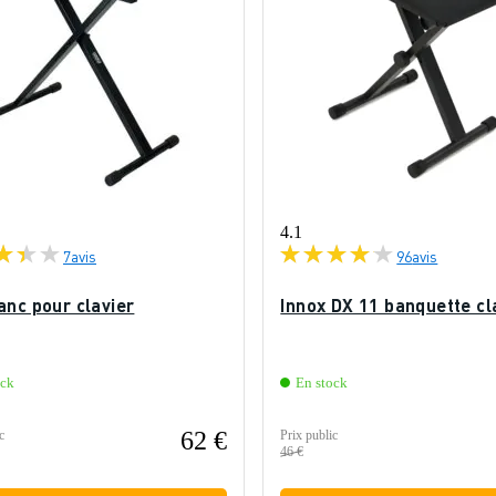
4.1
7
avis
96
avis
anc pour clavier
Innox DX 11 banquette cl
ock
En stock
62 €
c
Prix public
46 €