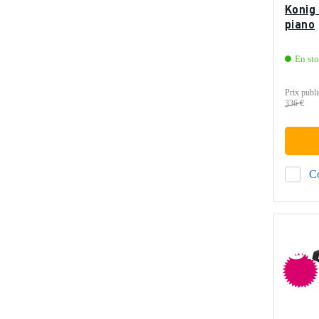
Konig
piano
En st
Prix publi
336 €
C
e
p