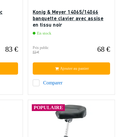
c
Konig & Meyer 14065/14066
banquette clavier avec assise
en tissu noir
En stock
83 €
68 €
Prix public
83 €
Ajouter au panier
Comparer
POPULAIRE