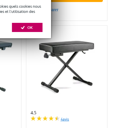
okies quels cookies nous
Comparer
 et l'utilisation des
OK
4.5
4
avis