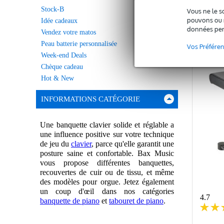
Stock-B
Vous ne le s
C
pouvons ou n
Idée cadeaux
données per
Vendez votre matos
Peau batterie personnalisée
Vos Préfére
Week-end Deals
Chèque cadeau
Hot & New
INFORMATIONS CATÉGORIE
Une banquette clavier solide et réglable a
une influence positive sur votre technique
de jeu du
clavier
, parce qu'elle garantit une
posture saine et confortable. Bax Music
vous propose différentes banquettes,
recouvertes de cuir ou de tissu, et même
des modèles pour orgue. Jetez également
un coup d'œil dans nos catégories
4.7
banquette de piano
et
tabouret de piano
.