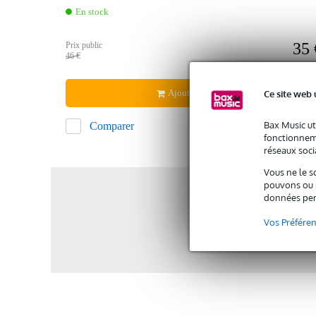
En stock
35 
Prix public
46 €
Ajouter au panier
Ce site web 
Bax Music ut
Comparer
fonctionneme
réseaux socia
Vous ne le s
pouvons ou n
données per
Vos Préfére