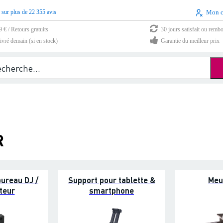
 sur plus de 22 355 avis
Mon 
9 € / Retours gratuits
30 jours satisfait ou remb
vré demain (si en stock)
Garantie du meilleur prix
R
ureau DJ /
Support pour tablette &
Meu
teur
smartphone