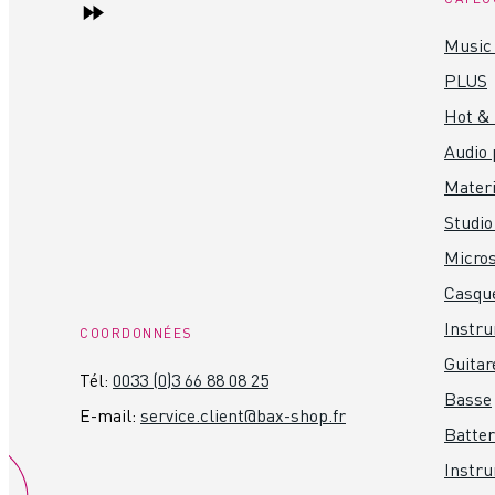
Music 
PLUS
Hot &
Audio 
Materi
Studio
Micro
Casque
Instr
COORDONNÉES
Guitar
Tél:
0033 (0)3 66 88 08 25
Basse
E-mail:
service.client@bax-shop.fr
Batter
Instru