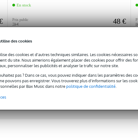
En stock
€
48 €
Prix public
P
78 €
8
Ajouter au panier
utilise des cookies
ilise des cookies et d'autres techniques similaires. Les cookies nécessaires 
Comparer
nt du site. Nous aimerions également placer des cookies pour offrir des fon
ux, personnaliser les publicités et analyser le trafic sur notre site.
ouhaitez pas ? Dans ce cas, vous pouvez indiquer dans les paramètres des co
e pouvons pas enregistrer. Vous trouverez plus d'informations sur les cookies
sonnelles par Bax Music dans notre
politique de confidentialité
.
Besoin d'un conseil ?
nces
Demandez à nos spécialistes !