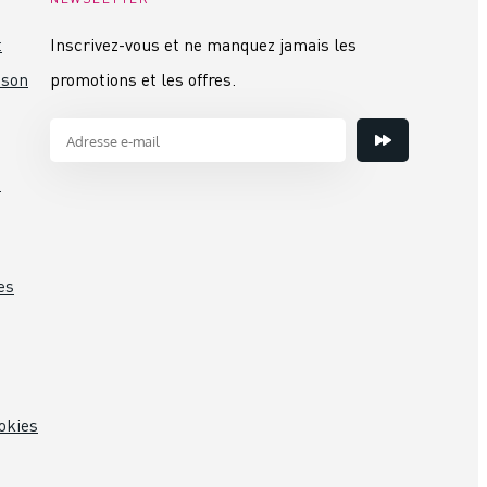
t
Inscrivez-vous et ne manquez jamais les
ison
promotions et les offres.
s
es
okies