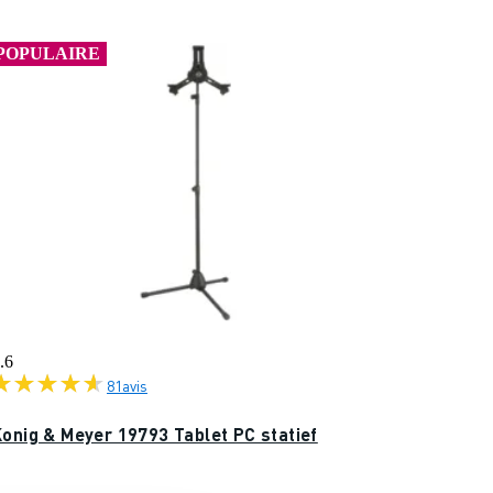
POPULAIRE
.6
81
avis
Konig & Meyer 19793 Tablet PC statief