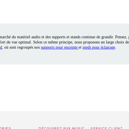
marché du matériel audio et des supports et stands continue de grandir. Pensez,
confort de vue optimal. Selon ce même principe, nous proposons un large choix de
ed
, où sont regroupés nos
supports pour enceinte
et
pieds pour éclairage
.
ORIES
DÉCOUVREZ BAX MUSIC
SERVICE CLIENT