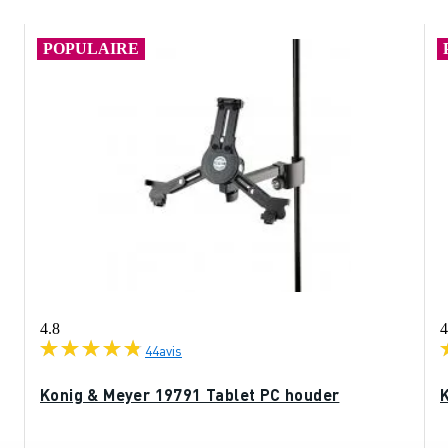
POPULAIRE
4.8
4
44
avis
Konig & Meyer 19791 Tablet PC houder