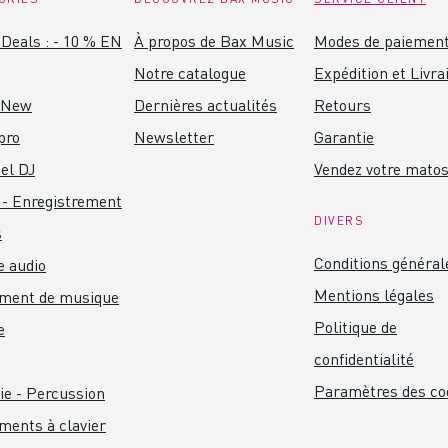
Deals : - 10 % EN
À propos de Bax Music
Modes de paiemen
Notre catalogue
Expédition et Livra
 New
Dernières actualités
Retours
pro
Newsletter
Garantie
el DJ
Vendez votre mato
 - Enregistrement
DIVERS
s
Conditions général
 audio
Mentions légales
ument de musique
Politique de
e
confidentialité
Paramètres des co
ie - Percussion
ments à clavier