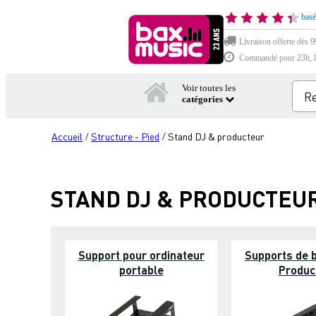
basé
Livraison offerte dès 9
Commandé pour 23h, li
Voir toutes les
catégories
Accueil
Structure - Pied
Stand DJ & producteur
/
/
STAND DJ & PRODUCTEU
Support pour ordinateur
Supports de b
portable
Produc