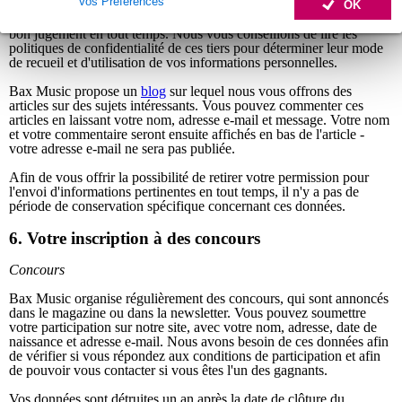
Vos Préférences
Google+ et Trustpilot. Tous les commentaires que vous publiez sur
OK
ces médias font partie du domaine public. Faites donc preuve de
bon jugement en tout temps. Nous vous conseillons de lire les
politiques de confidentialité de ces tiers pour déterminer leur mode
de recueil et d'utilisation de vos informations personnelles.
Bax Music propose un
blog
sur lequel nous vous offrons des
articles sur des sujets intéressants. Vous pouvez commenter ces
articles en laissant votre nom, adresse e-mail et message. Votre nom
et votre commentaire seront ensuite affichés en bas de l'article -
votre adresse e-mail ne sera pas publiée.
Afin de vous offrir la possibilité de retirer votre permission pour
l'envoi d'informations pertinentes en tout temps, il n'y a pas de
période de conservation spécifique concernant ces données.
6. Votre inscription à des concours
Concours
Bax Music organise régulièrement des concours, qui sont annoncés
dans le magazine ou dans la newsletter. Vous pouvez soumettre
votre participation sur notre site, avec votre nom, adresse, date de
naissance et adresse e-mail. Nous avons besoin de ces données afin
de vérifier si vous répondez aux conditions de participation et afin
de pouvoir vous contacter si vous êtes l'un des gagnants.
Vos données sont détruites un an après la date de clôture du