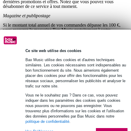
dernières promotions et offres. Notez que vous pouvez vous
désabonner de ce service à tout moment.
Magazine et publipostage
Si le montant total annuel de vos commandes dépasse les 100 €,
vous recevrez le magazine Bax Music gratuitement à votre
domicile. Vous pouvez vous désinscrire du magazine à tout moment
via
Se désabonner du magazine
.
Publicités en ligne
Ce site web utilise des cookies
Bax Music utilise des cookies pour vous fournir une expérience
Bax Music utilise des cookies et d'autres techniques
utilisateur optimale et adaptée à vos préférences personnelles. Ceci
similaires. Les cookies nécessaires sont indispensables au
est possible parce que les cookies nous permettent d'analyser votre
bon fonctionnement du site. Nous aimerions également
navigation. Pour en savoir plus, consultez
notre politique de
placer des cookies pour offrir des fonctionnalités pour les
cookies
.
réseaux sociaux, personnaliser les publicités et analyser le
Réseaux sociaux et communauté
trafic sur notre site.
Vous voulez partager vos expériences avec nos produits ou services
Vous ne le souhaitez pas ? Dans ce cas, vous pouvez
? Ou vous avez tout simplement une question à laquelle vous
indiquer dans les paramètres des cookies quels cookies
cherchez une réponse ? Vous êtes à la recherche de renseignements
nous pouvons ou ne pouvons pas enregistrer. Vous
spécifiques ou vous souhaitez entrer en contact avec d'autres
trouverez plus d'informations sur les cookies et l'utilisation
visiteurs et utilisateurs ? Alors, vous pouvez utiliser les réseaux
des données personnelles par Bax Music dans notre
sociaux sur lesquels Bax Music est présent.
politique de confidentialité
.
Bax Music est actif sur Facebook, Twitter, YouTube, Instagram,