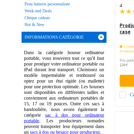
Peau batterie personnalisée
4
Week-end Deals
Chèque cadeau
Prodju
Hot & New
case
INFORMATIONS CATÉGORIE
Comma
livraiso
Dans la catégorie housse ordinateur
portable, vous trouverez tout ce qu'il faut
Prix publi
pour protéger votre ordinateur portable ou
159 €
iPad durant leur transport. Choisissez un
modèle imperméable et rembourré ou
optez pour un étui rigide (ou mallette)
pour une protection optimale. Les housses
sont disponibles en différentes tailles et
C
conviennent aux ordinateurs portables de
15, 17 ou 19 pouces. Outre ces sacs à
bandoulière, nous avons également la
catégorie
sac à dos pour ordinateur
portable
. Les producteurs nomades
peuvent transporter leur équipement dans
un
sacs à dos ou besace pour producteur
.