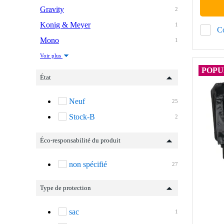
Gravity
2
Konig & Meyer
1
C
Mono
1
Voir plus
POPU
État
Neuf
25
Stock-B
2
Éco-responsabilité du produit
non spécifié
27
Type de protection
sac
1