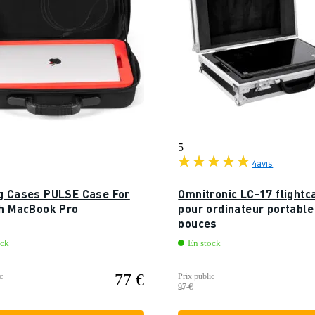
5
4
avis
g Cases PULSE Case For
Omnitronic LC-17 flightc
ch MacBook Pro
pour ordinateur portable
pouces
ock
En stock
77 €
c
Prix public
97 €