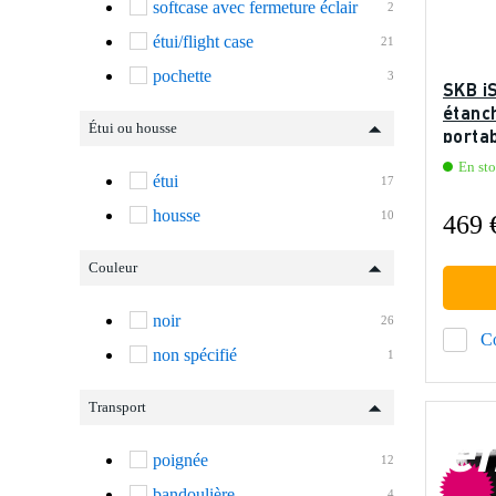
softcase avec fermeture éclair
2
étui/flight case
21
pochette
3
SKB iS
étanc
Étui ou housse
portab
En st
étui
17
housse
10
469 
Couleur
noir
26
C
non spécifié
1
Transport
e
poignée
12
bandoulière
4