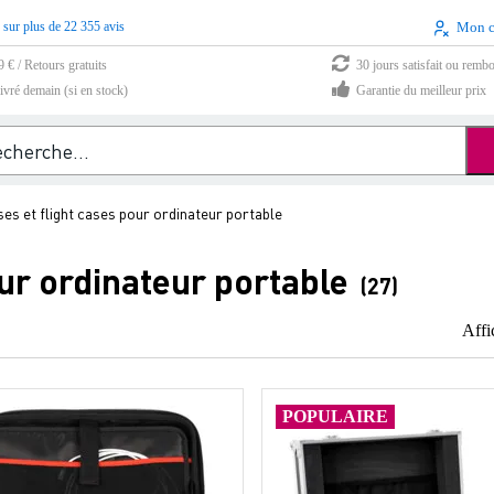
 sur plus de 22 355 avis
Mon 
9 € / Retours gratuits
30 jours satisfait ou remb
vré demain (si en stock)
Garantie du meilleur prix
es et flight cases pour ordinateur portable
ur ordinateur portable
(27)
Affi
POPULAIRE