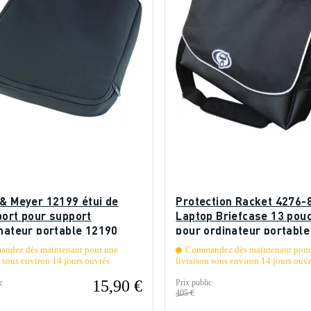
 & Meyer 12199 étui de
Protection Racket 4276-
port pour support
Laptop Briefcase 13 pou
inateur portable 12190
pour ordinateur portable
ndez dès maintenant pour une
Commandez dès maintenant pour
n sous environ 14 jours ouvrés
livraison sous environ 14 jours ouv
15,90 €
c
Prix public
405 €