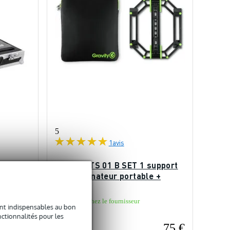
5
1
avis
ase
Gravity LTS 01 B SET 1 support
 15
pour ordinateur portable +
pochette
En stock chez le fournisseur
sont indispensables au bon
ctionnalités pour les
82 €
75 €
Prix public