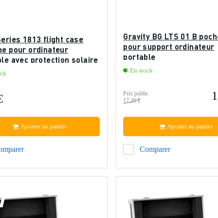
Gravity BG LTS 01 B poch
eries 1813 flight case
pour support ordinateur
he pour ordinateur
portable
le avec protection solaire
En stock
ock
1
Prix public
€
17,20 €
Ajouter au panier
Ajouter au panier
omparer
Comparer
n