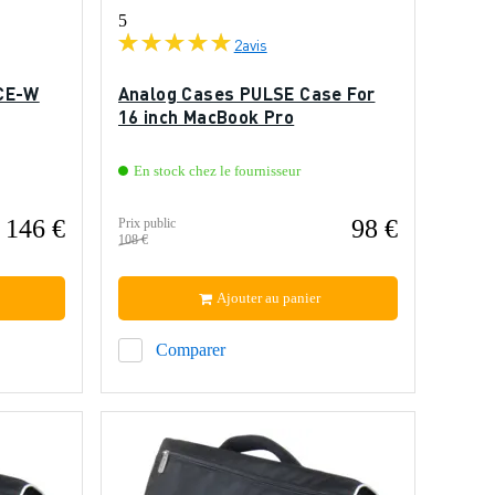
5
2
avis
ICE-W
Analog Cases PULSE Case For
16 inch MacBook Pro
En stock chez le fournisseur
146 €
98 €
Prix public
108 €
Ajouter au panier
Comparer