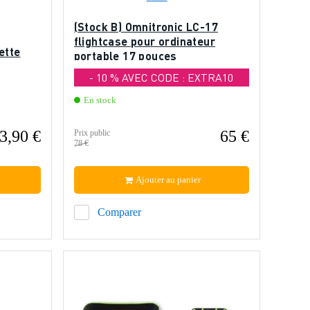
(Stock B) Omnitronic LC-17
flightcase pour ordinateur
ette
portable 17 pouces
- 10 % AVEC CODE : EXTRA10
En stock
3,90 €
65 €
Prix public
78 €
Ajouter au panier
Comparer