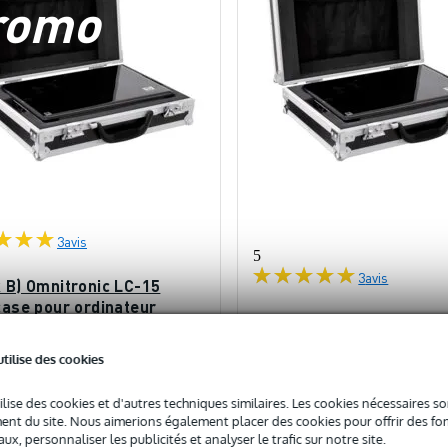
romo
3
avis
5
3
avis
k B) Omnitronic LC-15
case pour ordinateur
Omnitronic LC-15 flightc
ble 15 pouces
pour ordinateur portable
0 % AVEC CODE : EXTRA10
utilise des cookies
pouces
ock
En stock chez le fournisseur
ilise des cookies et d'autres techniques similaires. Les cookies nécessaires 
nt du site. Nous aimerions également placer des cookies pour offrir des fon
ux, personnaliser les publicités et analyser le trafic sur notre site.
64 €
c
Prix public