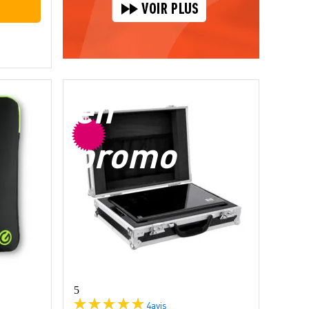
en
promo
5
4
avis