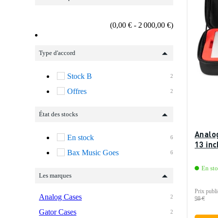
(0,00 € - 2 000,00 €)
Type d'accord
Stock B
2
Offres
2
État des stocks
Analo
En stock
6
13 in
Bax Music Goes
6
En st
Les marques
Prix publi
Analog Cases
2
98 €
Gator Cases
2