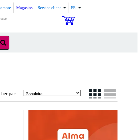
compte
Magasins
Service client
FR
oursé
cher par: