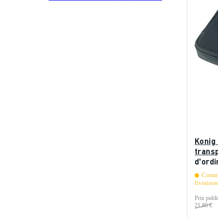
Konig
trans
d'ord
Comma
livraiso
Prix publi
21,80 €