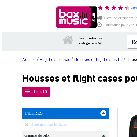
basé
Livraison offerte dès 9
Commandé pour 23h, li
Voir toutes les
catégories
Accueil
Flight case - Sac
Housses et flight cases DJ
Houss
/
/
/
Housses et flight cases po
Top-10
FILTRES
Supprimer tous les filtres
Gamme de prix