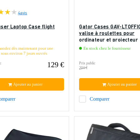
4
avis
ser Laptop Case flight
Gator Cases GAV-LTOFF
valise à roulettes pour
ordinateur et projecteur
ndez dès maintenant pour une
En stock chez le fournisseur
n sous environ 7 jours ouvrés
129 €
c
Prix public
204 €
Ajouter au panier
Ajouter au panier
omparer
Comparer