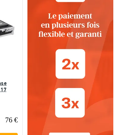
ase
 17
76 €