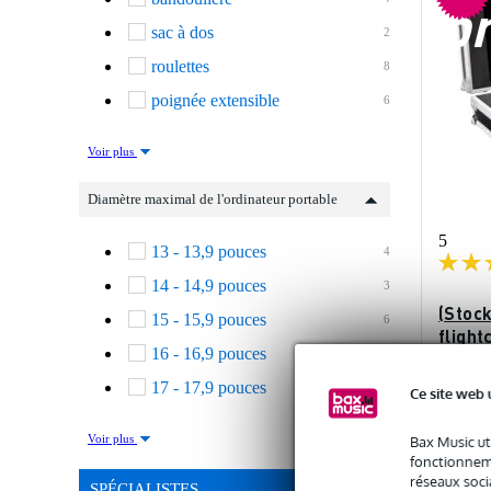
p
sac à dos
2
roulettes
8
poignée extensible
6
Voir plus
Diamètre maximal de l'ordinateur portable
5
13 - 13,9 pouces
4
14 - 14,9 pouces
3
(Stoc
15 - 15,9 pouces
6
flight
16 - 16,9 pouces
3
porta
17 - 17,9 pouces
6
- 1
Ce site web 
En st
Voir plus
Bax Music ut
fonctionneme
réseaux socia
Prix publi
SPÉCIALISTES