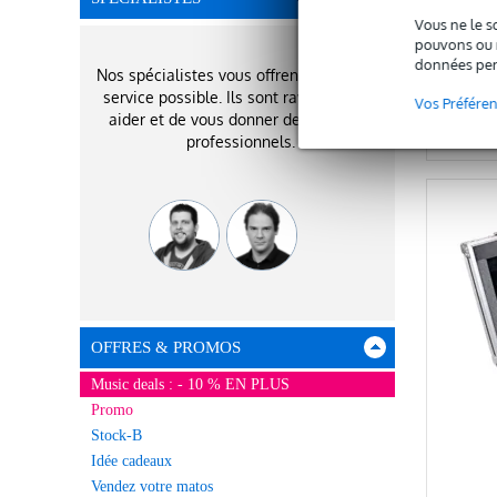
77 €
Vous ne le s
pouvons ou n
données per
Nos spécialistes vous offrent le meilleur
service possible. Ils sont ravis de vous
Vos Préfére
C
aider et de vous donner des conseils
professionnels.
OFFRES & PROMOS
Music deals : - 10 % EN PLUS
Promo
Stock-B
Idée cadeaux
Vendez votre matos