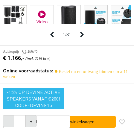
Video
1
/
81
Adviesprijs
€ 1.166,40
€ 1.166,-
(incl. 21% btw)
Online voorraadstatus:
Bestel nu en ontvang binnen circa 11
weken
-15% OP DEVINE ACTIVE
SPEAKERS VANAF €200!
CODE: DEVINE15
In winkelwagen