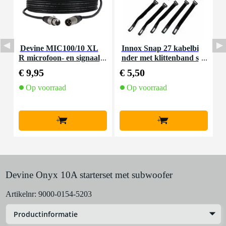
Devine MIC100/10 XL
Innox Snap 27 kabelbi
I
R microfoon- en signaal
nder met klittenband s
kabel 10 meter
mal zwart (10 stuks)
€ 9,95
€ 5,50
€
Op voorraad
Op voorraad
+
+
Devine Onyx 10A starterset met subwoofer
Artikelnr:
9000-0154-5203
Productinformatie