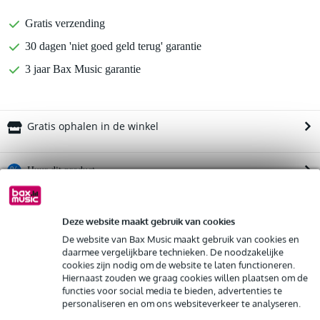
Gratis verzending
30 dagen 'niet goed geld terug' garantie
3 jaar Bax Music garantie
Gratis ophalen in de winkel
%
Huur dit product
Productinformatie
Huur dit product al vanaf 83 euro per maand
Deze website maakt gebruik van cookies
Huur meerdere producten tegelijk: min. € 300,- en max.
Bekijk alle productspecificaties
De website van Bax Music maakt gebruik van cookies en
€ 2.500,-
Gratis
daarmee vergelijkbare technieken. De noodzakelijke
thuisbezorgd of op te halen in de winkel
Bekijk ook eens (4)
cookies zijn nodig om de website te laten functioneren.
Al na 4 maanden maandelijks opzegbaar
Hiernaast zouden we graag cookies willen plaatsen om de
De mogelijkheid om je product(en) met korting te kopen
functies voor social media te bieden, advertenties te
Snelle vervanging door Bax Music bij een defect
personaliseren en om ons websiteverkeer te analyseren.