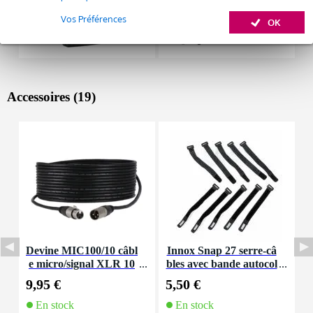
Vos Préférences
OK
Accessoires (19)
Devine MIC100/10 câbl
Innox Snap 27 serre-câ
I
e micro/signal XLR 10
bles avec bande autocol
e
m
lante
9,95 €
5,50 €
1
En stock
En stock