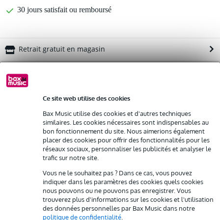
30 jours satisfait ou remboursé
Retrait gratuit en magasin
%
Louez ce produit
Ce site web utilise des cookies
Informations
Louez ce produit à partir de 83 € par mois
Bax Music utilise des cookies et d'autres techniques
Location de plusieurs produits à la fois : min. 300 € et max.
similaires. Les cookies nécessaires sont indispensables au
Afficher toutes les caractéristiques du produit
2 500 €
bon fonctionnement du site. Nous aimerions également
gratuite
Livraison à domicile
placer des cookies pour offrir des fonctionnalités pour les
Résiliation possible du contrat après 4 mois
réseaux sociaux, personnaliser les publicités et analyser le
Autres variantes (8)
Possibilité d'acheter votre/vos produit(s) à un tarif réduit
trafic sur notre site.
Remplacement rapide par Bax Music en cas de défectuosité
Vous ne le souhaitez pas ? Dans ce cas, vous pouvez
indiquer dans les paramètres des cookies quels cookies
nous pouvons ou ne pouvons pas enregistrer. Vous
Louez ce produit
trouverez plus d'informations sur les cookies et l'utilisation
des données personnelles par Bax Music dans notre
politique de confidentialité
.