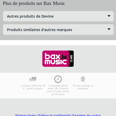
Plus de produits sur Bax Music
Autres produits de Devine
Produits similaires d'autres marques
Livraison offerte dès 99
Commande passée
30 jours satisfait ou
€ / retours gratuits
avant 23h, livraison
remboursé
sous 2-3 jours ouvrés
(si en stock)
Mentions légales
|
Politique de confidentialité
|
Paramètres des cookies