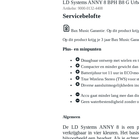
LD Systems ANNY 8 BPH B8 G Urban
Artikelnr:
9000-0132-4408
Servicebelofte
Bax Music Garantie
: Op dit product kri
Op dit product krijg je 3 jaar Bax Music Gara
Plus- en minpunten
Draagbaar ontwerp met wielen en 
Compacter en minder gewicht dan
Batterijduur tot 11 uur in ECO-mo
True Wireless Stereo (TWS) voor s
Diverse aansluitmogelijkheden in
Accu gaat minder lang mee dan di
Geen waterbestendigheid zonder op
Algemeen
De LD Systems ANNY 8 is een prima
verkrijgbaar in vier kleuren. Het bas
bijvoorbeeld een headset. Als je echt