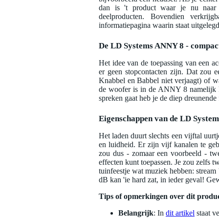
dan is 't product waar je nu naar 
deelproducten. Bovendien verkrijgb
informatiepagina waarin staat uitgeleg
De LD Systems ANNY 8 - compact
Het idee van de toepassing van een acc
er geen stopcontacten zijn. Dat zou ee
Knabbel en Babbel niet verjaagt) of 
de woofer is in de ANNY 8 namelijk kl
spreken gaat heb je de diep dreunende f
Eigenschappen van de LD Syste
Het laden duurt slechts een vijftal uurt
en luidheid. Er zijn vijf kanalen te 
zou dus - zomaar een voorbeeld - twe
effecten kunt toepassen. Je zou zelfs 
tuinfeestje wat muziek hebben: stream 
dB kan 'ie hard zat, in ieder geval! G
Tips of opmerkingen over dit produ
Belangrijk
: In
dit artikel
staat v