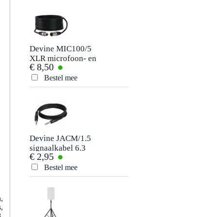
Schrijf zelf een review
Je naam
Er zijn nog geen reviews voor dit product.
Devine MIC100/5
Devine DM58 B
XLR microfoon- en
dynamische
€ 8,50
€ 49,-
signaalkabel 5
zangmicrofoon
Je beoordeling
meter
Bestel mee
Bestel mee
Je ervaring
Devine JACM/1.5
Konig & Meyer
signaalkabel 6.3
21454
€ 2,95
€ 68,-
mm TS mono jack-
luidsprekerstatief
jack 1.5 meter
Bestel mee
Bestel mee
Verstuur
,
,
,