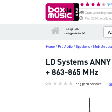
op b
Gratis verzending vana
Voor 23:00 besteld, mo
Bekijk alle
categorieën
Home
Pro Audio
Speakers
Mobiele acc
/
/
/
LD Systems ANNY 
+ 863-865 MHz
0
nog geen reviews
s