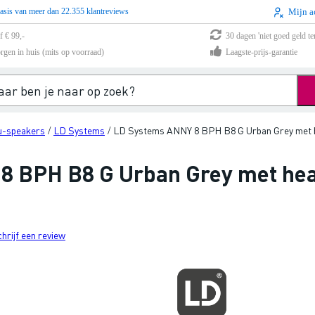
asis van meer dan 22.355 klantreviews
Mijn a
f € 99,-
30 dagen 'niet goed geld te
rgen in huis (mits op voorraad)
Laagste-prijs-garantie
u-speakers
LD Systems
LD Systems ANNY 8 BPH B8 G Urban Grey met 
/
/
8 BPH B8 G Urban Grey met he
chrijf een review