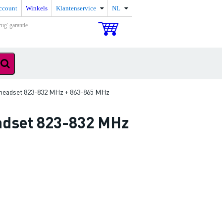
ccount
Winkels
Klantenservice
NL
rug' garantie
headset 823-832 MHz + 863-865 MHz
adset 823-832 MHz