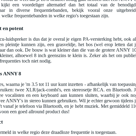
kijkt een voordeliger alternatief dan het totaal van de benodigd
aar in diverse frequentiebanden, bekijk vooral onze uitgebreid
d welke frequentiebanden in welke regio's toegestaan zijn.
 en potent
u-luidspreker is dus dat je overal je eigen PA-versterking hebt, ook al
n pleintje kunnen zijn, een grasveldje, het bos (wel erop letten dat j
waar dan ook. De bouw is wat kleiner dan die van de grotere ANNY 10
einer, alhoewel 8 inch geenszins te klein is. Zeker als het om publie
requenties toch niet nodig.
ms ANNY 8
jes, waarna je 'm 3.5 tot 11 uur kunt inzetten - afhankelijk van toepassin
gebruiken: twee XLR/jack-combi's, een stereosetje RCA. en Bluetooth. J
e vocalisten en een keyboard aan kunnen sluiten, waarbij je ook no
twee ANNY's in stereo kunnen gebruiken. Wil je echter gewoon tijdens j
't vanaf je telefoon via Bluetooth, en je hebt muziek. Met gemiddeld 11
ewoon een goed allround product dus!
ct
ermeld in welke regio deze draadloze frequentie is toegestaan.