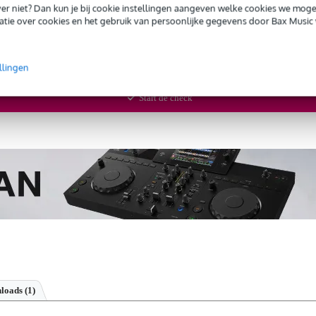
ug' garantie
Laagste-prijs-garantie
iever niet? Dan kun je bij cookie instellingen aangeven welke cookies we mog
Grati
tie over cookies en het gebruik van persoonlijke gegevens door Bax Music 
of de
LD Systems ANNY 8 BPH B8 G Urban Grey met headset 82
llingen
5 MHz
bij je past? Doe de check.
Start de check
loads (1)