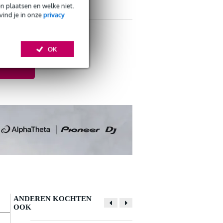
en plaatsen en welke niet.
s CO2-neutrale verzending
vind je in onze
privacy
3-832 MHz
OK
ANDEREN KOCHTEN
OOK