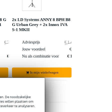
8 G
2x LD Systems ANNY 8 BPH B8
1
G Urban Grey + 2x Innox IVA
S-1 MKII
€ 708,95
Adviesprijs
€ 1.417,90
€ 2,95
Jouw voordeel
€ 62,90
€ 706,-
Nu als combinatie voor
€ 1.355,-
In mijn winkelwagen
en. De noodzakelijke
ies willen plaatsen om
teverkeer te analyseren.
s retourneren