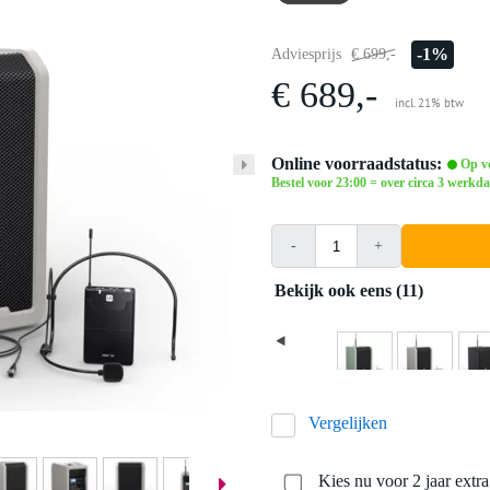
-1%
Adviesprijs
€ 699,-
€ 689,-
incl. 21% btw
Online voorraadstatus:
Op vo
Bestel voor 23:00 = over circa 3 werkda
-
+
Bekijk ook eens (11)
Vergelijken
Kies nu voor 2 jaar extr