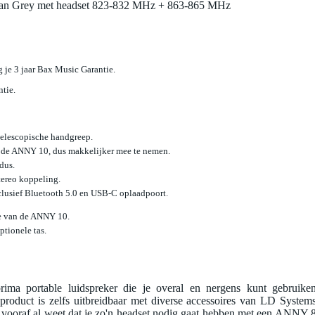
 Grey met headset 823-832 MHz + 863-865 MHz
jg je 3 jaar Bax Music Garantie.
ntie.
telescopische handgreep.
 de ANNY 10, dus makkelijker mee te nemen.
dus.
tereo koppeling.
clusief Bluetooth 5.0 en USB-C oplaadpoort.
e van de ANNY 10.
tionele tas.
 portable luidspreker die je overal en nergens kunt gebruiken
isproduct is zelfs uitbreidbaar met diverse accessoires van LD Systems
er vooraf al weet dat je zo'n headset nodig gaat hebben met een ANNY 8