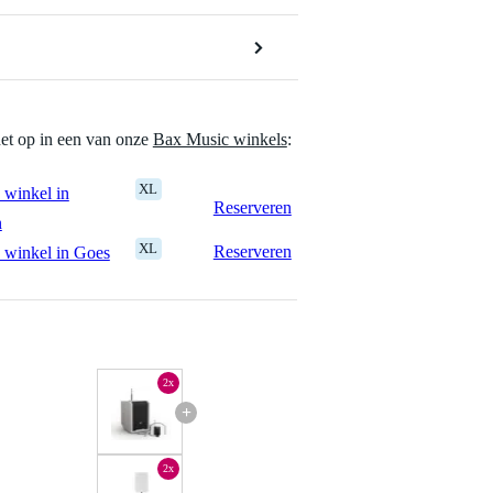
het op in een van onze
Bax Music winkels
:
XL
 winkel in
Reserveren
n
XL
Reserveren
 winkel in Goes
2x
+
2x