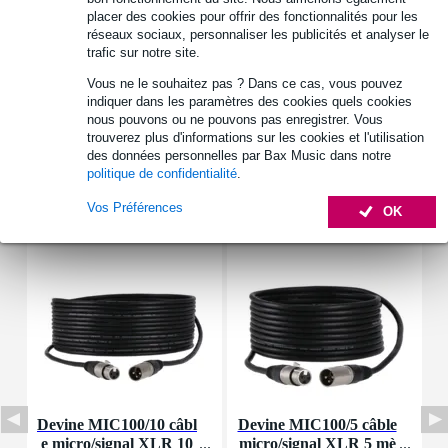
puissance à 4 Ω : 2 x 200 W
placer des cookies pour offrir des fonctionnalités pour les
réseaux sociaux, personnaliser les publicités et analyser le
Afficher toutes les caractéristiques du produit
trafic sur notre site.
Autres variantes (3)
Vous ne le souhaitez pas ? Dans ce cas, vous pouvez
indiquer dans les paramètres des cookies quels cookies
nous pouvons ou ne pouvons pas enregistrer. Vous
trouverez plus d'informations sur les cookies et l'utilisation
des données personnelles par Bax Music dans notre
politique de confidentialité
.
Accessoires (25)
Vos Préférences
OK
Devine MIC100/10 câbl
Devine MIC100/5 câble
D
e micro/signal XLR 10
micro/signal XLR 5 mè
l