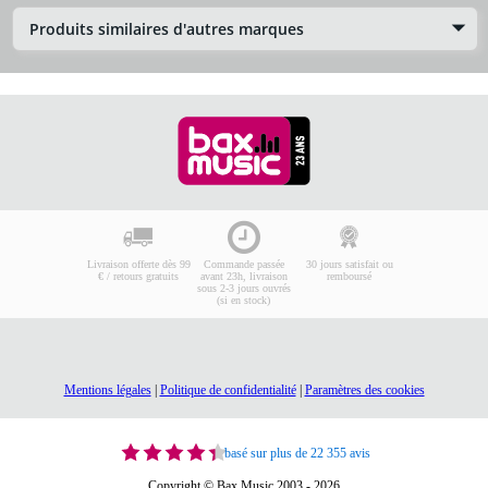
Produits similaires d'autres marques
Livraison offerte dès 99
Commande passée
30 jours satisfait ou
€ / retours gratuits
avant 23h, livraison
remboursé
sous 2-3 jours ouvrés
(si en stock)
Mentions légales
|
Politique de confidentialité
|
Paramètres des cookies
basé sur plus de 22 355 avis
Copyright © Bax Music 2003 - 2026