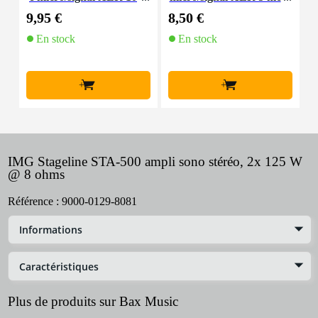
m
tres
9,95 €
8,50 €
4
En stock
En stock
+
+
IMG Stageline STA-500 ampli sono stéréo, 2x 125 W
@ 8 ohms
Référence :
9000-0129-8081
Informations
Caractéristiques
Plus de produits sur Bax Music