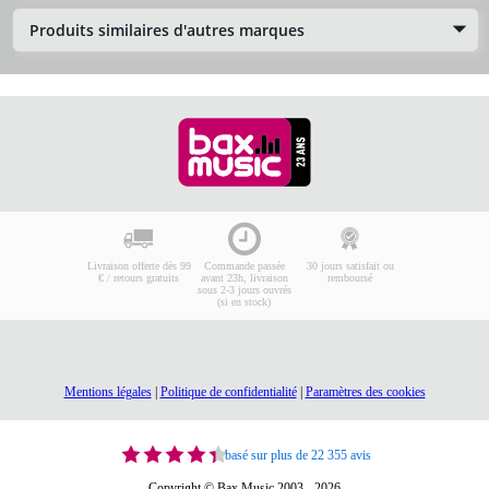
Produits similaires d'autres marques
Livraison offerte dès 99
Commande passée
30 jours satisfait ou
€ / retours gratuits
avant 23h, livraison
remboursé
sous 2-3 jours ouvrés
(si en stock)
Mentions légales
|
Politique de confidentialité
|
Paramètres des cookies
basé sur plus de 22 355 avis
Copyright © Bax Music 2003 - 2026