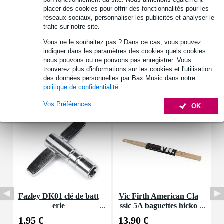
Afficher toutes les caractéristiques du produit
placer des cookies pour offrir des fonctionnalités pour les
réseaux sociaux, personnaliser les publicités et analyser le
Autres variantes (4)
trafic sur notre site.
Vous ne le souhaitez pas ? Dans ce cas, vous pouvez
indiquer dans les paramètres des cookies quels cookies
nous pouvons ou ne pouvons pas enregistrer. Vous
trouverez plus d'informations sur les cookies et l'utilisation
des données personnelles par Bax Music dans notre
Accessoires (7)
politique de confidentialité
.
Vos Préférences
OK
Fazley DK01 clé de batt
Vic Firth American Cla
R
erie
ssic 5A baguettes hicko
a
ry avec olive en bois
4
1,95 €
13,90 €
1