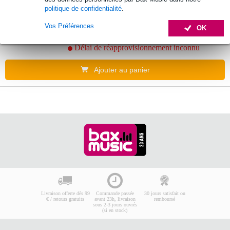
LR Baggs Align Series Active DI
politique de confidentialité
.
Vos Préférences
259 €
OK
Prix public
268 €
Délai de réapprovisionnement inconnu
Ajouter au panier
Livraison offerte dès 99
Commande passée
30 jours satisfait ou
€ / retours gratuits
avant 23h, livraison
remboursé
sous 2-3 jours ouvrés
(si en stock)