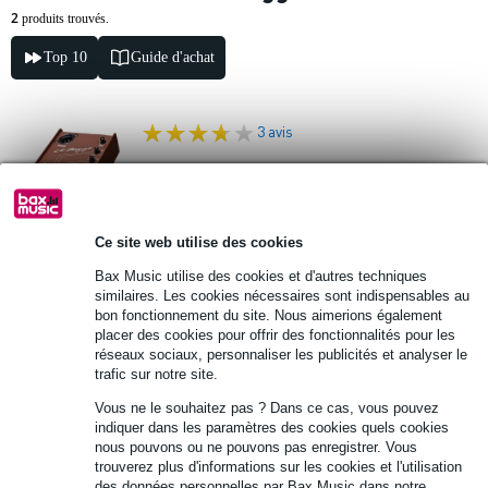
2
produits trouvés.
Top 10
Guide d'achat
3 avis
LR Baggs Para DI & préampli pour guitare
acoustique
Ce site web utilise des cookies
269 €
Prix public
321 €
Bax Music utilise des cookies et d'autres techniques
similaires. Les cookies nécessaires sont indispensables au
En stock
bon fonctionnement du site. Nous aimerions également
Également en stock dans
1 magasin
placer des cookies pour offrir des fonctionnalités pour les
réseaux sociaux, personnaliser les publicités et analyser le
trafic sur notre site.
Ajouter au panier
Vous ne le souhaitez pas ? Dans ce cas, vous pouvez
indiquer dans les paramètres des cookies quels cookies
1 avis
nous pouvons ou ne pouvons pas enregistrer. Vous
trouverez plus d'informations sur les cookies et l'utilisation
des données personnelles par Bax Music dans notre