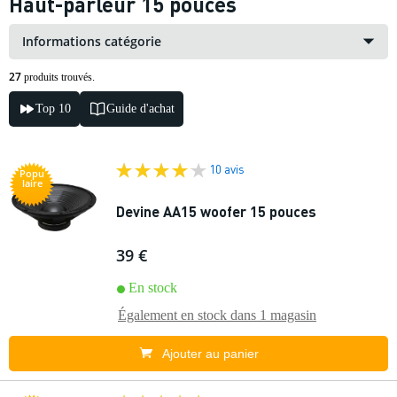
Haut-parleur 15 pouces
Informations catégorie
27
produits trouvés.
Top 10
Guide d'achat
10 avis
Popu
laire
Devine AA15 woofer 15 pouces
39 €
En stock
Également en stock dans
1 magasin
Ajouter au panier