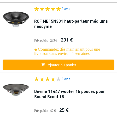
1 avis
RCF MB15N301 haut-parleur médiums
néodyme
291 €
Prix public
333 €
Commandez dès maintenant pour une
livraison dans environ 4 semaines
Ajouter au panier
1 avis
Devine 11447 woofer 15 pouces pour
Sound Scout 15
25 €
Prix public
40 €