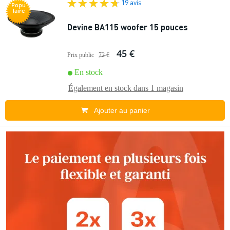
19 avis
Popu
laire
Devine BA115 woofer 15 pouces
45 €
Prix public
72 €
En stock
Également en stock dans
1 magasin
Ajouter au panier