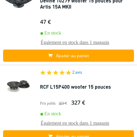
Devine 10279 woofer 15 pouces pour
Artis 15A MKII
47 €
En stock
Également en stock dans
1 magasin
Ajouter au panier
2 avis
RCF L15P400 woofer 15 pouces
327 €
Prix public
403 €
En stock
Également en stock dans
1 magasin
Ajouter au panier