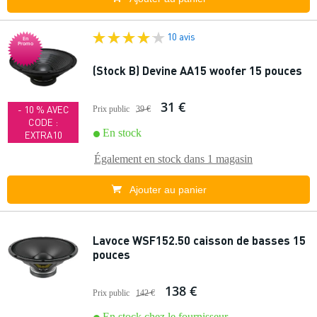
10 avis
En
Promo
(Stock B) Devine AA15 woofer 15 pouces
31 €
- 10 % AVEC
Prix public
39 €
CODE :
En stock
EXTRA10
Également en stock dans
1 magasin
Ajouter au panier
Lavoce WSF152.50 caisson de basses 15
pouces
138 €
Prix public
142 €
En stock chez le fournisseur