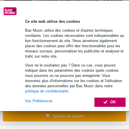
1000W 8 ohms
555 €
Prix public
689 €
Ce site web utilise des cookies
Commandez dès maintenant pour une
Bax Music utilise des cookies et d'autres techniques
livraison sous environ 10 jours ouvrés
similaires. Les cookies nécessaires sont indispensables au
bon fonctionnement du site. Nous aimerions également
placer des cookies pour offrir des fonctionnalités pour les
Ajouter au panier
réseaux sociaux, personnaliser les publicités et analyser le
trafic sur notre site.
Vous ne le souhaitez pas ? Dans ce cas, vous pouvez
18 Sound 15ND930 woofer 15 pouces
indiquer dans les paramètres des cookies quels cookies
500W 8 ohms
nous pouvons ou ne pouvons pas enregistrer. Vous
trouverez plus d'informations sur les cookies et l'utilisation
des données personnelles par Bax Music dans notre
357 €
Prix public
431 €
politique de confidentialité
.
Commandez dès maintenant pour une
Vos Préférences
OK
livraison sous environ 10 jours ouvrés
Ajouter au panier