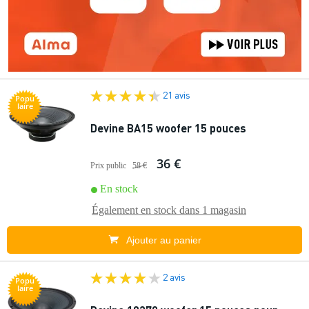
21 avis
Popu
laire
Devine BA15 woofer 15 pouces
36 €
Prix public
58 €
En stock
Également en stock dans
1 magasin
Ajouter au panier
2 avis
Popu
laire