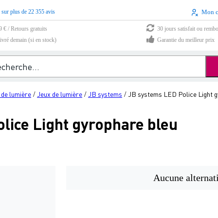
 sur plus de 22 355 avis
Mon 
9 € / Retours gratuits
30 jours satisfait ou remb
vré demain (si en stock)
Garantie du meilleur prix
 de lumière
Jeux de lumière
JB systems
JB systems LED Police Light g
/
/
/
lice Light gyrophare bleu
Aucune alternat