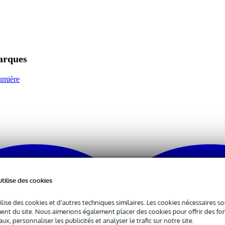
0 gr
7 x 16,1 x 16,0 cm
marques
12 LED par segment
lumière
otentiomètre sur le côté
 aucune pièce mécanique, pas de changement d'ampoule nécessaire
 mur ou une poutre
A
mm
utilise des cookies
ilise des cookies et d'autres techniques similaires. Les cookies nécessaires 
nt du site. Nous aimerions également placer des cookies pour offrir des fon
ux, personnaliser les publicités et analyser le trafic sur notre site.