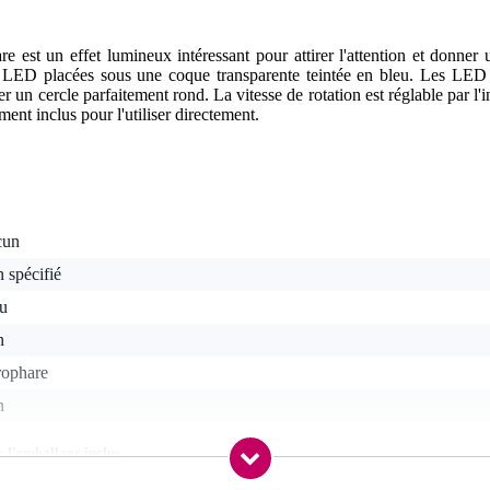
e est un effet lumineux intéressant pour attirer l'attention et donne
 LED placées sous une coque transparente teintée en bleu. Les LED s
n cercle parfaitement rond. La vitesse de rotation est réglable par l'i
ment inclus pour l'utiliser directement.
cun
 spécifié
eu
n
rophare
n
c l'emballage inclus