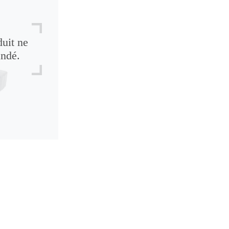
duit ne
andé.