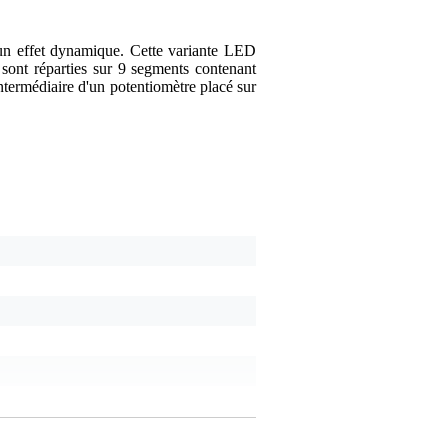
r un effet dynamique. Cette variante LED
fart
2 juin 2024
ont réparties sur 9 segments contenant
ntermédiaire d'un potentiomètre placé sur
5
A écrit ce qui suit à pro
ik ben nu politie
Traduire cet avis en franç