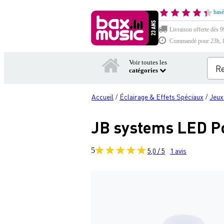
basé
Livraison offerte dès 9
Commandé pour 23h, li
Voir toutes les
catégories
Accueil
Éclairage & Effets Spéciaux
Jeux
/
/
JB systems LED Po
5
5,0 / 5
1
avis