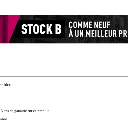
e bleu
 3 ans de garantie sur ce produit.
oduit.