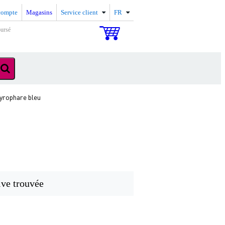
compte
Magasins
Service client
FR
oursé
yrophare bleu
ive trouvée