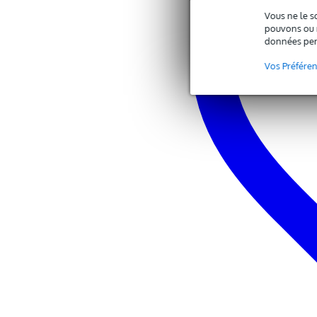
Vous ne le s
pouvons ou n
données per
Vos Préfére