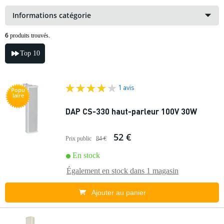
Informations catégorie
6
produits trouvés.
Top 10
1 avis
Popu
laire
DAP CS-330 haut-parleur 100V 30W
52 €
Prix public
84 €
En stock
Également en stock dans
1 magasin
Ajouter au panier