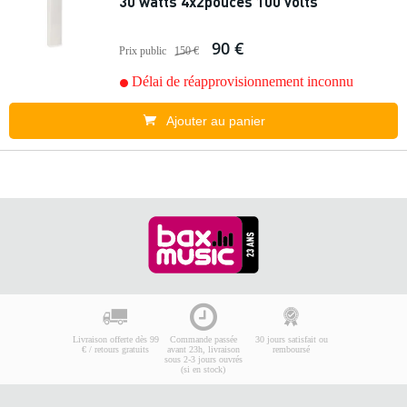
30 watts 4x2pouces 100 volts
90 €
Prix public
150 €
Délai de réapprovisionnement inconnu
Ajouter au panier
Livraison offerte dès 99
Commande passée
30 jours satisfait ou
€ / retours gratuits
avant 23h, livraison
remboursé
sous 2-3 jours ouvrés
(si en stock)