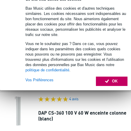
Bax Music utilise des cookies et d'autres techniques
similaires. Les cookies nécessaires sont indispensables au
bon fonctionnement du site. Nous aimerions également
placer des cookies pour offrir des fonctionnalités pour les
réseaux sociaux, personnaliser les publicités et analyser le
Visaton EZ 60.7 - 100 V enceinte colonne
trafic sur notre site.
100 V
Vous ne le souhaitez pas ? Dans ce cas, vous pouvez
indiquer dans les paramètres des cookies quels cookies
424 €
nous pouvons ou ne pouvons pas enregistrer. Vous
Prix public
555 €
trouverez plus d'informations sur les cookies et l'utilisation
des données personnelles par Bax Music dans notre
Commandez dès maintenant pour une
politique de confidentialité
.
livraison sous environ 6 jours ouvrés
Vos Préférences
OK
Ajouter au panier
4 avis
DAP CS-360 100 V 60 W enceinte colonne
(blanc)