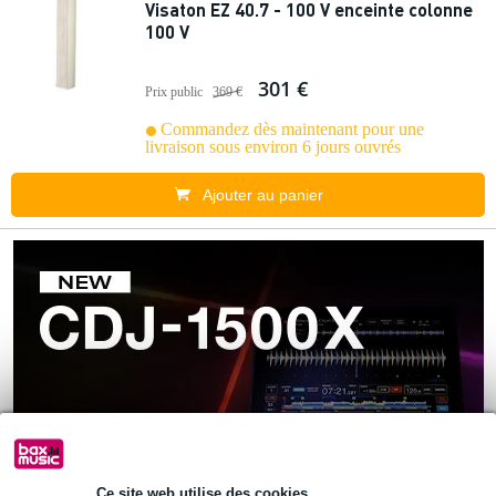
Visaton EZ 40.7 - 100 V enceinte colonne
100 V
301 €
Prix public
369 €
Commandez dès maintenant pour une
livraison sous environ 6 jours ouvrés
Ajouter au panier
Ce site web utilise des cookies