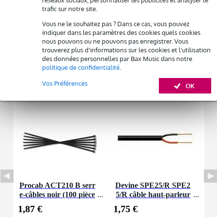
réseaux sociaux, personnaliser les publicités et analyser le
Location de plusieurs produits à la fois : min. 300 € et max.
trafic sur notre site.
Electro-Voice EVID-C6.2
2 500 €
gratuite
Référence Fabricant : F.01U.351.200
Livraison à domicile
Vous ne le souhaitez pas ? Dans ce cas, vous pouvez
indiquer dans les paramètres des cookies quels cookies
Résiliation possible du contrat après 4 mois
2 voies
nous pouvons ou ne pouvons pas enregistrer. Vous
Possibilité d'acheter votre/vos produit(s) à un tarif réduit
trouverez plus d'informations sur les cookies et l'utilisation
Afficher toutes les caractéristiques du produit
Remplacement rapide par Bax Music en cas de défectuosité
des données personnelles par Bax Music dans notre
politique de confidentialité
.
Accessoires (2)
Louez ce produit
Vos Préférences
OK
Procab ACT210 B serr
Devine SPE25/R SPE2
e-câbles noir (100 pièce
5/R câble haut-parleur
s)
2x 2,5 mm2 (par mètre)
1,87 €
1,75 €