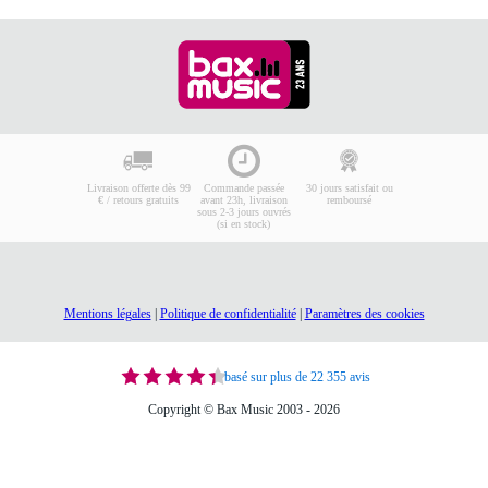
Livraison offerte dès 99
Commande passée
30 jours satisfait ou
€ / retours gratuits
avant 23h, livraison
remboursé
sous 2-3 jours ouvrés
(si en stock)
Mentions légales
|
Politique de confidentialité
|
Paramètres des cookies
basé sur plus de 22 355 avis
Copyright © Bax Music 2003 - 2026