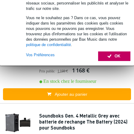
réseaux sociaux, personnaliser les publicités et analyser le
Également en stock dans
1 magasin
trafic sur notre site.
Vous ne le souhaitez pas ? Dans ce cas, vous pouvez
Ajouter au panier
indiquer dans les paramètres des cookies quels cookies
nous pouvons ou ne pouvons pas enregistrer. Vous
trouverez plus d'informations sur les cookies et l'utilisation
des données personnelles par Bax Music dans notre
Soundboks Gen. 4 Black avec batterie de
politique de confidentialité
.
rechange The Battery (2024) pour
Soundboks
Vos Préférences
OK
1 168 €
Prix public
1 198 €
En stock chez le fournisseur
Ajouter au panier
Soundboks Gen. 4 Metallic Grey avec
batterie de rechange The Battery (2024)
pour Soundboks