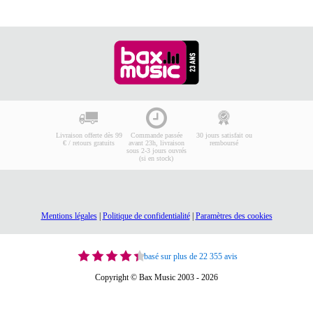
Livraison offerte dès 99
Commande passée
30 jours satisfait ou
€ / retours gratuits
avant 23h, livraison
remboursé
sous 2-3 jours ouvrés
(si en stock)
Mentions légales
|
Politique de confidentialité
|
Paramètres des cookies
basé sur plus de 22 355 avis
Copyright © Bax Music 2003 - 2026