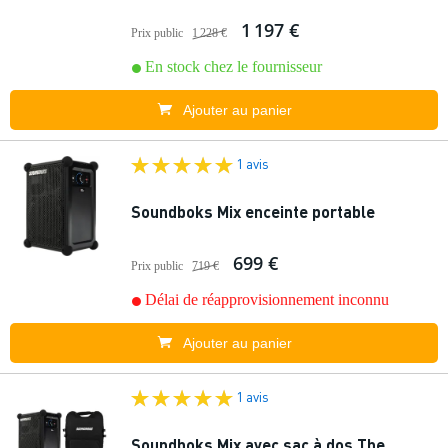
1 197 €
Prix public
1 228 €
En stock chez le fournisseur
Ajouter au panier
1 avis
Soundboks Mix enceinte portable
699 €
Prix public
719 €
Délai de réapprovisionnement inconnu
Ajouter au panier
1 avis
Soundboks Mix avec sac à dos The