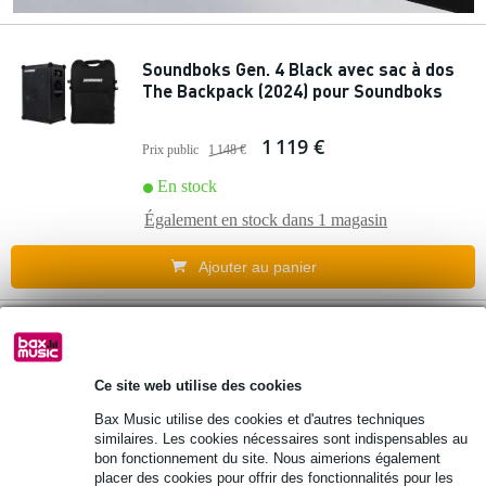
Soundboks Gen. 4 Black avec sac à dos
The Backpack (2024) pour Soundboks
1 119 €
Prix public
1 148 €
En stock
Également en stock dans
1 magasin
Ajouter au panier
Soundboks Gen. 4 Metallic Grey avec sac
à dos The Backpack (2024) pour
Soundboks
Ce site web utilise des cookies
Bax Music utilise des cookies et d'autres techniques
similaires. Les cookies nécessaires sont indispensables au
1 149 €
Prix public
1 178 €
bon fonctionnement du site. Nous aimerions également
placer des cookies pour offrir des fonctionnalités pour les
En stock