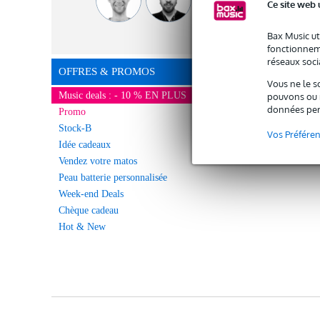
Ce site web 
Bax Music ut
fonctionneme
réseaux socia
OFFRES & PROMOS
Vous ne le s
Music deals : - 10 % EN PLUS
pouvons ou n
données per
Promo
Stock-B
Vos Préfére
Idée cadeaux
Vendez votre matos
Peau batterie personnalisée
Week-end Deals
Chèque cadeau
Hot & New