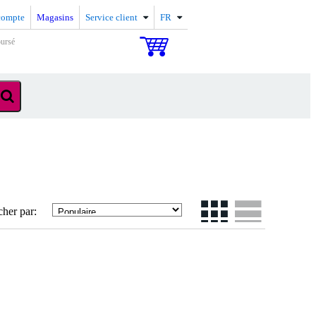
compte
Magasins
Service client
FR
oursé
cher par: