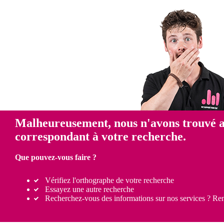
Malheureusement, nous n'avons trouvé 
correspondant à votre recherche.
Que pouvez-vous faire ?
Vérifiez l'orthographe de votre recherche
Essayez une autre recherche
Recherchez-vous des informations sur nos services ? Re