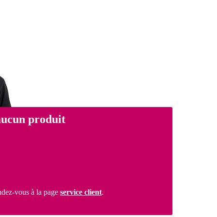
aucun produit
ndez-vous à la page
service client
.