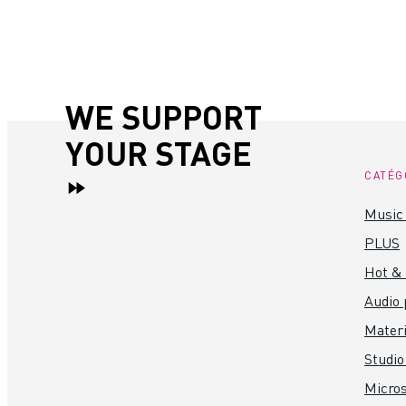
WE SUPPORT
YOUR STAGE
CATÉG
Music 
PLUS
Hot &
Audio 
Materi
Studio
Micro