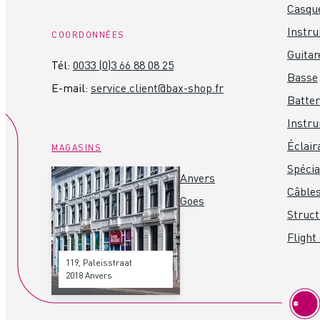
Casque
Instr
COORDONNÉES
Guitar
Tél:
0033 (0)3 66 88 08 25
Basse
E-mail:
service.client@bax-shop.fr
Batter
Instru
Éclair
MAGASINS
Spéci
Anvers
Câbles
Goes
Struct
Flight
119, Paleisstraat
2018 Anvers