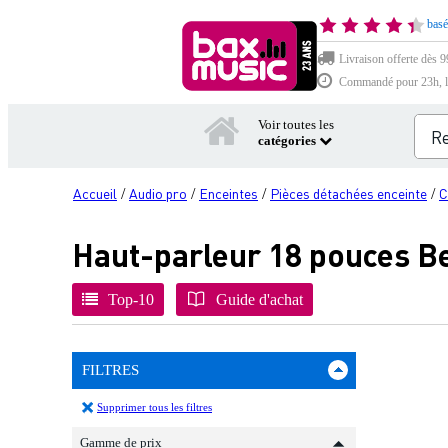
basé
Livraison offerte dès 9
Commandé pour 23h, li
Voir toutes les
catégories
Accueil
Audio pro
Enceintes
Pièces détachées enceinte
C
/
/
/
/
Haut-parleur 18 pouces 
Top-10
Guide d'achat
FILTRES
Supprimer tous les filtres
Gamme de prix