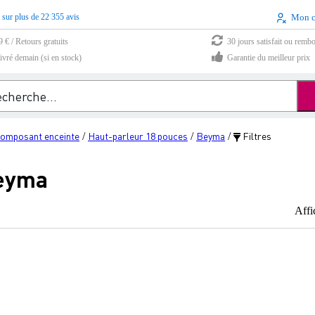
 sur plus de 22 355 avis
Mon 
9 € / Retours gratuits
30 jours satisfait ou remb
vré demain (si en stock)
Garantie du meilleur prix
omposant enceinte
Haut-parleur 18 pouces
Beyma
Filtres
/
/
/
Beyma
Affi