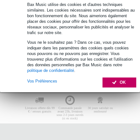
Bax Music utilise des cookies et d'autres techniques
Aucun produit trouvé.
similaires. Les cookies nécessaires sont indispensables au
bon fonctionnement du site. Nous aimerions également
Top 10
Guide d'achat
placer des cookies pour offrir des fonctionnalités pour les
réseaux sociaux, personnaliser les publicités et analyser le
trafic sur notre site.
Aucun produit trouvé.
Vous ne le souhaitez pas ? Dans ce cas, vous pouvez
indiquer dans les paramètres des cookies quels cookies
nous pouvons ou ne pouvons pas enregistrer. Vous
trouverez plus d'informations sur les cookies et l'utilisation
des données personnelles par Bax Music dans notre
politique de confidentialité
.
Vos Préférences
OK
Livraison offerte dès 99
Commande passée
30 jours satisfait ou
€ / retours gratuits
avant 23h, livraison
remboursé
sous 2-3 jours ouvrés
(si en stock)