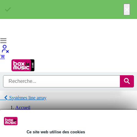
×
Systèmes line array
Accueil
Audio pro
Enceintes
Systèmes line array
Systèmes line array Bose
Ce site web utilise des cookies