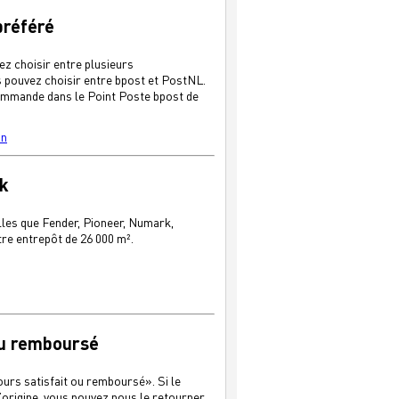
préféré
ez choisir entre plusieurs
s pouvez choisir entre bpost et PostNL.
 commande dans le Point Poste bpost de
on
ck
lles que Fender, Pioneer, Numark,
re entrepôt de 26 000 m².
 ou remboursé
jours satisfait ou remboursé». Si le
’origine, vous pouvez nous le retourner