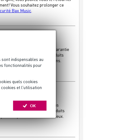
ment! Vous souhaitez prolonger ce
curité Bax Music
.
igation d’offrir 1 ou 2 ans de garantie
 de garantie sur tous nos produits
s sont indispensables au
ez prolonger la garantie de 2 ans.
es fonctionnalités pour
ookies quels cookies
ookies et l'utilisation
 et bureaux seront ravis de vous
OK
ique vous présenteront nos produits
isposition pour vous aider au mieux.