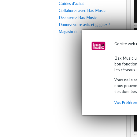
Guides d'achat
Collaborer avec Bax Music
Decouvrez Bax Music
Donnez votre avis et gagnez !
Magasin de musique
Ce site web 
Bax Music ut
bon fonction
les réseaux s
Vous ne le s
nous pouvons
des données
Vos Préfére