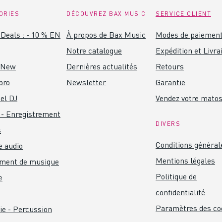
ORIES
DÉCOUVREZ BAX MUSIC
SERVICE CLIENT
Deals : - 10 % EN
À propos de Bax Music
Modes de paiemen
Notre catalogue
Expédition et Livra
 New
Dernières actualités
Retours
pro
Newsletter
Garantie
el DJ
Vendez votre mato
 - Enregistrement
DIVERS
s
Conditions général
 audio
Mentions légales
ument de musique
Politique de
e
confidentialité
Paramètres des co
ie - Percussion