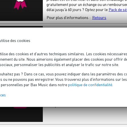
gratuitement pour un échange ou un rembourse
délai jusqu'à 60 jours ? Optez pour le
Pack de sé
Pour plus d’informations :
Retours
Minimum 3 ans de garantie
utilise des cookies
Selon la disposition légale, Bax Music a pour obl
sur ses produits. Néanmoins, nous offrons 3 ans
ilise des cookies et d'autres techniques similaires. Les cookies nécessaire
! Avec le
Pack de sécurité Bax Music
, vous pouv
nement du site. Nous aimerions également placer des cookies pour offrir d
Pour plus d’informations :
Garantie
ociaux, personnaliser les publicités et analyser le trafic sur notre site.
ouhaitez pas ? Dans ce cas, vous pouvez indiquer dans les paramètres des c
 ou ne pouvons pas enregistrer. Vous trouverez plus d'informations sur les c
310 spécialistes
 personnelles par Bax Music dans notre
politique de confidentialité
.
Les 310 spécialistes de notre magasin, entrepôt
nces
conseiller. Ces spécialistes passionnés de mus
avec plaisir et notre service client est à votre d