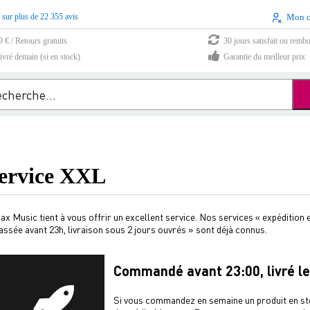
 sur plus de 22 355 avis
Mon 
9 € / Retours gratuits
30 jours satisfait ou remb
vré demain (si en stock)
Garantie du meilleur prix
ervice XXL
ax Music tient à vous offrir un excellent service. Nos services « expédition
assée avant 23h, livraison sous 2 jours ouvrés » sont déjà connus.
Commandé avant 23:00, livré l
Si vous commandez en semaine un produit en sto