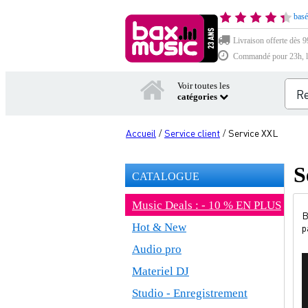
basé
Livraison offerte dès 9
Commandé pour 23h, li
Voir toutes les
catégories
Accueil
Service client
Service XXL
/
/
S
CATALOGUE
Music Deals : - 10 % EN PLUS
B
Hot & New
p
Audio pro
Materiel DJ
Studio - Enregistrement