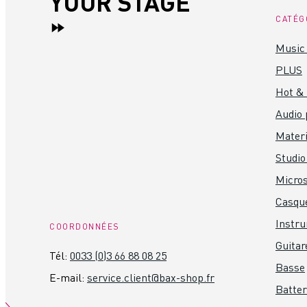
YOUR STAGE
CATÉG
Music 
PLUS
Hot &
Audio 
Materi
Studio
Micro
Casque
Instr
COORDONNÉES
Guitar
Tél:
0033 (0)3 66 88 08 25
Basse
E-mail:
service.client@bax-shop.fr
Batter