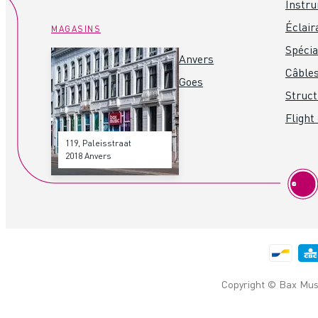
Instru
Éclair
MAGASINS
Spéci
Anvers
Câbles
Goes
Struct
Flight
119, Paleisstraat
2018 Anvers
Copyright © Bax Musi