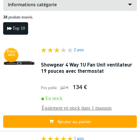
Informations catégorie
38
produits trouvés.
Top 10
2 avis
Popu
laire
Showgear 4 Way 1U Fan Unit ventilateur
19 pouces avec thermostat
134 €
Prix public
167 €
En stock
Également en stock dans
1 magasin
Ajouter au panier
1 avis