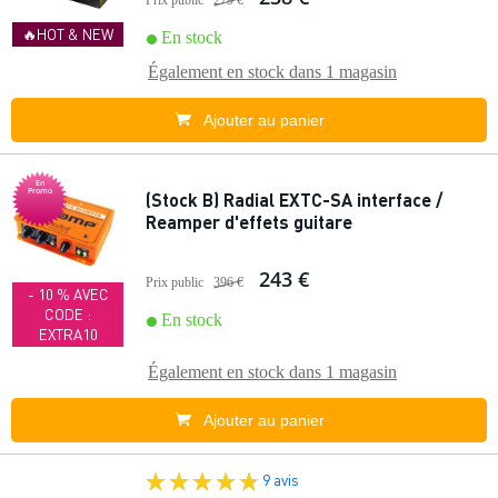
Prix public
279 €
🔥HOT & NEW
En stock
Également en stock dans
1 magasin
Ajouter au panier
En
Promo
(Stock B) Radial EXTC-SA interface /
Reamper d'effets guitare
243 €
Prix public
396 €
- 10 % AVEC
CODE :
En stock
EXTRA10
Également en stock dans
1 magasin
Ajouter au panier
9 avis