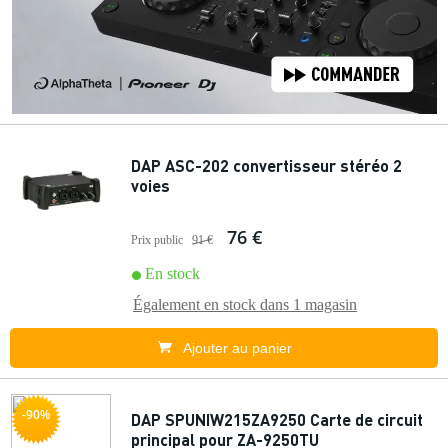
DAP ASC-202 convertisseur stéréo 2
voies
76 €
Prix public
91 €
En stock
Également en stock dans
1 magasin
Ajouter au panier
-90%
DAP SPUNIW215ZA9250 Carte de circuit
principal pour ZA-9250TU