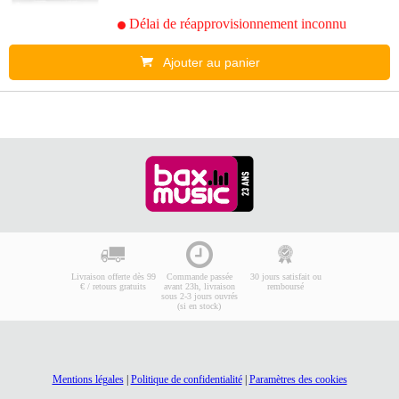
Délai de réapprovisionnement inconnu
Ajouter au panier
Livraison offerte dès 99
Commande passée
30 jours satisfait ou
€ / retours gratuits
avant 23h, livraison
remboursé
sous 2-3 jours ouvrés
(si en stock)
Mentions légales
|
Politique de confidentialité
|
Paramètres des cookies