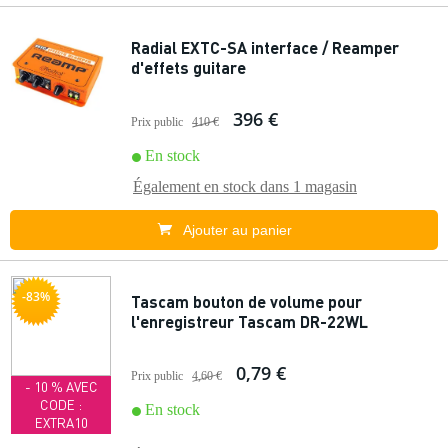
Radial EXTC-SA interface / Reamper
d'effets guitare
396 €
Prix public
410 €
En stock
Également en stock dans
1 magasin
Ajouter au panier
-83%
Tascam bouton de volume pour
l'enregistreur Tascam DR-22WL
0,79 €
Prix public
4,60 €
- 10 % AVEC
CODE :
En stock
EXTRA10