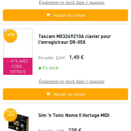
Également en stock dans
1 magasin
Ajouter au panier
-83%
Tascam M03269210A clavier pour
l'enregistreur DR-05X
1,49 €
Prix public
8,75 €
- 10 % AVEC
CODE :
En stock
EXTRA10
Également en stock dans
1 magasin
Ajouter au panier
Popu
Sim 'n Tonic Nome II Horloge MIDI
laire
238 €