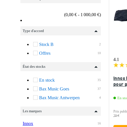
(0,00 € - 1 000,00 €)
Type d'accord
Stock B
2
Offres
10
4.1
État des stocks
Innox 
En stock
35
pour 
Bax Music Goes
37
Bax Music Antwerpen
4
En st
Les marques
Prix publi
20 €
Innox
16