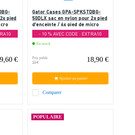
DBG-
Gator Cases GPA-SPKSTDBG-
2x pied
50DLX sac en nylon pour 2x pied
icro
d'enceinte / 6x pied de micro
TRA10
- 10 % AVEC CODE : EXTRA10
En stock
9,60 €
18,90 €
Prix public
55 €
Ajouter au panier
Comparer
POPULAIRE