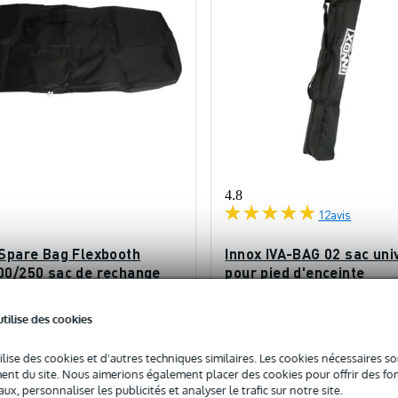
4.8
12
avis
 Spare Bag Flexbooth
Innox IVA-BAG 02 sac uni
00/250 sac de rechange
pour pied d'enceinte
cabine DJ FlexBooth
ock
En stock
utilise des cookies
ilise des cookies et d'autres techniques similaires. Les cookies nécessaires 
17,50 €
c
Prix public
15,90 €
nt du site. Nous aimerions également placer des cookies pour offrir des fon
ux, personnaliser les publicités et analyser le trafic sur notre site.