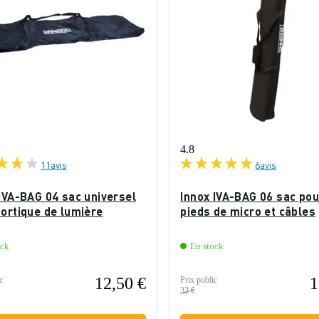
4.8
11
avis
6
avis
IVA-BAG 04 sac universel
Innox IVA-BAG 06 sac pou
portique de lumière
pieds de micro et câbles
ock
En stock
12,50 €
1
c
Prix public
32 €