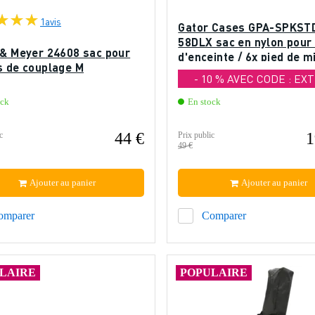
1
avis
Gator Cases GPA-SPKST
58DLX sac en nylon pour 
 & Meyer 24608 sac pour
d'enceinte / 6x pied de m
s de couplage M
- 10 % AVEC CODE : EX
ock
En stock
44 €
1
c
Prix public
49 €
Ajouter au panier
Ajouter au panier
omparer
Comparer
LAIRE
POPULAIRE