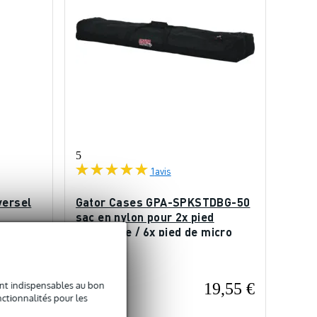
5
1
avis
versel
Gator Cases GPA-SPKSTDBG-50
sac en nylon pour 2x pied
d'enceinte / 6x pied de micro
En stock
sont indispensables au bon
9,95 €
19,55 €
Prix public
41 €
ctionnalités pour les