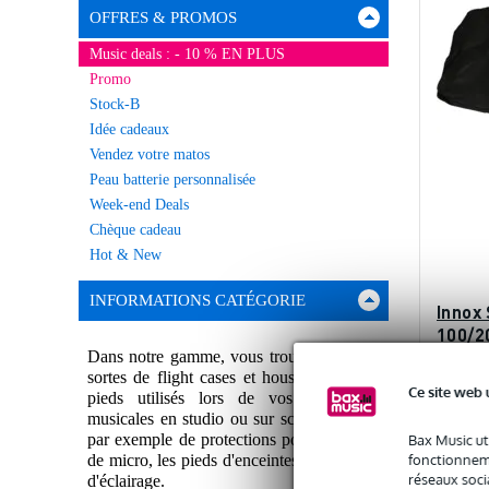
OFFRES & PROMOS
Music deals : - 10 % EN PLUS
Promo
Stock-B
Idée cadeaux
Vendez votre matos
Peau batterie personnalisée
Week-end Deals
Chèque cadeau
Hot & New
INFORMATIONS CATÉGORIE
Innox
100/2
pour 
Dans notre gamme, vous trouverez toutes
sortes de flight cases et housses pour les
En st
Ce site web 
pieds utilisés lors de vos prestations
musicales en studio ou sur scène. Il s'agit
par exemple de protections pour les pieds
Bax Music ut
Prix publi
28 €
fonctionneme
de micro, les pieds d'enceintes et les pieds
réseaux socia
d'éclairage.