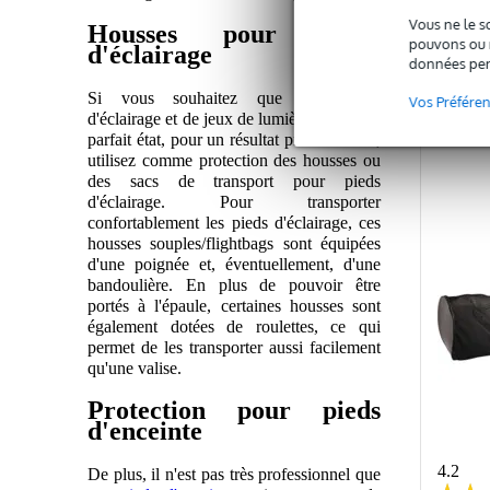
Vous ne le s
Housses pour pieds
pouvons ou n
d'éclairage
données per
C
Si vous souhaitez que vos pieds
Vos Préfére
d'éclairage et de jeux de lumière restent en
parfait état, pour un résultat professionnel,
utilisez comme protection des housses ou
des sacs de transport pour pieds
d'éclairage. Pour transporter
confortablement les pieds d'éclairage, ces
housses souples/flightbags sont équipées
d'une poignée et, éventuellement, d'une
bandoulière. En plus de pouvoir être
portés à l'épaule, certaines housses sont
également dotées de roulettes, ce qui
permet de les transporter aussi facilement
qu'une valise.
Protection pour pieds
d'enceinte
4.2
De plus, il n'est pas très professionnel que