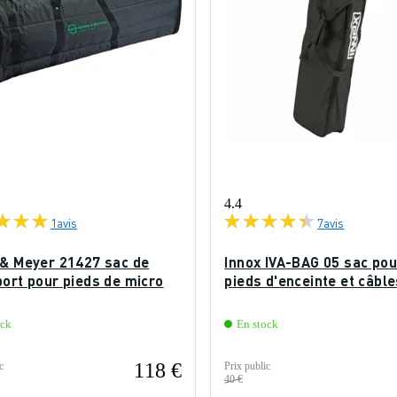
4.4
1
avis
7
avis
 & Meyer 21427 sac de
Innox IVA-BAG 05 sac pou
port pour pieds de micro
pieds d'enceinte et câble
ock
En stock
118 €
c
Prix public
40 €