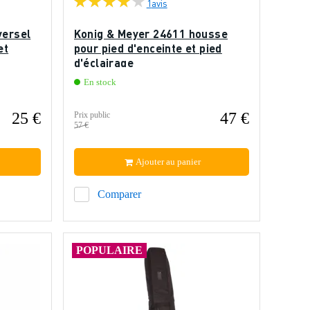
1
avis
versel
Konig & Meyer 24611 housse
et
pour pied d'enceinte et pied
d'éclairage
En stock
25 €
47 €
Prix public
57 €
Ajouter au panier
Comparer
POPULAIRE