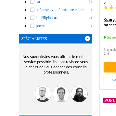
sac
74
5
softcase avec fermeture éclair
4
étui/flight case
18
Konig
barre
pochette
1
En st
SPÉCIALISTES
Prix publi
61 €
Nos spécialistes vous offrent le meilleur
service possible. Ils sont ravis de vous
aider et de vous donner des conseils
professionnels.
C
POPU