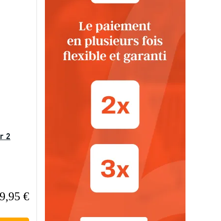
r 2
9,95 €