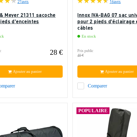
21
avis
16
avis
 & Meyer 21311 sacoche
Innox IVA-BAG 07 sac uni
ieds d'enceintes
pour 2 pieds d'éclairage 
câbles
ock
En stock
28 €
c
Prix public
40 €
Ajouter au panier
Ajouter au panier
omparer
Comparer
POPULAIRE