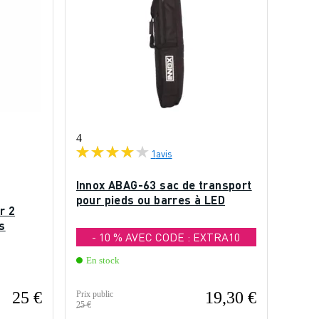
4
1
avis
Innox ABAG-63 sac de transport
pour pieds ou barres à LED
r 2
s
- 10 % AVEC CODE : EXTRA10
En stock
25 €
19,30 €
Prix public
25 €