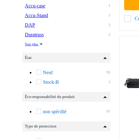
Accu-case
1
Accu-Stand
1
C
DAP
2
Duratruss
2
Voir plus
État
Neuf
95
Stock-B
2
Éco-responsabilité du produit
non spécifié
97
Type de protection