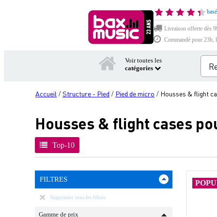
basé
Livraison offerte dès 9
Commandé pour 23h, li
Voir toutes les
catégories
Accueil
Structure - Pied
Pied de micro
Housses & flight ca
/
/
/
Housses & flight cases po
Top-10
FILTRES
POPU
Supprimer tous les filtres
Gamme de prix