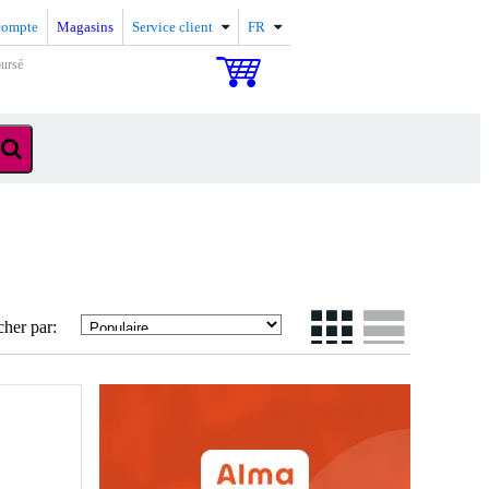
compte
Magasins
Service client
FR
oursé
cher par: