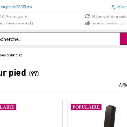
 sur plus de 22 355 avis
Mon 
9 € / Retours gratuits
30 jours satisfait ou remb
vré demain (si en stock)
Garantie du meilleur prix
ses pour pied
ur pied
(97)
Affi
LAIRE
POPULAIRE