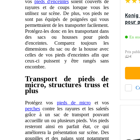
vos
pieds d'enceintes
soient couverts de
rayures et de coups lorsque vous les
utilisez sur scène. De plus, vos pieds ne
Konig
sont pas équipés de poignées qui vous
pour p
permettraient de les transporter facilement.
Protégez-les donc en les transportant dans
des sacs ou housses pour pieds
En st
d'enceintes. Comparez toujours les
dimensions du sac ou de la housse avec
Prix publi
celles de vos pieds d'enceintes afin que
42 €
ceux-ci puissent y être rangés sans
encombre.
Transport de pieds de
micro, structures truss et
C
plus
Protégez vos
pieds de micro
et vos
perches
contre les rayures et les saletés
grâce à un sac de transport pouvant
accueillir un ou plusieurs pieds. Vos pieds
resteront ainsi en parfait état, ce qui
améliorera la présentation sur scène. Des
goupilles et des palans sont notamment