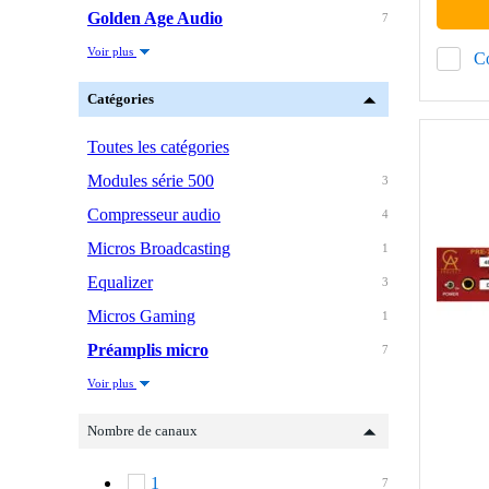
Golden Age Audio
7
Voir plus
C
Catégories
Toutes les catégories
Modules série 500
3
Compresseur audio
4
Micros Broadcasting
1
Equalizer
3
Micros Gaming
1
Préamplis micro
7
Voir plus
Nombre de canaux
1
7