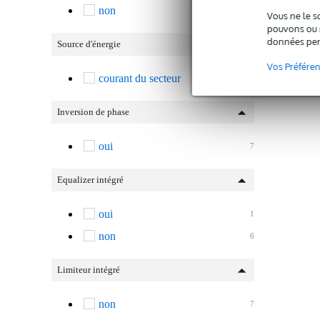
non
7
C
Vous ne le s
pouvons ou n
données per
Source d'énergie
Vos Préfére
courant du secteur
7
Inversion de phase
oui
7
Equalizer intégré
oui
1
non
6
Limiteur intégré
non
7