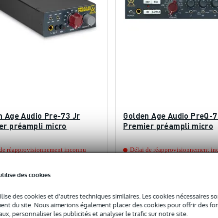
n Age Audio Pre-73 Jr
Golden Age Audio PreQ-7
er préampli micro
Premier préampli micro
 de réapprovisionnement inconnu
Délai de réapprovisionnement i
435 €
c
Prix public
utilise des cookies
719 €
ilise des cookies et d'autres techniques similaires. Les cookies nécessaires 
nt du site. Nous aimerions également placer des cookies pour offrir des fon
Ajouter au panier
Ajouter au panier
ux, personnaliser les publicités et analyser le trafic sur notre site.