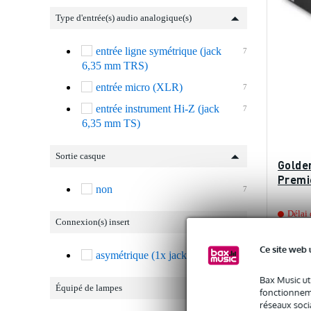
Type d'entrée(s) audio analogique(s)
entrée ligne symétrique (jack
7
6,35 mm TRS)
entrée micro (XLR)
7
entrée instrument Hi-Z (jack
7
6,35 mm TS)
Sortie casque
Golde
Premi
non
7
Délai
Connexion(s) insert
Prix publi
Ce site web 
asymétrique (1x jack TRS)
7
505 €
Bax Music ut
Équipé de lampes
fonctionneme
réseaux socia