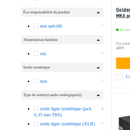
Golde
Éco-responsabilité du produit
MKII 
non spécifié
7
En sto
Alimentation fantôme
Prix publi
499 €
oui
7
Sortie numérique
C
non
7
Type de sortie(s) audio analogique(s)
sortie ligne symétrique (jack
6
6,35 mm TRS)
sortie ligne symétrique (XLR)
7