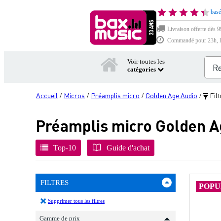
basé
Livraison offerte dès 9
Commandé pour 23h, li
Voir toutes les
catégories
Accueil
Micros
Préamplis micro
Golden Age Audio
Filt
/
/
/
/
Préamplis micro Golden A
Top-10
Guide d'achat
FILTRES
POPU
Supprimer tous les filtres
Gamme de prix