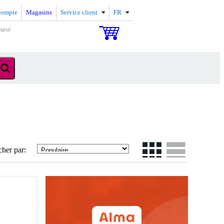
compte
Magasins
Service client
FR
oursé
cher par: