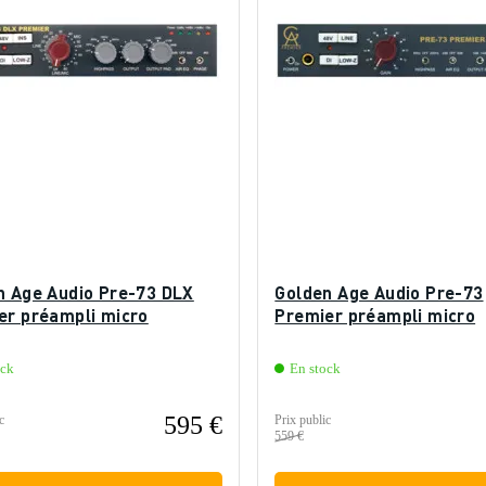
n Age Audio Pre-73 DLX
Golden Age Audio Pre-73
er préampli micro
Premier préampli micro
ock
En stock
595 €
c
Prix public
559 €