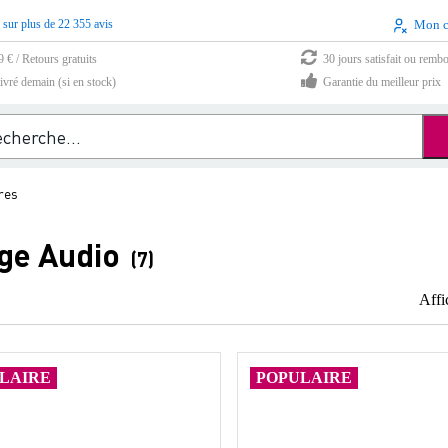
 sur plus de 22 355 avis
Mon 
9 € / Retours gratuits
30 jours satisfait ou remb
vré demain (si en stock)
Garantie du meilleur prix
res
ge Audio
(7)
Affi
LAIRE
POPULAIRE