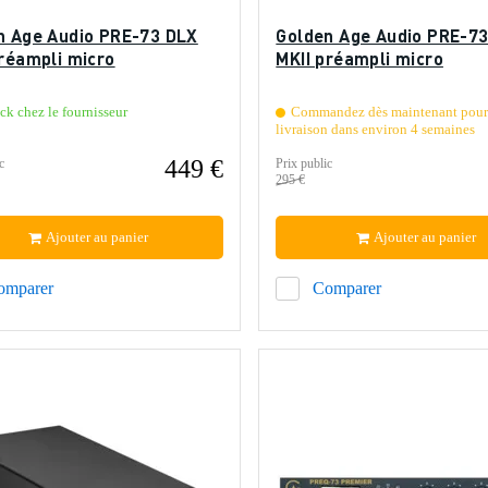
n Age Audio PRE-73 DLX
Golden Age Audio PRE-73
préampli micro
MKII préampli micro
ck chez le fournisseur
Commandez dès maintenant pour
livraison dans environ 4 semaines
449 €
c
Prix public
295 €
Ajouter au panier
Ajouter au panier
omparer
Comparer