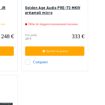
 JR
Golden Age Audio PRE-73 MKIV
préampli micro
 une
Délai de réapprovisionnement inconnu
248 €
333 €
Prix public
397 €
Ajouter au panier
Comparer