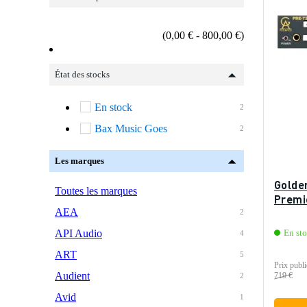
(0,00 € - 800,00 €)
État des stocks
En stock
2
Bax Music Goes
2
Les marques
Golde
Toutes les marques
Premi
AEA
2
API Audio
En st
4
ART
5
Prix publi
Audient
719 €
2
Avid
1