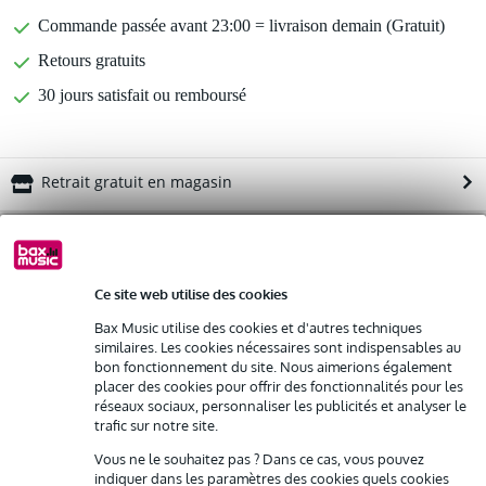
Commande passée avant 23:00 = livraison demain (Gratuit)
Retours gratuits
30 jours satisfait ou remboursé
Retrait gratuit en magasin
Optez maintenant pour une extension de garantie de 2
ans et profitez de plus d'avantages exclusifs !
23,10 € (frais uniques)
Ce site web utilise des cookies
Bax Music utilise des cookies et d'autres techniques
%
Louez ce produit
similaires. Les cookies nécessaires sont indispensables au
bon fonctionnement du site. Nous aimerions également
placer des cookies pour offrir des fonctionnalités pour les
Informations
réseaux sociaux, personnaliser les publicités et analyser le
Louez ce produit à partir de 33 € par mois
trafic sur notre site.
Location de plusieurs produits à la fois : min. 300 € et max.
ampli de zone DAP ZA-9250TU 250 watts 100 volts
2 500 €
Vous ne le souhaitez pas ? Dans ce cas, vous pouvez
gratuite
Livraison à domicile
Afficher toutes les caractéristiques du produit
indiquer dans les paramètres des cookies quels cookies