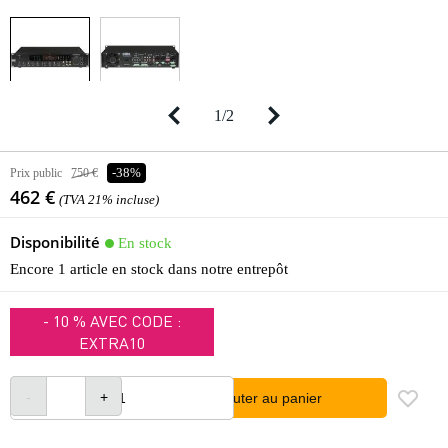
1
/
2
Prix public
750 €
-38%
462 €
(TVA 21% incluse)
Disponibilité
En stock
Encore 1 article en stock dans notre entrepôt
- 10 % AVEC CODE :
EXTRA10
Ajouter au panier