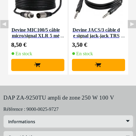
Devine MIC100/5 câble
Devine JACS/3 câble d
D
micro/signal XLR 5 mè
e signal jack-jack TRS
tres
6,35 mm stéréo 3 mètre
8,50 €
3,50 €
8
s
En stock
En stock
+
+
DAP ZA-9250TU ampli de zone 250 W 100 V
Référence :
9000-0025-9727
Informations