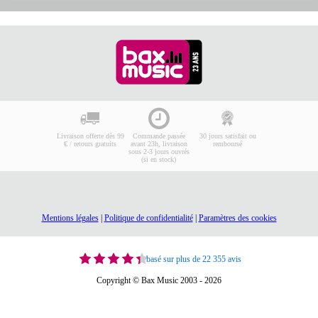
Livraison offerte dès 99
Commande passée
30 jours satisfait ou
€ / retours gratuits
avant 23h, livraison
remboursé
sous 2-3 jours ouvrés
(si en stock)
Mentions légales
|
Politique de confidentialité
|
Paramètres des cookies
basé sur plus de 22 355 avis
Copyright © Bax Music 2003 - 2026