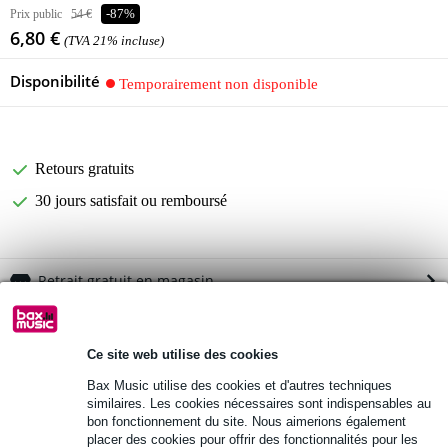
Prix public
54 €
-87%
6,80 €
(TVA 21% incluse)
Disponibilité
Temporairement non disponible
Retours gratuits
30 jours satisfait ou remboursé
Retrait gratuit en magasin
Informations
Ce site web utilise des cookies
mixeur audio 5 canaux
Bax Music utilise des cookies et d'autres techniques
connectique
similaires. Les cookies nécessaires sont indispensables au
1x XLR asymétrique (canal 1)
bon fonctionnement du site. Nous aimerions également
3x jack 6,35 mm asymétrique (canal 2 / canal 3 / sortie)
placer des cookies pour offrir des fonctionnalités pour les