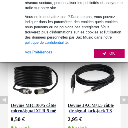
réseaux sociaux, personnaliser les publicités et analyser le
2x RCA asymétrique mono (canal 4 / canal 5 / sortie)
trafic sur notre site.
réglages :
Vous ne le souhaitez pas ? Dans ce cas, vous pouvez
4 x bouton de volume (pour chaque canal)
indiquer dans les paramètres des cookies quels cookies
Afficher toutes les caractéristiques du produit
nous pouvons ou ne pouvons pas enregistrer. Vous
trouverez plus d'informations sur les cookies et l'utilisation
des données personnelles par Bax Music dans notre
Accessoires (14)
politique de confidentialité
.
Vos Préférences
OK
Devine MIC100/5 câble
Devine JACM/1.5 câble
micro/signal XLR 5 mè
de signal jack-jack TS
tres
6,35 mm mono 1,5 mètr
6
8,50 €
2,95 €
6
e
En stock
En stock