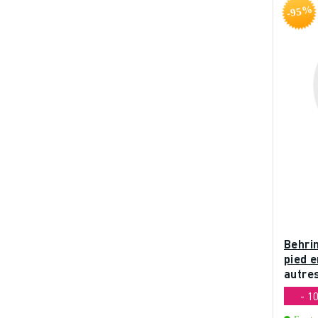
-95%
Behri
pied e
autre
XR18
- 1