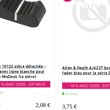
promo
e 10122 pièce détachée -
Allen & Heath AJ6237 bo
avec ligne blanche pour
fader bleu pour la série 
 MixDesk (la pièce)
0 % AVEC CODE : EXTRA10
- 10 % AVEC CODE : EX
ock
En stock
2,08 €
c
3,75 €