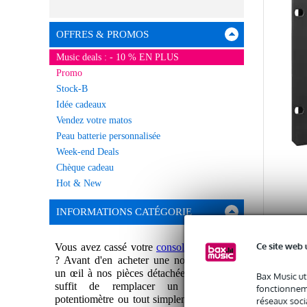
OFFRES & PROMOS
Music deals : - 10 % EN PLUS
Promo
Stock-B
Idée cadeaux
Vendez votre matos
Peau batterie personnalisée
Week-end Deals
Chèque cadeau
Hot & New
INFORMATIONS CATÉGORIE
Allen
Ce site web 
Vous avez cassé votre
console de mixage
de mo
? Avant d'en acheter une nouvelle, jetez
et DX
un œil à nos pièces détachées. Parfois, il
Bax Music ut
En st
suffit de remplacer un fader, un
fonctionneme
potentiomètre ou tout simplement une vis
réseaux socia