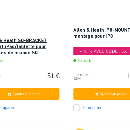
Allen & Heath IP8-MOUNT
montage pour IP8
 & Heath SQ-BRACKET
t iPad/tablette pour
- 10 % AVEC CODE : EX
les de mixage SQ
ock
En stock
51 €
1
c
Prix public
120 €
Ajouter au panier
Ajouter au panier
omparer
Comparer