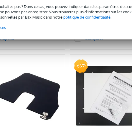
38 €
c
Prix public
ouhaitez pas ? Dans ce cas, vous pouvez indiquer dans les paramètres des co
6,30 €
e pouvons pas enregistrer. Vous trouverez plus d'informations sur les cookies
sonnelles par Bax Music dans notre
politique de confidentialité
.
Ajouter au panier
Ajouter au panier
nces
omparer
Comparer
-85%