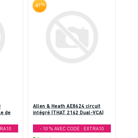
-87%
0
Allen & Heath AE8624 circuit
le de
intégré (THAT 2162 Dual-VCA)
TRA10
- 10 % AVEC CODE : EXTRA10