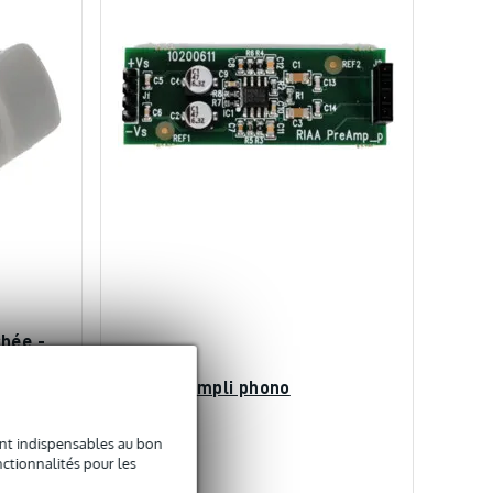
chée -
 pour
D&R préampli phono
TRA10
sont indispensables au bon
ctionnalités pour les
En stock