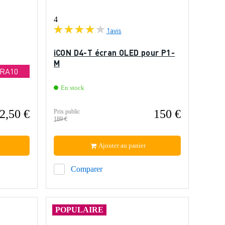
4
1
avis
iCON D4-T écran OLED pour P1-
M
TRA10
En stock
2,50 €
150 €
Prix public
189 €
Ajouter au panier
Comparer
POPULAIRE