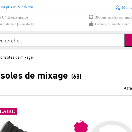
 sur plus de 22 355 avis
Mon 
9 € / Retours gratuits
30 jours satisfait ou remb
vré demain (si en stock)
Garantie du meilleur prix
consoles de mixage
nsoles de mixage
(68)
Affi
en
LAIRE