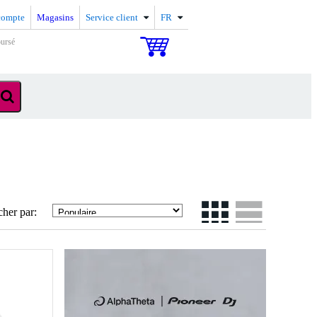
compte
Magasins
Service client
FR
oursé
cher par: