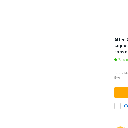
Allen
suppor
conso
En st
Prix publi
84 €
C