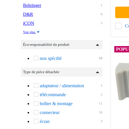
Behringer
1
D&R
6
iCON
3
C
Voir plus
Éco-responsabilité du produit
POPU
non spécifié
68
Type de pièce détachée
adaptateur / alimentation
1
télécommande
2
boîtier & montage
11
connecteur
16
écran
3