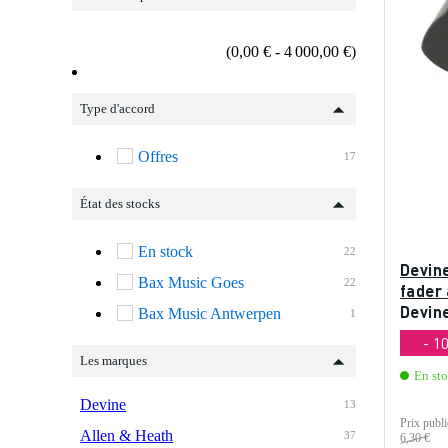
(0,00 € - 4 000,00 €)
Type d'accord
Offres
17
État des stocks
En stock
22
Devin
Bax Music Goes
22
fader 
Devine
Bax Music Antwerpen
1
- 1
Les marques
En st
Devine
13
Prix publi
Allen & Heath
37
6,30 €