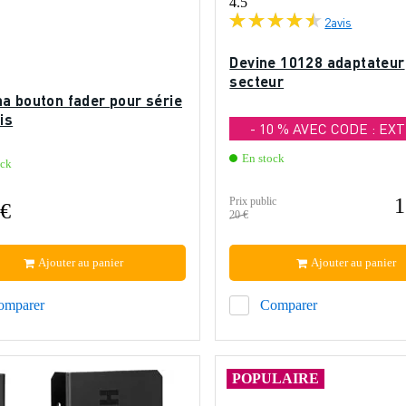
4.5
2
avis
Devine 10128 adaptateur
secteur
a bouton fader pour série
is
- 10 % AVEC CODE : EX
En stock
ock
1
Prix public
 €
20 €
Ajouter au panier
Ajouter au panier
omparer
Comparer
POPULAIRE