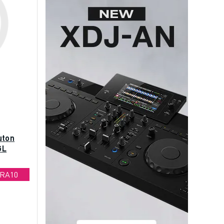
uton
GL
TRA10