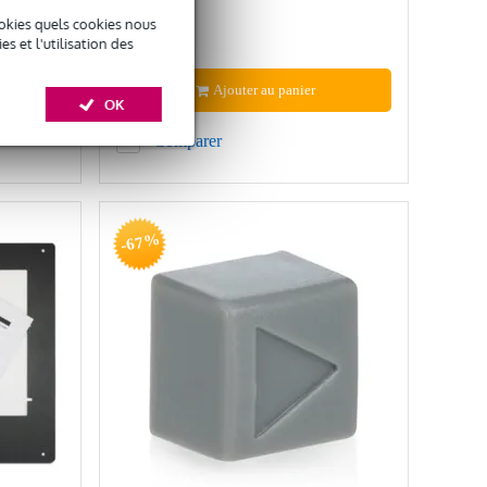
2,08 €
35 €
okies quels cookies nous
 et l'utilisation des
Ajouter au panier
OK
Comparer
-67%