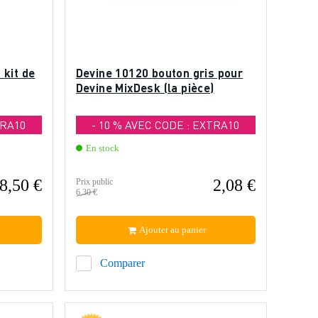
 kit de
Devine 10120 bouton gris pour
Devine MixDesk (la pièce)
TRA10
- 10 % AVEC CODE : EXTRA10
En stock
8,50 €
2,08 €
Prix public
6,30 €
Ajouter au panier
Comparer