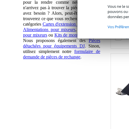
pour la rendre comme neuve ! Vous
Prix publi
Vous ne le s
n'arrivez pas à trouver la pièce dont vous
79 €
pouvons ou n
avez besoin ? Alors, peut-être que vous
données per
trouverez ce que vous recherchez dans les
catégories
Cartes d'extension & interfaces
,
Vos Préfére
Alimentations pour mixeurs
,
Accessoires
pour mixeurs
ou
Kits de montage en rack
.
C
Nous proposons également des
Pièces
détachées pour équipements DJ
. Sinon,
utilisez simplement notre
formulaire de
demande de pièces de rechange
.