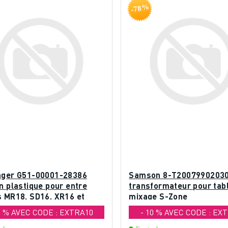
-78%
nger G51-00001-28386
Samson 8-T2007990203
n plastique pour entre
transformateur pour tab
s MR18, SD16, XR16 et
mixage S-Zone
0 % AVEC CODE : EXTRA10
- 10 % AVEC CODE : EX