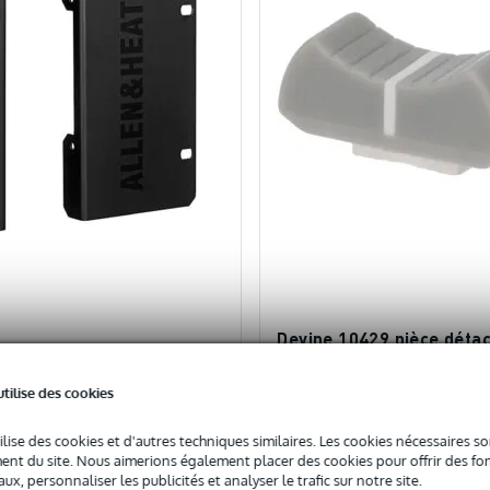
Devine 10429 pièce déta
fader avec ligne blanche
 & Heath AB1608-RK19X kit
Devine MixPad (la pièce)
utilise des cookies
ntage en rack pour AB168
- 10 % AVEC CODE : EX
168
ilise des cookies et d'autres techniques similaires. Les cookies nécessaires 
ock
En stock
nt du site. Nous aimerions également placer des cookies pour offrir des fon
ux, personnaliser les publicités et analyser le trafic sur notre site.