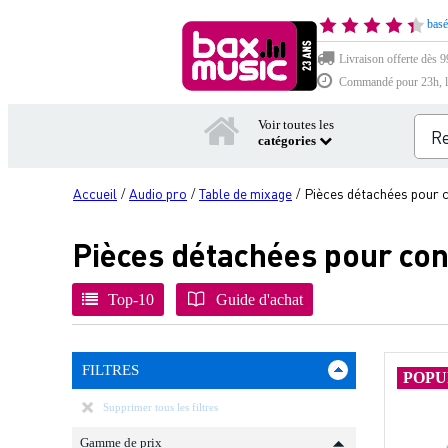
basé
Livraison offerte dès 9
Commandé pour 23h, li
Voir toutes les
catégories
Accueil
Audio pro
Table de mixage
Pièces détachées pour 
/
/
/
Pièces détachées pour co
Top-10
Guide d'achat
FILTRES
POPU
Supprimer tous les filtres
Gamme de prix