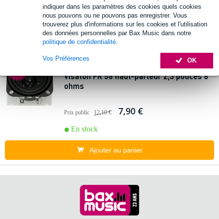
indiquer dans les paramètres des cookies quels cookies
En stock
nous pouvons ou ne pouvons pas enregistrer. Vous
trouverez plus d'informations sur les cookies et l'utilisation
des données personnelles par Bax Music dans notre
Ajouter au panier
politique de confidentialité
.
Vos Préférences
3 avis
OK
3.
Visaton FR 58 haut-parleur 2,3 pouces 8
ohms
7,90 €
Prix public
12,10 €
En stock
Ajouter au panier