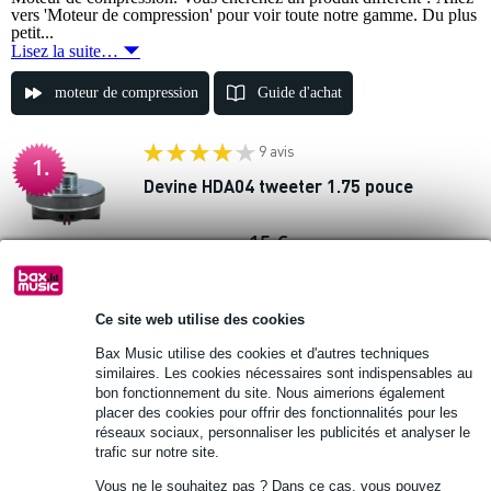
vers 'Moteur de compression' pour voir toute notre gamme. Du plus
petit...
Lisez la suite…
moteur de compression
Guide d'achat
9 avis
1.
Devine HDA04 tweeter 1.75 pouce
15 €
Prix public
24 €
En stock
Ce site web utilise des cookies
Ajouter au panier
Bax Music utilise des cookies et d'autres techniques
similaires. Les cookies nécessaires sont indispensables au
10 avis
bon fonctionnement du site. Nous aimerions également
2.
placer des cookies pour offrir des fonctionnalités pour les
Devine HDA02 tweeter 1 pouce
réseaux sociaux, personnaliser les publicités et analyser le
trafic sur notre site.
12 €
Prix public
15 €
Vous ne le souhaitez pas ? Dans ce cas, vous pouvez