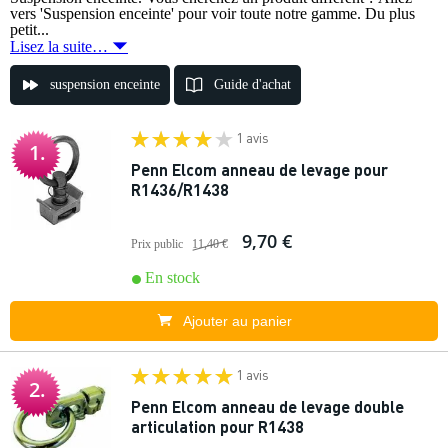
vers 'Suspension enceinte' pour voir toute notre gamme. Du plus
petit...
Lisez la suite…
suspension enceinte
Guide d'achat
1 avis
1.
Penn Elcom anneau de levage pour
R1436/R1438
9,70 €
Prix public
11,40 €
En stock
Ajouter au panier
1 avis
2.
Penn Elcom anneau de levage double
articulation pour R1438