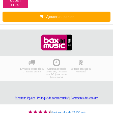
CODE :
EXTRA10
Ajouter au panier
Livraison offerte dès 99
Commande passée
30 jours satisfait ou
€ / retours gratuits
avant 23h, livraison
remboursé
sous 2-3 jours ouvrés
(si en stock)
Mentions légales
|
Politique de confidentialité
|
Paramètres des cookies
basé sur plus de 22 355 avis