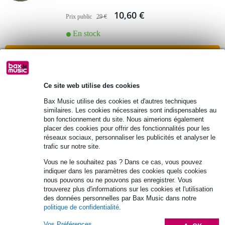
10,60 €
Prix public
29 €
En stock
Ajouter au panier
Duratruss DT Eye Screw M10 boulon à œil
Ce site web utilise des cookies
3.
Bax Music utilise des cookies et d'autres techniques
3,12 €
similaires. Les cookies nécessaires sont indispensables au
Prix public
5,30 €
bon fonctionnement du site. Nous aimerions également
En stock
placer des cookies pour offrir des fonctionnalités pour les
réseaux sociaux, personnaliser les publicités et analyser le
trafic sur notre site.
Ajouter au panier
Vous ne le souhaitez pas ? Dans ce cas, vous pouvez
indiquer dans les paramètres des cookies quels cookies
DAP M10 oeillet pour enceinte 50 kg
nous pouvons ou ne pouvons pas enregistrer. Vous
4.
trouverez plus d'informations sur les cookies et l'utilisation
des données personnelles par Bax Music dans notre
1,90 €
Prix public
2,32 €
politique de confidentialité
.
En stock
Vos Préférences