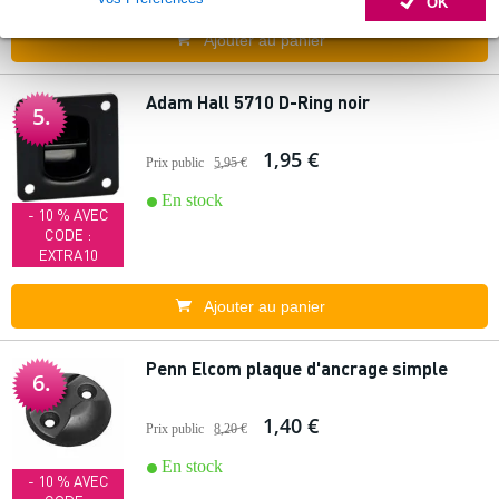
OK
Ajouter au panier
Adam Hall 5710 D-Ring noir
5.
1,95 €
Prix public
5,95 €
En stock
- 10 % AVEC
CODE :
EXTRA10
Ajouter au panier
Penn Elcom plaque d'ancrage simple
6.
1,40 €
Prix public
8,20 €
En stock
- 10 % AVEC