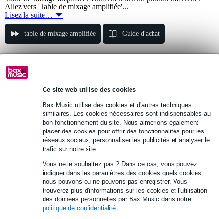
Allez vers 'Table de mixage amplifiée'...
Lisez la suite…
table de mixage amplifiée
Guide d'achat
1 avis
1.
Dynacord PowerMate 1000-3 table de
mixage
Ce site web utilise des cookies
Bax Music utilise des cookies et d'autres techniques
2 989 €
similaires. Les cookies nécessaires sont indispensables au
bon fonctionnement du site. Nous aimerions également
En stock
placer des cookies pour offrir des fonctionnalités pour les
réseaux sociaux, personnaliser les publicités et analyser le
Ajouter au panier
trafic sur notre site.
Vous ne le souhaitez pas ? Dans ce cas, vous pouvez
indiquer dans les paramètres des cookies quels cookies
2 avis
2.
nous pouvons ou ne pouvons pas enregistrer. Vous
Dynacord PowerMate 600 MK3 table de
trouverez plus d'informations sur les cookies et l'utilisation
mixage amplifiée
des données personnelles par Bax Music dans notre
politique de confidentialité
.